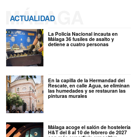
MÁLAGA
ACTUALIDAD
La Policía Nacional incauta en
Málaga 36 fusiles de asalto y
detiene a cuatro personas
En la capilla de la Hermandad del
Rescate, en calle Agua, se eliminan
las humedades y se restauran las
pinturas murales
Málaga acoge el salón de hostelería
H&T del 8 al 10 de febrero de 2027