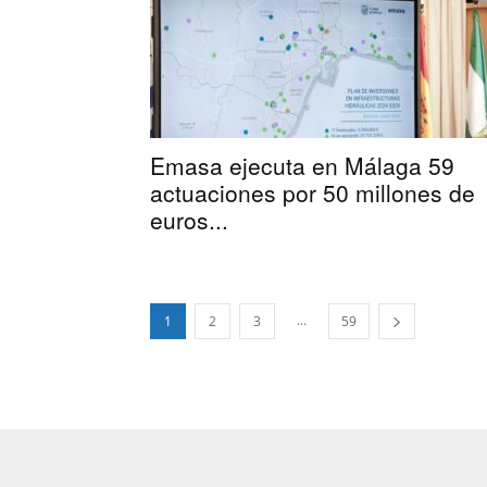
Emasa ejecuta en Málaga 59
actuaciones por 50 millones de
euros...
...
1
2
3
59