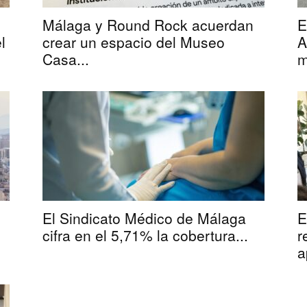
Málaga y Round Rock acuerdan
E
l
crear un espacio del Museo
A
Casa...
m
El Sindicato Médico de Málaga
E
cifra en el 5,71% la cobertura...
r
a