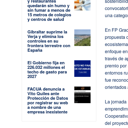
y restaurantes
sostenibili
quedarán sin humo y
convocatori
sin fumar a menos de
15 metros de colegios
una categor
y centros de salud
En FP Grado
Gibraltar suprime la
Verja y elimina los
propuesta d
controles en su
ecosistema
frontera terrestre con
España
enfoque en
través de a
El Gobierno fija en
premio por 
226.032 millones el
techo de gasto para
entornos ru
2027
fue reconoc
orientados 
FACUA denuncia a
Vito Quiles ante
Protección de Datos
La jornada
por registrar su web
a nombre de una
emprendimi
empresa inexistente
Cooperativ
del proyect