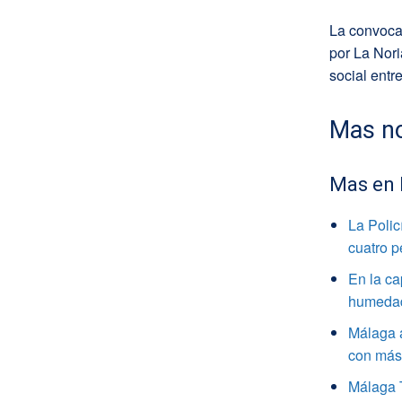
La convocat
por La Nori
social entr
Mas no
Mas en
La Polic
cuatro 
En la ca
humedade
Málaga a
con más 
Málaga 