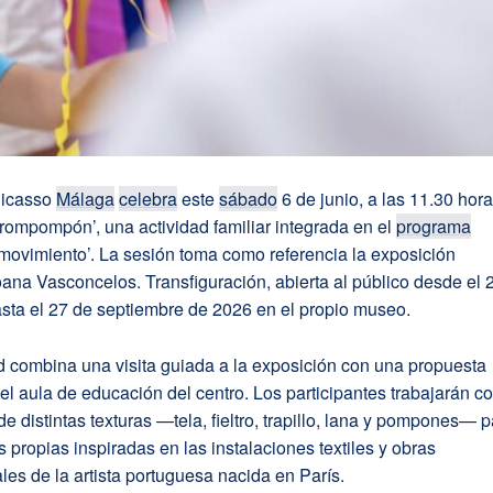
Picasso
Málaga
celebra
este
sábado
6 de junio, a las 11.30 hora
Porompompón’, una actividad familiar integrada en el
programa
movimiento’. La sesión toma como referencia la exposición
ana Vasconcelos. Transfiguración, abierta al público desde el 
sta el 27 de septiembre de 2026 en el propio museo.
d combina una visita guiada a la exposición con una propuesta
 el aula de educación del centro. Los participantes trabajarán c
de distintas texturas —tela, fieltro, trapillo, lana y pompones— 
s propias inspiradas en las instalaciones textiles y obras
s de la artista portuguesa nacida en París.