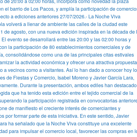
o de 20:00 a 02:00 horas, incorpora como novedad la plaza
n el barrio de Los Pacos, y amplía la participación de comercio
ecto a ediciones anteriores 27/07/2026.- La Noche Viva
la volverá a llenar de ambiente las calles de la ciudad este
1 de agosto, con una nueva edición inspirada en la década de 
 El evento se desarrollará entre las 20:00 y las 02:00 horas y
con la participación de 80 establecimientos comerciales y de
ía, consolidándose como una de las principales citas estivales
amizar la actividad económica y ofrecer una atractiva propuest
to a vecinos como a visitantes. Así lo han dado a conocer hoy l
es de Fiestas y Comercio, Isabel Moreno y Javier García Lara,
vamente. Durante la presentación, ambos ediles han destacado
gida que ha tenido esta edición entre el tejido comercial de la
superando la participación registrada en convocatorias anterior
one de manifiesto el creciente interés de comerciantes y
os por formar parte de esta iniciativa. En este sentido, Javier
ara ha señalado que la Noche Viva constituye una excelente
dad para impulsar el comercio local, favorecer las compras en l