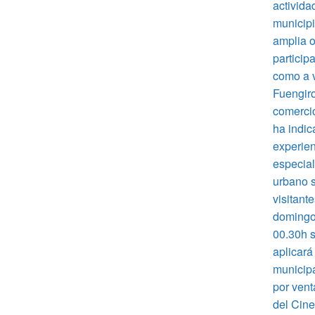
activida
municipi
amplia o
particip
como a v
Fuengiro
comercio
ha indic
experien
especial
urbano s
visitant
domingo 
00.30h s
aplicará
municipa
por vent
del Cine