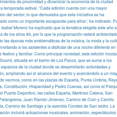
imientos de proximidad y dinamizar la economía de la ciudad
la temporada estival. “Cada edición cuenta con una mayor
ión del sector, lo que demuestra que esta iniciativa se ha
ado como un importante escaparate para ellos”, ha indicado. P
, Isabel Moreno ha explicado que la temática elegida este año 
a de los años 80, por lo que la programación estará ambientad
e las épocas más emblemáticas de la música, la moda y la cult
 invitando a los asistentes a disfrutar de una noche diferente en
 festivo y familiar. Como principal novedad, esta edición incor
 Suomi, situada en el barrio de Los Pacos, que se suma a los
s espacios de la ciudad donde se desarrollarán actividades y
n, ampliando así el alcance del evento y acercándolo a un ma
de vecinos, como en las plazas de España, Punta Umbría, Rey
s, Constitución, Hispanidad y Pedro Cuevas, así como el Parq
 el Puerto Deportivo, las calles España, Martinez Catena, San
 Palangreros, Juan Ramón Jimenez, Camino de Coin y Camilo
la, Camino de Santiago y la avenida Condes de San isidro. La
ción incluirá actuaciones musicales, animación, espectáculos