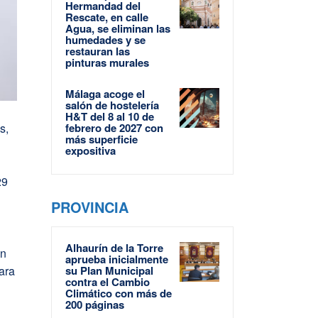
Hermandad del
Rescate, en calle
Agua, se eliminan las
humedades y se
restauran las
pinturas murales
Málaga acoge el
salón de hostelería
H&T del 8 al 10 de
febrero de 2027 con
s,
más superficie
expositiva
29
PROVINCIA
Alhaurín de la Torre
on
aprueba inicialmente
su Plan Municipal
para
contra el Cambio
Climático con más de
200 páginas