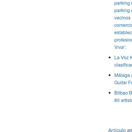
parking 
parking
vecinos 
comercio
establec
profesio
Viva”.
La Voz K
clasific
Málaga 
Guitar F
Bilbao B
80 artis
Artículo an