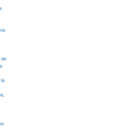
s
los
a de
os
 la
es,
os