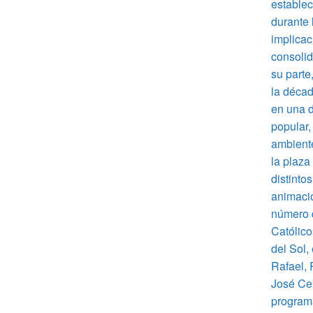
establec
durante 
implicac
consolid
su parte
la décad
en una d
popular,
ambiente
la plaza
distinto
animació
número 
Católico
del Sol,
Rafael,
José Ce
programa