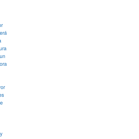
or
será
a
ura
 un
pora
yor
es
ue
 y