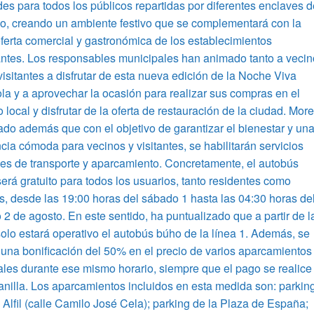
des para todos los públicos repartidas por diferentes enclaves d
o, creando un ambiente festivo que se complementará con la
ferta comercial y gastronómica de los establecimientos
antes. Los responsables municipales han animado tanto a veci
isitantes a disfrutar de esta nueva edición de la Noche Viva
la y a aprovechar la ocasión para realizar sus compras en el
 local y disfrutar de la oferta de restauración de la ciudad. Mor
ado además que con el objetivo de garantizar el bienestar y un
cia cómoda para vecinos y visitantes, se habilitarán servicios
es de transporte y aparcamiento. Concretamente, el autobús
erá gratuito para todos los usuarios, tanto residentes como
es, desde las 19:00 horas del sábado 1 hasta las 04:30 horas de
2 de agosto. En este sentido, ha puntualizado que a partir de l
olo estará operativo el autobús búho de la línea 1. Además, se
 una bonificación del 50% en el precio de varios aparcamientos
les durante ese mismo horario, siempre que el pago se realice
anilla. Los aparcamientos incluidos en esta medida son: parkin
 Alfil (calle Camilo José Cela); parking de la Plaza de España;