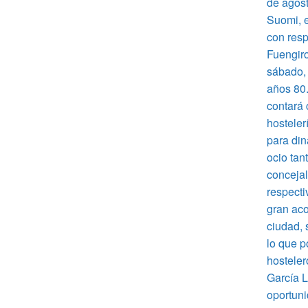
de agost
Suomi, e
con resp
Fuengiro
sábado, 
años 80.
contará 
hosteler
para din
ocio tan
concejal
respecti
gran aco
ciudad, 
lo que p
hosteler
García L
oportuni