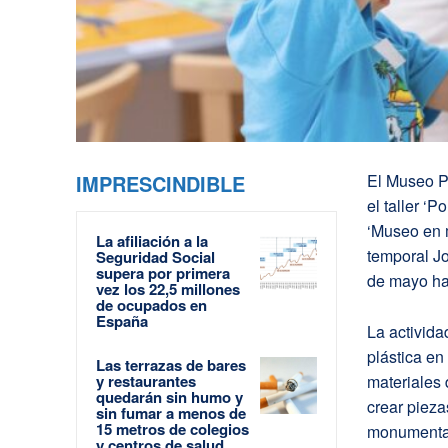
IMPRESCINDIBLE
El Museo 
el taller ‘
‘Museo en 
La afiliación a la
temporal Jo
Seguridad Social
supera por primera
de mayo ha
vez los 22,5 millones
de ocupados en
España
La activida
plástica en
Las terrazas de bares
y restaurantes
materiales 
quedarán sin humo y
crear pieza
sin fumar a menos de
15 metros de colegios
monumentale
y centros de salud