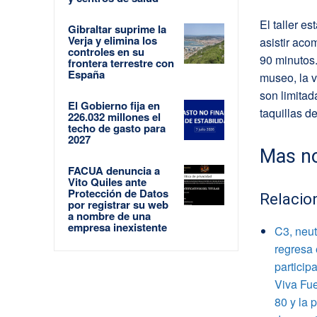
El taller e
Gibraltar suprime la
Verja y elimina los
asistir ac
controles en su
90 minutos.
frontera terrestre con
España
museo, la v
son limitad
El Gobierno fija en
taquillas de
226.032 millones el
techo de gasto para
2027
Mas no
FACUA denuncia a
Vito Quiles ante
Protección de Datos
Relacio
por registrar su web
a nombre de una
empresa inexistente
C3, neut
regresa 
particip
Viva Fue
80 y la 