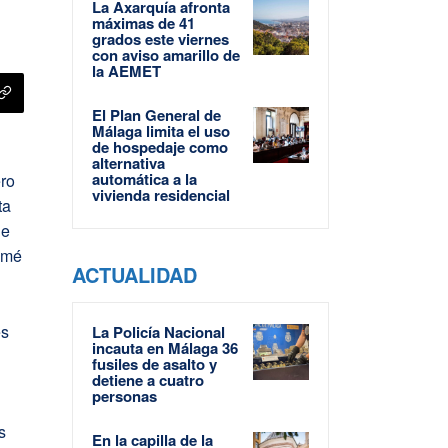
La Axarquía afronta
máximas de 41
grados este viernes
con aviso amarillo de
la AEMET
El Plan General de
Málaga limita el uso
de hospedaje como
alternativa
automática a la
ero
vivienda residencial
ta
de
lomé
ACTUALIDAD
es
La Policía Nacional
incauta en Málaga 36
fusiles de asalto y
detiene a cuatro
personas
s
En la capilla de la