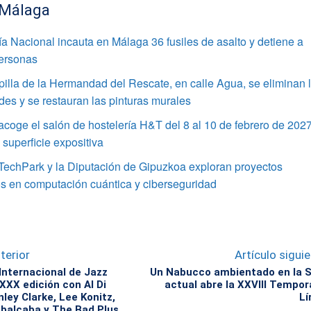
 Málaga
ía Nacional incauta en Málaga 36 fusiles de asalto y detiene a
personas
pilla de la Hermandad del Rescate, en calle Agua, se eliminan 
s y se restauran las pinturas murales
coge el salón de hostelería H&T del 8 al 10 de febrero de 202
superficie expositiva
TechPark y la Diputación de Gipuzkoa exploran proyectos
s en computación cuántica y ciberseguridad
terior
Artículo sigui
 Internacional de Jazz
Un Nabucco ambientado en la S
XXX edición con Al Di
actual abre la XXVIII Tempo
ley Clarke, Lee Konitz,
Lí
balcaba y The Bad Plus