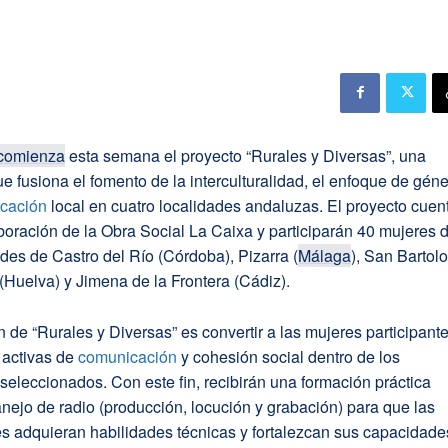
comienza
esta semana el proyecto “Rurales y Diversas”, una
que fusiona el fomento de la interculturalidad, el enfoque de gén
cación
local en cuatro localidades andaluzas. El proyecto cuen
boración de la Obra Social La Caixa y participarán 40 mujeres 
ades de Castro del Río (Córdoba), Pizarra (
Málaga
), San Barto
 (Huelva) y Jimena de la Frontera (Cádiz).
n de “Rurales y Diversas” es convertir a las mujeres participant
 activas de
comunicación
y cohesión social dentro de los
seleccionados. Con este fin, recibirán una formación práctica
nejo de radio (producción, locución y grabación) para que las
es adquieran habilidades técnicas y fortalezcan sus capacidade