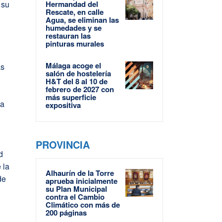
 su
Hermandad del
Rescate, en calle
Agua, se eliminan las
humedades y se
restauran las
pinturas murales
Málaga acoge el
as
salón de hostelería
H&T del 8 al 10 de
febrero de 2027 con
más superficie
la
expositiva
PROVINCIA
d
 la
Alhaurín de la Torre
de
aprueba inicialmente
su Plan Municipal
contra el Cambio
Climático con más de
200 páginas