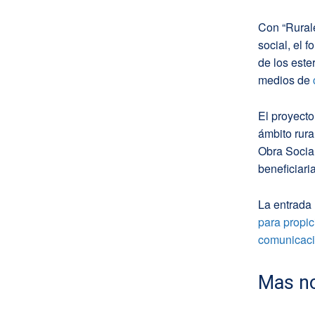
Con “Rural
social, el 
de los este
medios de
El proyecto
ámbito rura
Obra Socia
beneficiari
La entrada
para propic
comunicació
Mas no