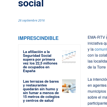
social
26 septiembre 2016
IMPRESCINDIBLE
EMA-RTV
iniciativa 
y la
comuni
La afiliación a la
con la cola
Seguridad Social
supera por primera
las localid
vez los 22,5 millones
de ocupados en
de la Torre
España
La intenció
Las terrazas de bares
y restaurantes
en agentes
quedarán sin humo y
municipios 
sin fumar a menos de
15 metros de colegios
sobre el ma
y centros de salud
participant