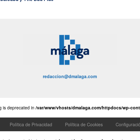
redaccion@dmalaga.com
ng is deprecated in
/var/www/vhosts/dmalaga.com/httpdocs/wp-conte
Política de Privacidad
Política de Cookies
Configuraci