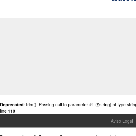
Deprecated
: trim(): Passing null to parameter #1 ($string) of type stri
line
110
Aviso Legal