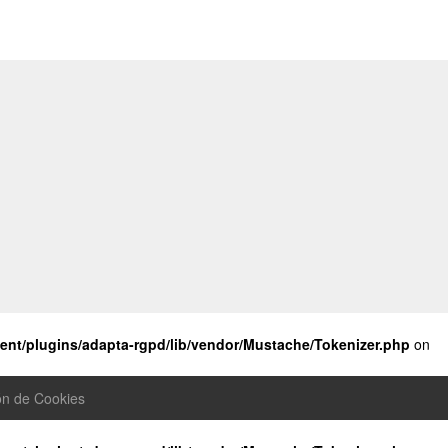
nt/plugins/adapta-rgpd/lib/vendor/Mustache/Tokenizer.php
on
ón de Cookies