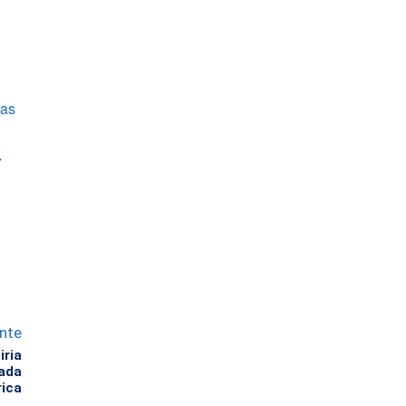
las
7
ente
iria
rada
rica