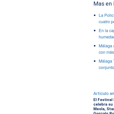
Mas en
La Polic
cuatro 
En la ca
humedade
Málaga a
con más 
Málaga 
conjunto
Artículo an
El Festival
celebra su 
Meola, Stan
Gonzalo Ru