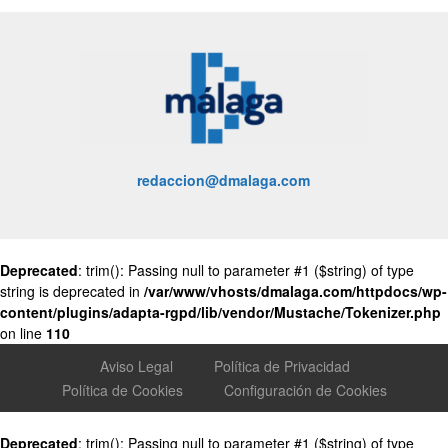
redaccion@dmalaga.com
Deprecated
: trim(): Passing null to parameter #1 ($string) of type
string is deprecated in
/var/www/vhosts/dmalaga.com/httpdocs/wp-
content/plugins/adapta-rgpd/lib/vendor/Mustache/Tokenizer.php
on line
110
Aviso Legal
Política de Privacidad
Política de Cookies
Configuración de Cookies
Deprecated
: trim(): Passing null to parameter #1 ($string) of type