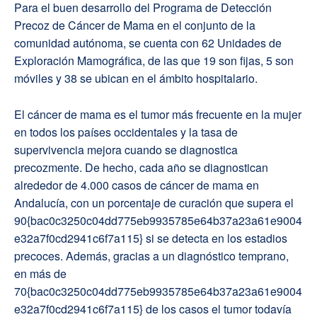
Para el buen desarrollo del Programa de Detección
Precoz de Cáncer de Mama en el conjunto de la
comunidad autónoma, se cuenta con 62 Unidades de
Exploración Mamográfica, de las que 19 son fijas, 5 son
móviles y 38 se ubican en el ámbito hospitalario.
El cáncer de mama es el tumor más frecuente en la mujer
en todos los países occidentales y la tasa de
supervivencia mejora cuando se diagnostica
precozmente. De hecho, cada año se diagnostican
alrededor de 4.000 casos de cáncer de mama en
Andalucía, con un porcentaje de curación que supera el
90{bac0c3250c04dd775eb9935785e64b37a23a61e9004
e32a7f0cd2941c6f7a115} si se detecta en los estadios
precoces. Además, gracias a un diagnóstico temprano,
en más de
70{bac0c3250c04dd775eb9935785e64b37a23a61e9004
e32a7f0cd2941c6f7a115} de los casos el tumor todavía