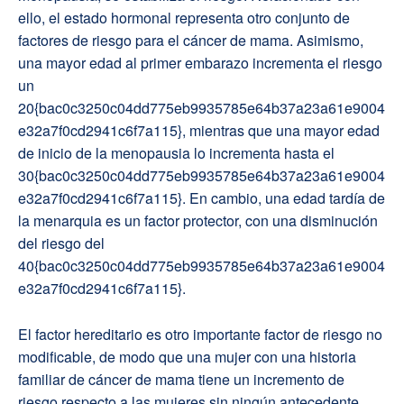
ello, el estado hormonal representa otro conjunto de
factores de riesgo para el cáncer de mama. Asimismo,
una mayor edad al primer embarazo incrementa el riesgo
un
20{bac0c3250c04dd775eb9935785e64b37a23a61e9004
e32a7f0cd2941c6f7a115}, mientras que una mayor edad
de inicio de la menopausia lo incrementa hasta el
30{bac0c3250c04dd775eb9935785e64b37a23a61e9004
e32a7f0cd2941c6f7a115}. En cambio, una edad tardía de
la menarquia es un factor protector, con una disminución
del riesgo del
40{bac0c3250c04dd775eb9935785e64b37a23a61e9004
e32a7f0cd2941c6f7a115}.
El factor hereditario es otro importante factor de riesgo no
modificable, de modo que una mujer con una historia
familiar de cáncer de mama tiene un incremento de
riesgo respecto a las mujeres sin ningún antecedente