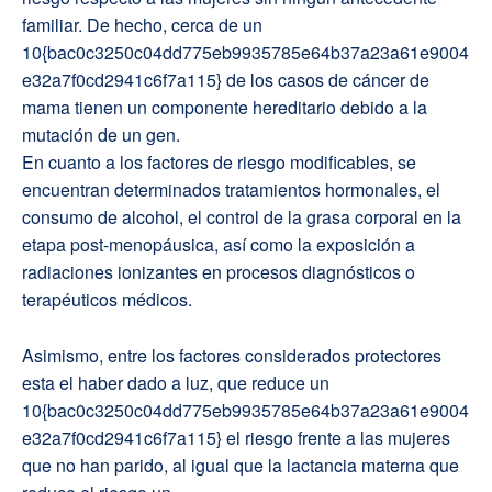
familiar. De hecho, cerca de un
10{bac0c3250c04dd775eb9935785e64b37a23a61e9004
e32a7f0cd2941c6f7a115} de los casos de cáncer de
mama tienen un componente hereditario debido a la
mutación de un gen.
En cuanto a los factores de riesgo modificables, se
encuentran determinados tratamientos hormonales, el
consumo de alcohol, el control de la grasa corporal en la
etapa post-menopáusica, así como la exposición a
radiaciones ionizantes en procesos diagnósticos o
terapéuticos médicos.
Asimismo, entre los factores considerados protectores
esta el haber dado a luz, que reduce un
10{bac0c3250c04dd775eb9935785e64b37a23a61e9004
e32a7f0cd2941c6f7a115} el riesgo frente a las mujeres
que no han parido, al igual que la lactancia materna que