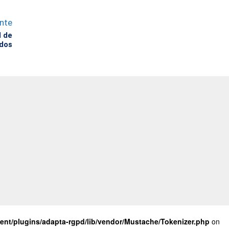
ente
l de
odos
nt/plugins/adapta-rgpd/lib/vendor/Mustache/Tokenizer.php
on