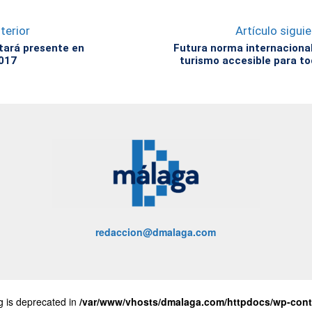
terior
Artículo sigui
stará presente en
Futura norma internaciona
017
turismo accesible para t
redaccion@dmalaga.com
ng is deprecated in
/var/www/vhosts/dmalaga.com/httpdocs/wp-conte