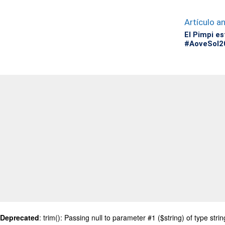
Artículo an
El Pimpi e
#AoveSol2
Deprecated
: trim(): Passing null to parameter #1 ($string) of type stri