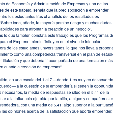
to de Economía y Administración de Empresas y una de las
s de este trabajo, señala que la predisposición a emprender
ntre los estudiantes tras el análisis de los resultados es
“Sobre todo, añade, la mayoría percibe riesgo y muchas dudas
abilidades para afrontar la creación de un negocio”.
as lo que también constata este trabajo es que los Programas d
ara el Emprendimiento “influyen en el nivel de intención
a de los estudiantes universitarios, lo que nos lleva a propon
imiento como una competencia transversal en el plan de estudi
r titulación y que debería ir acompañada de una formación más
en cuanto a creación de empresas”.
ntido, en una escala del 1 al 7 —donde 1 es muy en desacuerdo
uerdo— a la cuestión de si emprendería si tienen la oportunid
s necesarios, la media de respuestas se situó en el 5,41 de la
ilar a la influencia ejercida por familia, amigos y compañeros e
rendedora, con una media de 5.41; algo superior a la puntuaci
 las opiniones acerca de la satisfacción que aporta emprender,