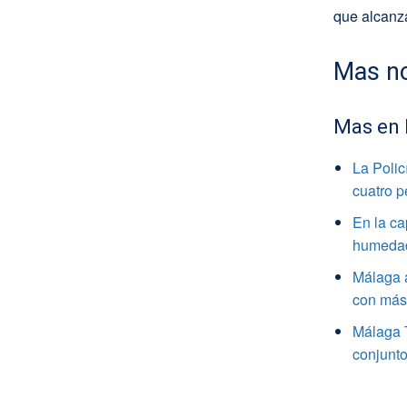
que alcanza
Mas no
Mas en
La Polic
cuatro 
En la ca
humedade
Málaga a
con más 
Málaga 
conjunto