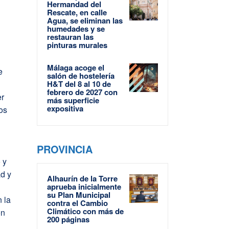
Hermandad del
Rescate, en calle
Agua, se eliminan las
humedades y se
restauran las
pinturas murales
Málaga acoge el
e
salón de hostelería
H&T del 8 al 10 de
febrero de 2027 con
er
más superficie
expositiva
os
PROVINCIA
 y
ad y
Alhaurín de la Torre
aprueba inicialmente
su Plan Municipal
n la
contra el Cambio
Climático con más de
ón
200 páginas