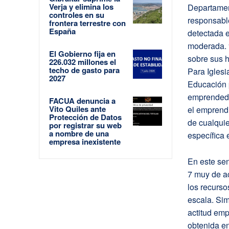
Verja y elimina los
Departamen
controles en su
responsable
frontera terrestre con
España
detectada e
moderada. 
El Gobierno fija en
sobre sus h
226.032 millones el
techo de gasto para
Para Iglesi
2027
Educación p
emprendedor
FACUA denuncia a
Vito Quiles ante
el emprend
Protección de Datos
de cualquie
por registrar su web
a nombre de una
específica 
empresa inexistente
En este se
7 muy de ac
los recurso
escala. Sim
actitud emp
obtenida en