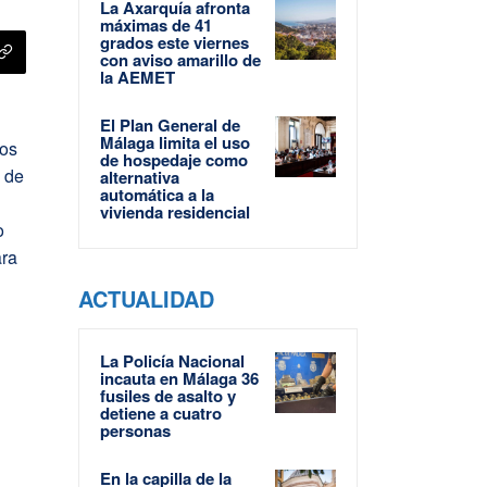
La Axarquía afronta
máximas de 41
grados este viernes
con aviso amarillo de
la AEMET
El Plan General de
Málaga limita el uso
los
de hospedaje como
 de
alternativa
automática a la
vivienda residencial
o
ara
ACTUALIDAD
La Policía Nacional
incauta en Málaga 36
fusiles de asalto y
detiene a cuatro
personas
En la capilla de la