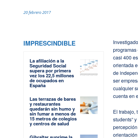
20 febrero 2017
IMPRESCINDIBLE
Investigad
programas 
casi 400 es
La afiliación a la
orientada e
Seguridad Social
supera por primera
de independ
vez los 22,5 millones
de ocupados en
ser empres
España
cualquier s
cuenta en 
Las terrazas de bares
y restaurantes
quedarán sin humo y
El trabajo,
sin fumar a menos de
15 metros de colegios
students” y
y centros de salud
percepción
orientación
Gibraltar suprime la