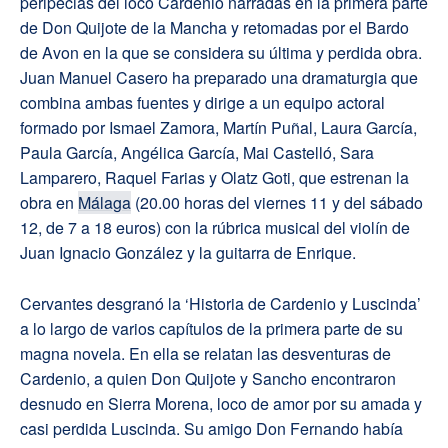
peripecias del loco Cardenio narradas en la primera parte
de Don Quijote de la Mancha y retomadas por el Bardo
de Avon en la que se considera su última y perdida obra.
Juan Manuel Casero ha preparado una dramaturgia que
combina ambas fuentes y dirige a un equipo actoral
formado por Ismael Zamora, Martín Puñal, Laura García,
Paula García, Angélica García, Mai Castelló, Sara
Lamparero, Raquel Farias y Olatz Goti, que estrenan la
obra en
Málaga
(20.00 horas del viernes 11 y del sábado
12, de 7 a 18 euros) con la rúbrica musical del violín de
Juan Ignacio González y la guitarra de Enrique.
Cervantes desgranó la ‘Historia de Cardenio y Luscinda’
a lo largo de varios capítulos de la primera parte de su
magna novela. En ella se relatan las desventuras de
Cardenio, a quien Don Quijote y Sancho encontraron
desnudo en Sierra Morena, loco de amor por su amada y
casi perdida Luscinda. Su amigo Don Fernando había