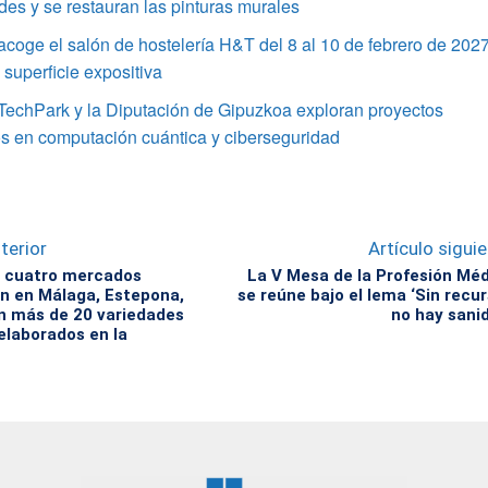
s y se restauran las pinturas murales
coge el salón de hostelería H&T del 8 al 10 de febrero de 202
superficie expositiva
TechPark y la Diputación de Gipuzkoa exploran proyectos
s en computación cuántica y ciberseguridad
terior
Artículo sigui
e cuatro mercados
La V Mesa de la Profesión Mé
n en Málaga, Estepona,
se reúne bajo el lema ‘Sin recu
ín más de 20 variedades
no hay sani
elaborados en la