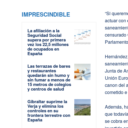
IMPRESCINDIBLE
“Si queremo
actuar con 
saneamiento
La afiliación a la
censurado 
Seguridad Social
supera por primera
Parlamento
vez los 22,5 millones
de ocupados en
España
Hernández, 
saneamiento
Las terrazas de bares
y restaurantes
Junta de A
quedarán sin humo y
Unión Euro
sin fumar a menos de
15 metros de colegios
canon del a
y centros de salud
cometido e 
Gibraltar suprime la
Verja y elimina los
Además, ha
controles en su
que todaví
frontera terrestre con
España
se cobra en