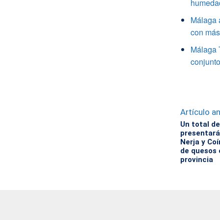
humedade
Málaga a
con más 
Málaga 
conjunto
Artículo an
Un total d
presentará
Nerja y Co
de quesos 
provincia