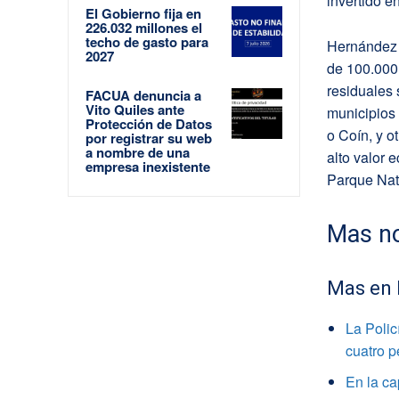
invertido e
El Gobierno fija en
226.032 millones el
techo de gasto para
Hernández h
2027
de 100.000 
residuales 
FACUA denuncia a
Vito Quiles ante
municipios
Protección de Datos
o Coín, y 
por registrar su web
a nombre de una
alto valor 
empresa inexistente
Parque Natu
Mas no
Mas en
La Polic
cuatro 
En la ca