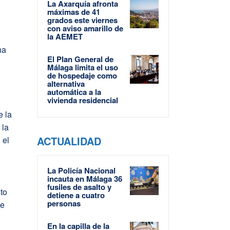
La Axarquía afronta
máximas de 41
grados este viernes
con aviso amarillo de
la AEMET
ha
El Plan General de
Málaga limita el uso
de hospedaje como
alternativa
automática a la
vivienda residencial
e la
 la
ACTUALIDAD
 el
La Policía Nacional
incauta en Málaga 36
fusiles de asalto y
to
detiene a cuatro
personas
ue
En la capilla de la