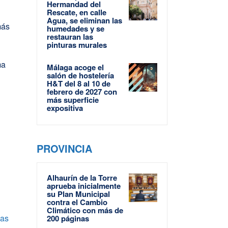
Hermandad del
Rescate, en calle
Agua, se eliminan las
más
humedades y se
restauran las
pinturas murales
ma
Málaga acoge el
salón de hostelería
H&T del 8 al 10 de
febrero de 2027 con
más superficie
expositiva
PROVINCIA
Alhaurín de la Torre
aprueba inicialmente
su Plan Municipal
contra el Cambio
Climático con más de
las
200 páginas