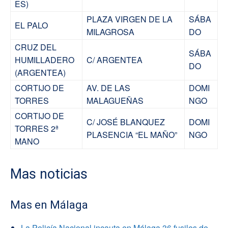
ES)
PLAZA VIRGEN DE LA
SÁBA
EL PALO
MILAGROSA
DO
CRUZ DEL
SÁBA
HUMILLADERO
C/ ARGENTEA
DO
(ARGENTEA)
CORTIJO DE
AV. DE LAS
DOMI
TORRES
MALAGUEÑAS
NGO
CORTIJO DE
C/ JOSÉ BLANQUEZ
DOMI
TORRES 2ª
PLASENCIA “EL MAÑO”
NGO
MANO
Mas noticias
Mas en Málaga
La Policía Nacional incauta en Málaga 36 fusiles de