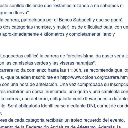
este sentido diciendo que “estamos rezando a no sabemos ni
que no llueva”.
e la carrera, patrocinada por el Banco Sabadell y que se podrá
jo dos categorías (hombre, y mujer), es de dificultad baja, con u
de aproximadamente 4 kilómetros y completamente llano y
Logopedas calificó la carrera de “preciosísima: da gusto ver a 
n las camisetas verdes y las viseras naranjas”.
carrera no da comienzo hasta las 11:00h, se recomienda que lo
es, -que pueden inscribirse en http://www.coloan.org/carrera.html
n con una hora de antelación. Una vez comprobada su inscripci
res recibirán un dorsal numerado, una gorra y una camiseta con
 la carrera, que deberán, obligatoriamente llevar puesta durante
nto. Será obligatorio identificarse mediante DNI, carnet de cond
.
es de cada categoría recibirán un trofeo recuerdo del evento,
amento de la Federación Andaluza de Atletismo. Además, la