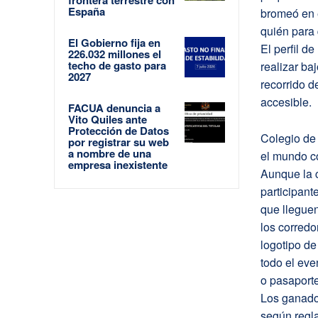
España
bromeó en 
quién para 
El Gobierno fija en
El perfil d
226.032 millones el
techo de gasto para
realizar ba
2027
recorrido 
accesible.
FACUA denuncia a
Vito Quiles ante
Protección de Datos
Colegio de 
por registrar su web
a nombre de una
el mundo co
empresa inexistente
Aunque la 
participant
que llegue
los corredo
logotipo de
todo el eve
o pasaporte
Los ganador
según regl