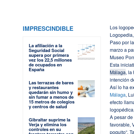
IMPRESCINDIBLE
Los logope
Logopedia, 
Paso por la
La afiliación a la
marzo a par
Seguridad Social
supera por primera
Museo Pom
vez los 22,5 millones
de ocupados en
Esta inicia
España
Málaga
, l
intención d
Las terrazas de bares
Así lo ha e
y restaurantes
quedarán sin humo y
Málaga
, L
sin fumar a menos de
15 metros de colegios
efecto llam
y centros de salud
logopédica,
A pesar de 
Gibraltar suprime la
Verja y elimina los
favorable, 
controles en su
poquito”. 
frontera terrestre con