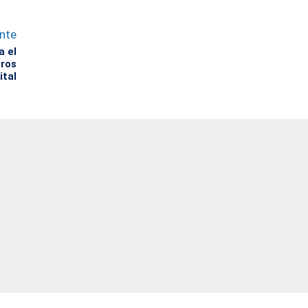
ente
a el
eros
ital