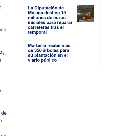
e
La Diputación de
Málaga destina 15
millones de euros
iniciales para reparar
carreteras tras el
ado
temporal
Marbella recibe más
de 350 árboles para
a,
su plantación en el
n
viario público
5
o de
e
 de