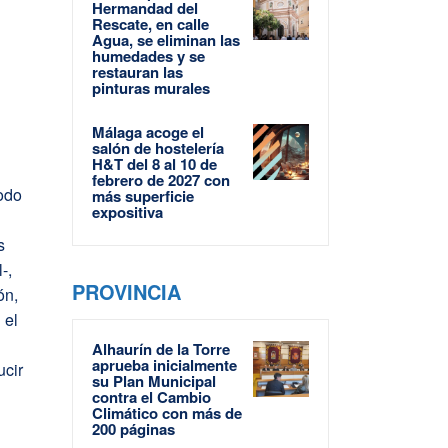
Hermandad del
Rescate, en calle
Agua, se eliminan las
humedades y se
restauran las
pinturas murales
n
Málaga acoge el
salón de hostelería
H&T del 8 al 10 de
febrero de 2027 con
todo
más superficie
expositiva
s
-,
PROVINCIA
ón,
 el
Alhaurín de la Torre
aprueba inicialmente
ucir
su Plan Municipal
contra el Cambio
Climático con más de
200 páginas