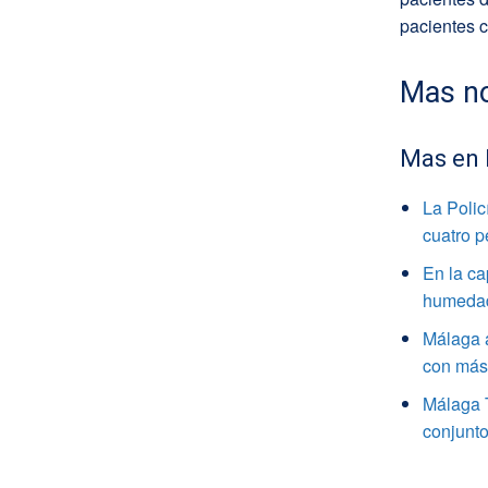
pacientes c
Mas no
Mas en
La Polic
cuatro 
En la ca
humedade
Málaga a
con más 
Málaga 
conjunto