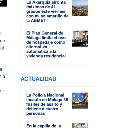
La Axarquía afronta
máximas de 41
grados este viernes
con aviso amarillo de
la AEMET
El Plan General de
a
Málaga limita el uso
 de
de hospedaje como
alternativa
 al
automática a la
vivienda residencial
la
nía.
ACTUALIDAD
e
La Policía Nacional
incauta en Málaga 36
fusiles de asalto y
detiene a cuatro
o
personas
En la capilla de la