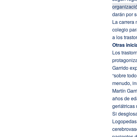
organizaci
darán por s
La carrera 
colegio par
a los trast
Otras inic
Los trastor
protagoniza
Garrido ex
“sobre tod
menudo, in
Martín Garr
años de eda
geriátricas 
Si desglosa
Logopedas,
cerebrovasc
pacientes d