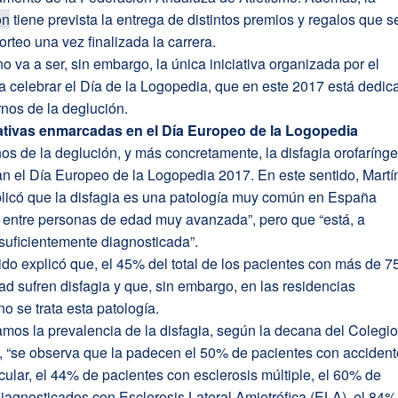
ón
tiene prevista la entrega de distintos premios y regalos que s
orteo una vez finalizada la carrera.
no va a ser, sin embargo, la única iniciativa organizada por el
a celebrar el Día de la Logopedia, que en este 2017 está dedic
ornos de la deglución.
iativas enmarcadas en el Día Europeo de la Logopedia
nos de la deglución, y más concretamente, la disfagia orofarínge
n el Día Europeo de la Logopedia 2017. En este sentido, Martí
plicó que la disfagia es una patología muy común en España
o entre personas de edad muy avanzada”, pero que “está, a
suficientemente diagnosticada”.
ido explicó que, el 45% del total de los pacientes con más de 7
d sufren disfagia y que, sin embargo, en las residencias
no se trata esta patología.
mos la prevalencia de la disfagia, según la decana del Colegi
 “se observa que la padecen el 50% de pacientes con accident
ular, el 44% de pacientes con esclerosis múltiple, el 60% de
iagnosticados con Esclerosis Lateral Amiotrófica (ELA), el 84%