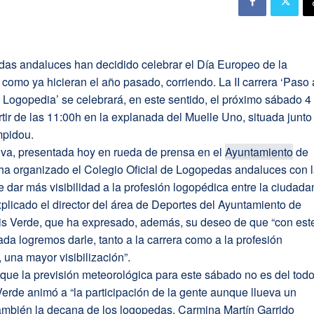
das andaluces han decidido celebrar el Día Europeo de la
como ya hicieran el año pasado, corriendo. La II carrera ‘Paso 
 Logopedia’ se celebrará, en este sentido, el próximo sábado 4
tir de las 11:00h en la explanada del Muelle Uno, situada junto
pidou.
tiva, presentada hoy en rueda de prensa en el
Ayuntamiento
de
a ha organizado el Colegio Oficial de Logopedas andaluces con 
e dar más visibilidad a la profesión logopédica entre la ciudada
xplicado el director del área de Deportes del Ayuntamiento de
uis Verde, que ha expresado, además, su deseo de que “con est
ada logremos darle, tanto a la carrera como a la profesión
 una mayor visibilización”.
que la previsión meteorológica para este sábado no es del tod
Verde animó a “la participación de la gente aunque llueva un
También la decana de los logopedas, Carmina Martín Garrido