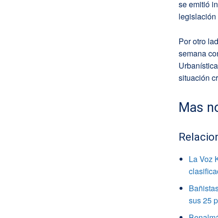
se emitió i
legislació
Por otro la
semana con
Urbanístic
situación c
Mas no
Relacio
La Voz K
clasific
Bañistas
sus 25 
Benalmá