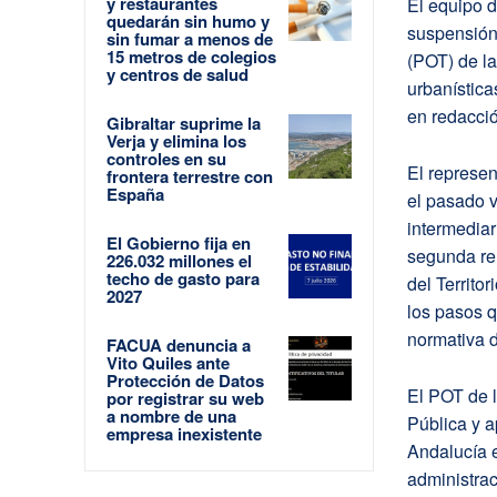
y restaurantes
El equipo 
quedarán sin humo y
suspensión 
sin fumar a menos de
15 metros de colegios
(POT) de l
y centros de salud
urbanística
en redacci
Gibraltar suprime la
Verja y elimina los
controles en su
El represe
frontera terrestre con
España
el pasado v
intermediar
El Gobierno fija en
segunda re
226.032 millones el
techo de gasto para
del Territo
2027
los pasos q
normativa d
FACUA denuncia a
Vito Quiles ante
Protección de Datos
El POT de 
por registrar su web
a nombre de una
Pública y 
empresa inexistente
Andalucía 
administra