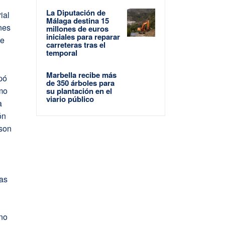
La Diputación de
ial
Málaga destina 15
ones
millones de euros
iniciales para reparar
te
carreteras tras el
temporal
Marbella recibe más
pó
de 350 árboles para
omo
su plantación en el
viario público
a
ón
 son
ras
 no