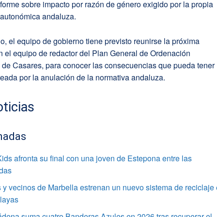
nforme sobre impacto por razón de género exigido por la propia
n autonómica andaluza.
do, el equipo de gobierno tiene previsto reunirse la próxima
 el equipo de redactor del Plan General de Ordenación
a de Casares, para conocer las consecuencias que pueda tener 
reada por la anulación de la normativa andaluza.
ticias
nadas
ids afronta su final con una joven de Estepona entre las
adas
 y vecinos de Marbella estrenan un nuevo sistema de reciclaje
playas
dena suma cuatro Banderas Azules en 2026 tras recuperar el