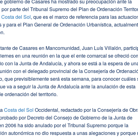
de gobierno de Casares ha mostrado su preocupación ante la
por parte del Tribunal Supremo del Plan de Ordenación Territor
a
Costa del Sol
, que es el marco de referencia para las actuaci
s y para el Plan General de Ordenación Urbanística, actualmen
ón.
ntante de Casares en Mancomunidad, Juan Luís Villalón, partici
iernes en una reunión en la que el ente comarcal se ofreció c
io con la Junta de Andalucía, y ahora se está a la espera de un
unión con el delegado provincial de la Consejería de Ordenaci
rio, que previsiblemente será esta semana, para conocer cuáles
ue va a seguir la Junta de Andalucía ante la anulación de esta
e ordenación del territorio.
la
Costa del Sol
Occidental, redactado por la Consejería de Ob
aprobado por Decreto del Consejo de Gobierno de la Junta de
en 2006 ha sido anulado por el Tribunal Supremo porque la
ción autonómica no dio respuesta a unas alegaciones y porque