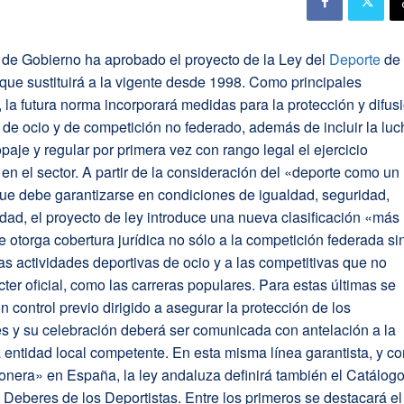
 de Gobierno ha aprobado el proyecto de la Ley del
Deporte
de
que sustituirá a la vigente desde 1998. Como principales
la futura norma incorporará medidas para la protección y difus
de ocio y de competición no federado, además de incluir la luc
opaje y regular por primera vez con rango legal el ejercicio
 en el sector.
A partir de la consideración del «deporte como un
ue debe garantizarse en condiciones de igualdad, seguridad,
idad, el proyecto de ley introduce una nueva clasificación «más
 otorga cobertura jurídica no sólo a la competición federada si
as actividades deportivas de ocio y a las competitivas que no
cter oficial, como las carreras populares. Para estas últimas se
n control previo dirigido a asegurar la protección de los
es y su celebración deberá ser comunicada con antelación a la
a entidad local competente. En esta misma línea garantista, y c
onera» en España, la ley andaluza definirá también el Catálog
Deberes de los Deportistas. Entre los primeros se destacará el