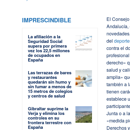
IMPRESCINDIBLE
El Consejo
Andalucía, 
novedades, 
La afiliación a la
del
deporte
Seguridad Social
supera por primera
contra el d
vez los 22,5 millones
de ocupados en
profesional
España
derecho» q
salud y cal
Las terrazas de bares
amplia» que
y restaurantes
quedarán sin humo y
también a l
sin fumar a menos de
15 metros de colegios
tienen cará
y centros de salud
establece u
participant
Gibraltar suprime la
Verja y elimina los
Junta o a l
controles en su
«medida pi
frontera terrestre con
España
Derechos y 