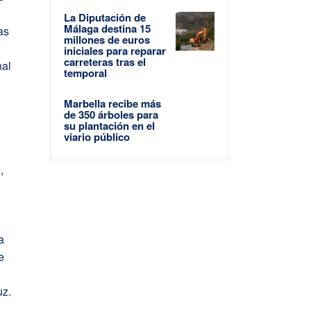
La Diputación de
Málaga destina 15
as
millones de euros
o
iniciales para reparar
carreteras tras el
nal
temporal
Marbella recibe más
de 350 árboles para
o
su plantación en el
viario público
,
a
e
uz.