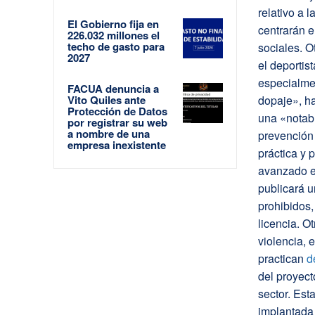
relativo a 
El Gobierno fija en
centrarán e
226.032 millones el
techo de gasto para
sociales. O
2027
el deportis
especialme
FACUA denuncia a
Vito Quiles ante
dopaje», ha
Protección de Datos
una «notabl
por registrar su web
a nombre de una
prevención 
empresa inexistente
práctica y 
avanzado e
publicará u
prohibidos, 
licencia. O
violencia, 
practican
d
del proyect
sector. Est
implantada 