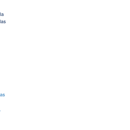
la
las
las
7