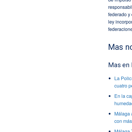
responsabil
federado y 
ley incorpo
federacione
Mas no
Mas en
La Polic
cuatro 
En la ca
humedade
Málaga a
con más 
Málaga 