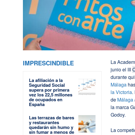
IMPRESCINDIBLE
La Academ
junio el III
C
durante qui
La afiliación a la
Málaga
ha
Seguridad Social
supera por primera
la Victoria
.
vez los 22,5 millones
de ocupados en
de
Málaga
España
la marca Gu
Godoy.
Las terrazas de bares
y restaurantes
quedarán sin humo y
La competi
sin fumar a menos de