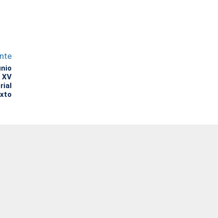
ente
unio
a XV
rial
exto