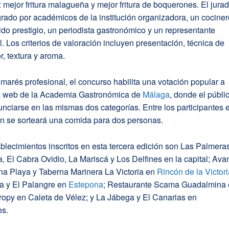
: mejor fritura malagueña y mejor fritura de boquerones. El jura
grado por académicos de la institución organizadora, un cocine
do prestigio, un periodista gastronómico y un representante
al. Los criterios de valoración incluyen presentación, técnica de
or, textura y aroma.
lmarés profesional, el concurso habilita una votación popular a
la web de la Academia Gastronómica de
Málaga
, donde el públi
nciarse en las mismas dos categorías. Entre los participantes 
ón se sorteará una comida para dos personas.
blecimientos inscritos en esta tercera edición son Las Palmera
, El Cabra Ovidio, La Mariscá y Los Delfines en la capital; Ava
na Playa y Taberna Marinera La Victoria en
Rincón de la Victor
ra y El Palangre en
Estepona
; Restaurante Scama Guadalmina
Tropy en Caleta de Vélez; y La Jábega y El Canarias en
os.