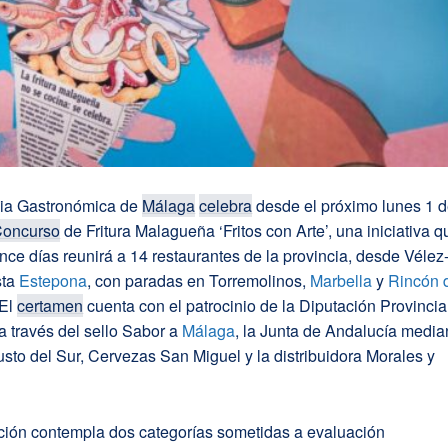
ia Gastronómica de
Málaga
celebra
desde el próximo lunes 1 
oncurso
de Fritura Malagueña ‘Fritos con Arte’, una iniciativa q
nce días reunirá a 14 restaurantes de la provincia, desde Vélez
sta
Estepona
, con paradas en Torremolinos,
Marbella
y
Rincón 
 El
certamen
cuenta con el patrocinio de la Diputación Provincia
a través del sello Sabor a
Málaga
, la Junta de Andalucía media
sto del Sur, Cervezas San Miguel y la distribuidora Morales y
ción contempla dos categorías sometidas a evaluación