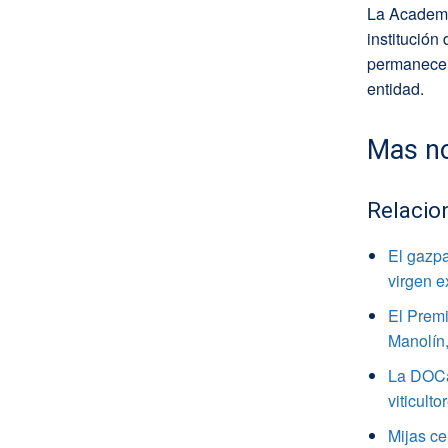
La Academ
institución
permanece a
entidad.
Mas no
Relacio
El gazpa
virgen e
El Premi
Manolín,
La DOCa 
viticulto
Mijas ce