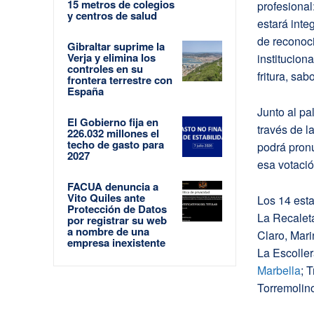
15 metros de colegios
profesional
y centros de salud
estará inte
de reconoci
Gibraltar suprime la
Verja y elimina los
institucion
controles en su
fritura, sab
frontera terrestre con
España
Junto al pa
El Gobierno fija en
través de 
226.032 millones el
techo de gasto para
podrá pronu
2027
esa votaci
FACUA denuncia a
Vito Quiles ante
Los 14 esta
Protección de Datos
La Recaleta
por registrar su web
a nombre de una
Claro, Mari
empresa inexistente
La Escolle
Marbella
; 
Torremolin