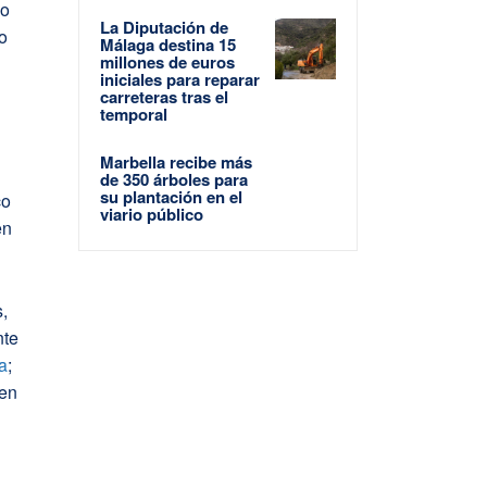
do
La Diputación de
ro
Málaga destina 15
millones de euros
iniciales para reparar
carreteras tras el
temporal
Marbella recibe más
de 350 árboles para
su plantación en el
co
viario público
en
s,
nte
ia
;
 en