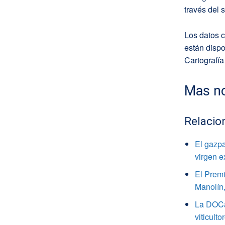
través del 
Los datos c
están dispo
Cartografía
Mas no
Relacio
El gazpa
virgen e
El Premi
Manolín,
La DOCa 
viticulto