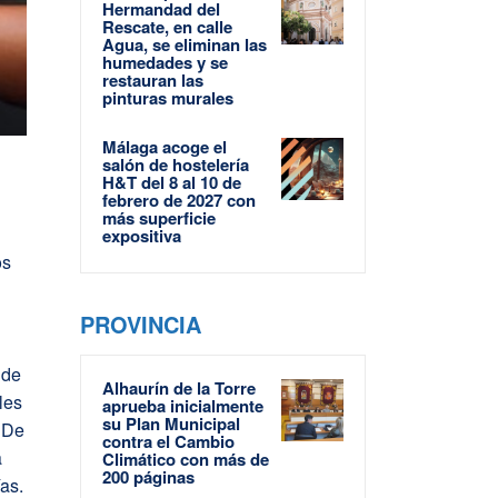
Hermandad del
Rescate, en calle
Agua, se eliminan las
humedades y se
restauran las
pinturas murales
Málaga acoge el
salón de hostelería
H&T del 8 al 10 de
febrero de 2027 con
más superficie
expositiva
os
PROVINCIA
 de
Alhaurín de la Torre
les
aprueba inicialmente
su Plan Municipal
. De
contra el Cambio
a
Climático con más de
200 páginas
ías.