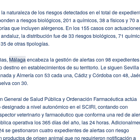
la naturaleza de los riesgos detectados en el total de expedien
onden a riesgos biológicos, 201 a químicos, 38 a físicos y 70 a
orías que incluyen alérgenos. En los 155 casos con actuacione
io andaluz, la distribución fue de 33 riesgos biológicos, 71 químic
 35 de otras tipologías.
ias,
Málaga
encabeza la gestión de alertas con 98 expedientes
o destino en establecimientos de su territorio. Le siguen Sevilla
anada y Almería con 53 cada una, Cádiz y Córdoba con 48, Jaé
uelva con 30.
ón General de Salud Pública y Ordenación Farmacéutica actúa
 designado a nivel autonómico en el SCIRI, contando con
spector veterinario y farmacéutico que conforma una red de aler
blica operativa los 365 días del año, las 24 horas. Adicionalme
4 se gestionaron cuatro expedientes de alertas con riesgo
n productos de origen animal que no requirieron notificación a