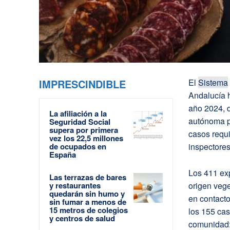
IMPRESCINDIBLE
El
Sistema
Andalucía h
año 2024, d
La afiliación a la
autónoma po
Seguridad Social
supera por primera
casos requi
vez los 22,5 millones
de ocupados en
inspectore
España
Los 411 ex
Las terrazas de bares
y restaurantes
origen vege
quedarán sin humo y
en contact
sin fumar a menos de
15 metros de colegios
los 155 cas
y centros de salud
comunidad: 