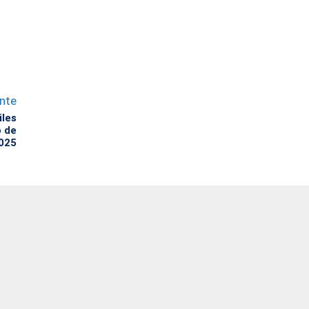
ente
iles
o de
025