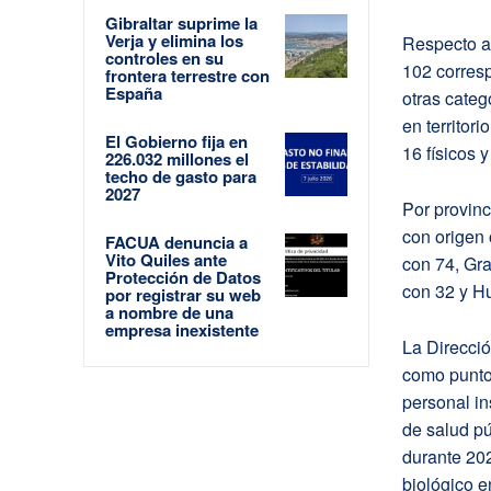
Gibraltar suprime la
Verja y elimina los
Respecto a 
controles en su
102 corresp
frontera terrestre con
España
otras categ
en territor
El Gobierno fija en
16 físicos y
226.032 millones el
techo de gasto para
2027
Por provinc
con origen 
FACUA denuncia a
Vito Quiles ante
con 74, Gr
Protección de Datos
con 32 y H
por registrar su web
a nombre de una
empresa inexistente
La Direcci
como punto
personal in
de salud pú
durante 202
biológico e