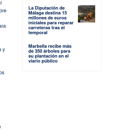
l
La Diputación de
bre
Málaga destina 15
millones de euros
iniciales para reparar
ara
carreteras tras el
temporal
Marbella recibe más
a y
de 350 árboles para
su plantación en el
viario público
os
e