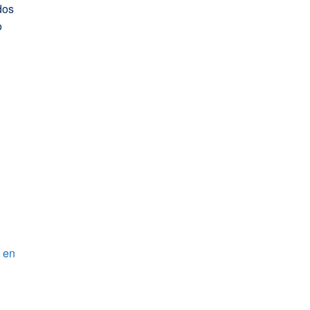
dos
o
a
n en