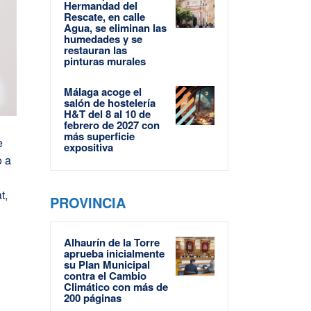
Hermandad del
Rescate, en calle
Agua, se eliminan las
humedades y se
restauran las
pinturas murales
Málaga acoge el
salón de hostelería
H&T del 8 al 10 de
febrero de 2027 con
más superficie
e
expositiva
o a
t,
PROVINCIA
Alhaurín de la Torre
aprueba inicialmente
su Plan Municipal
contra el Cambio
Climático con más de
200 páginas