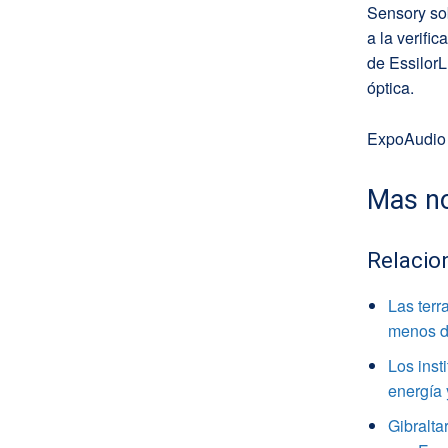
Sensory so
a la verifi
de EssilorL
óptica.
ExpoAudio
Mas no
Relacio
Las terr
menos de
Los inst
energía
Gibralta