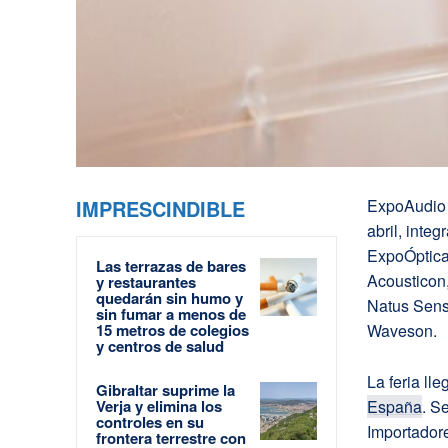
IMPRESCINDIBLE
ExpoAudio
abril, inte
ExpoÓptica.
Las terrazas de bares
Acousticon,
y restaurantes
quedarán sin humo y
Natus Senso
sin fumar a menos de
15 metros de colegios
Waveson.
y centros de salud
La feria l
Gibraltar suprime la
Verja y elimina los
España
. S
controles en su
Importadore
frontera terrestre con