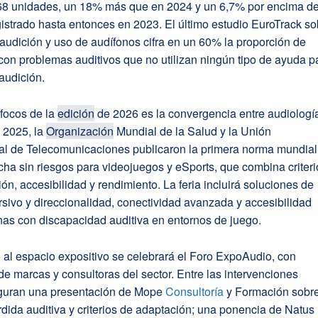
8 unidades, un 18% más que en 2024 y un 6,7% por encima de
strado hasta entonces en 2023. El último estudio EuroTrack so
audición y uso de audífonos cifra en un 60% la proporción de
on problemas auditivos que no utilizan ningún tipo de ayuda p
audición.
 focos de la
edición
de 2026 es la convergencia entre audiologí
 2025, la
Organización
Mundial de la Salud y la Unión
nal de Telecomunicaciones publicaron la primera norma mundial
ha sin riesgos para videojuegos y eSports, que combina criteri
ón, accesibilidad y rendimiento. La feria incluirá soluciones de
sivo y direccionalidad, conectividad avanzada y accesibilidad
nas con discapacidad auditiva en entornos de juego.
 al espacio expositivo se celebrará el Foro ExpoAudio, con
e marcas y consultoras del sector. Entre las intervenciones
figuran una presentación de Mope
Consultoría
y Formación sobr
rdida auditiva y criterios de adaptación; una ponencia de Natus