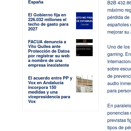
España
B2B 432.86
máximo regi
El Gobierno fija en
pérdida de 
226.032 millones el
techo de gasto para
españoles c
2027
mejorar su 
FACUA denuncia a
Vito Quiles ante
Uno de los
Protección de Datos
gaming. En
por registrar su web
a nombre de una
Internacio
empresa inexistente
sobre escuc
de prevenci
El acuerdo entre PP y
Vox en Andalucía
audio inmer
incorpora 150
para perso
medidas y una
vicepresidencia para
Vox
En paralelo
ponencias d
previstas 
tipos de pé