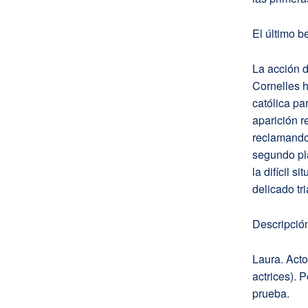
El último b
La acción d
Cornelles h
católica pa
aparición r
reclamando
segundo pla
la difícil 
delicado tr
Descripción
Laura. Act
actrices). 
prueba.