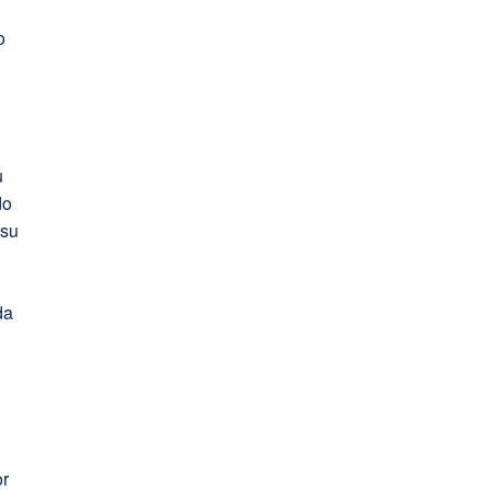
o
u
do
 su
da
or