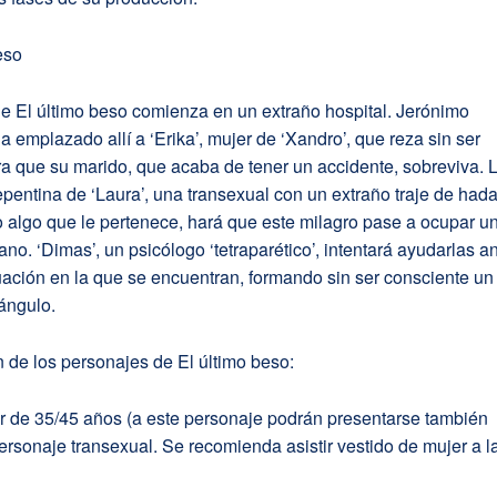
eso
e El último beso comienza en un extraño hospital. Jerónimo
a emplazado allí a ‘Erika’, mujer de ‘Xandro’, que reza sin ser
ra que su marido, que acaba de tener un accidente, sobreviva. 
epentina de ‘Laura’, una transexual con un extraño traje de hada
 algo que le pertenece, hará que este milagro pase a ocupar u
no. ‘Dimas’, un psicólogo ‘tetraparético’, intentará ayudarlas a
situación en la que se encuentran, formando sin ser consciente un
iángulo.
 de los personajes de El último beso:
or de 35/45 años (a este personaje podrán presentarse también
Personaje transexual. Se recomienda asistir vestido de mujer a l