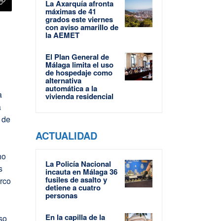
La Axarquía afronta
máximas de 41
grados este viernes
con aviso amarillo de
la AEMET
El Plan General de
Málaga limita el uso
de hospedaje como
alternativa
automática a la
a
vivienda residencial
a
 de
ACTUALIDAD
ho
La Policía Nacional
s
incauta en Málaga 36
fusiles de asalto y
arco
detiene a cuatro
personas
En la capilla de la
eso