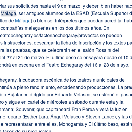
ar sus solicitudes hasta el 9 de marzo, y deben bien haber na
n
Málaga
, ser antiguos alumnos de la ESAD (Escuela Superior 
tico de
Málaga
) o bien ser intérpretes que puedan acreditar ha
 compañías malagueñas en los dos últimos años. En
.teatroechegaray.es/factoriaechegaray/proyectos se pueden
as instrucciones, descargar la ficha de inscripción y los textos p
ra las pruebas, que se celebrarán en el salón Rossini del
el 27 al 31 de marzo. El último beso se ensayará desde el 10 
pondrá en escena en el Teatro Echegaray del 16 al 28 de mayo.
hegaray, incubadora escénica de los teatros municipales de
ontinúa a pleno rendimiento, encadenando producciones. La pre
blo Bujalance dirigido por Eduardo Velasco, se estrenó el pas
ro y sigue en cartel de miércoles a sábado durante esta y la
emana; Souvenir, que capitaneará Fran Perea y verá la luz en
iene reparto (Esther Lara, Ángel Velasco y Steven Lance), y las 
e representarán entre ellas, Monogamia y El último beso, está
s fases de su producción.