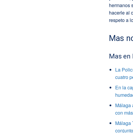
hermanos se
hacerle al 
respeto a l
Mas no
Mas en
La Polic
cuatro 
En la ca
humedade
Málaga a
con más 
Málaga 
conjunto