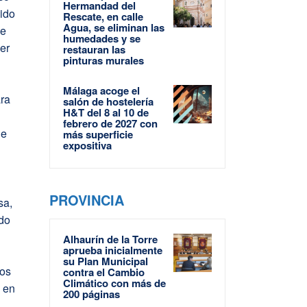
Hermandad del
cido
Rescate, en calle
Agua, se eliminan las
de
humedades y se
ber
restauran las
pinturas murales
Málaga acoge el
ara
salón de hostelería
H&T del 8 al 10 de
febrero de 2027 con
de
más superficie
expositiva
PROVINCIA
sa,
ado
Alhaurín de la Torre
aprueba inicialmente
su Plan Municipal
dos
contra el Cambio
Climático con más de
n en
200 páginas