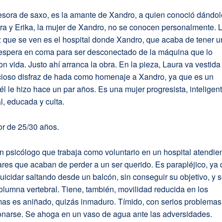
fesora de saxo, es la amante de Xandro, a quien conoció dándol
ra y Erika, la mujer de Xandro, no se conocen personalmente. 
 que se ven es el hospital donde Xandro, que acaba de tener u
 espera en coma para ser desconectado de la máquina que lo
n vida. Justo ahí arranca la obra. En la pieza, Laura va vestida
cioso disfraz de hada como homenaje a Xandro, ya que es un
él le hizo hace un par años. Es una mujer progresista, inteligent
l, educada y culta.
or de 25/30 años.
n psicólogo que trabaja como voluntario en un hospital atendi
iares que acaban de perder a un ser querido. Es parapléjico, ya
suicidar saltando desde un balcón, sin conseguir su objetivo, y 
olumna vertebral. Tiene, también, movilidad reducida en los
mas es aniñado, quizás inmaduro. Tímido, con serios problemas
ionarse. Se ahoga en un vaso de agua ante las adversidades.