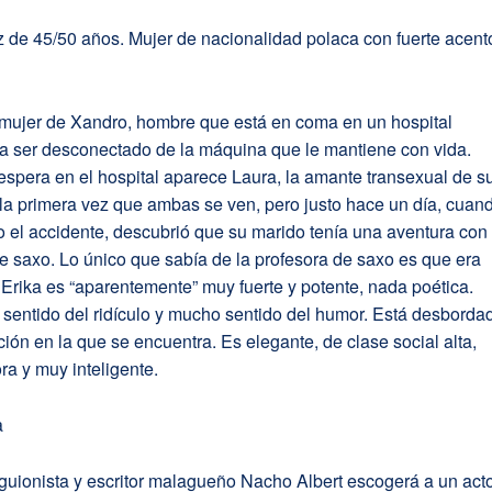
iz de 45/50 años. Mujer de nacionalidad polaca con fuerte acent
a mujer de Xandro, hombre que está en coma en un hospital
a ser desconectado de la máquina que le mantiene con vida.
espera en el hospital aparece Laura, la amante transexual de s
la primera vez que ambas se ven, pero justo hace un día, cuan
 el accidente, descubrió que su marido tenía una aventura con
e saxo. Lo único que sabía de la profesora de saxo es que era
 Erika es “aparentemente” muy fuerte y potente, nada poética.
sentido del ridículo y mucho sentido del humor. Está desborda
ación en la que se encuentra. Es elegante, de clase social alta,
a y muy inteligente.
a
, guionista y escritor malagueño Nacho Albert escogerá a un act