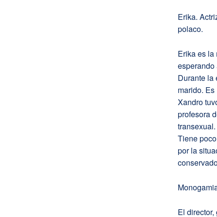
Erika. Actr
polaco.
Erika es l
esperando 
Durante la 
marido. Es 
Xandro tuvo
profesora d
transexual.
Tiene poco 
por la situ
conservador
Monogami
El director