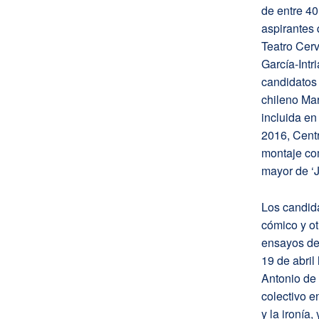
de entre 40
aspirantes
Teatro Cerv
García-Intr
candidatos 
chileno Mar
incluida en
2016, Centr
montaje co
mayor de ‘J
Los candida
cómico y ot
ensayos de
19 de abril
Antonio de 
colectivo e
y la ironía