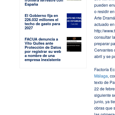
España
pueden envi
o residir e
El Gobierno fija en
Arte Dramá
226.032 millones el
techo de gasto para
actuado en
2027
http://www
consultar l
FACUA denuncia a
Vito Quiles ante
preparar pa
Protección de Datos
Cervantes d
por registrar su web
a nombre de una
abril y se 
empresa inexistente
Factoría Ec
Málaga
, c
texto de Pa
22 de febre
siguiente s
junio, ya t
obras que s
las primera