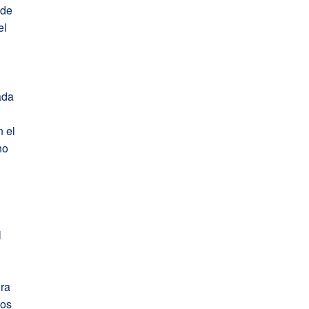
 de
el
ada
n el
no
l
y
ura
dos