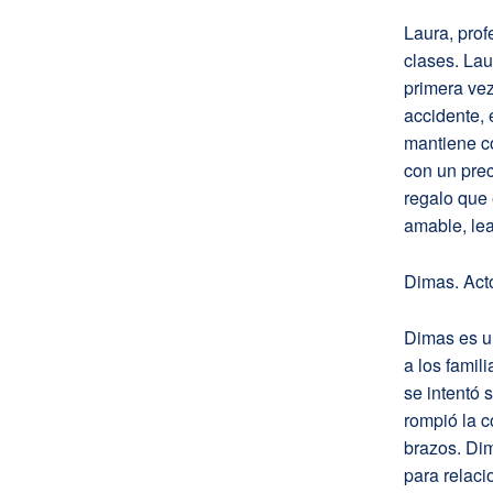
Laura, pro
clases. Lau
primera vez
accidente,
mantiene co
con un pre
regalo que 
amable, lea
Dimas. Act
Dimas es u
a los famil
se intentó 
rompió la c
brazos. Di
para relac