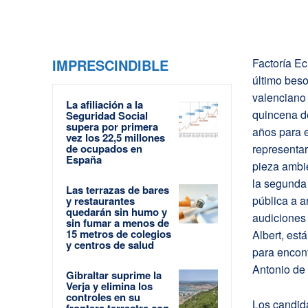
IMPRESCINDIBLE
Factoría Ec
último beso,
valenciano 
La afiliación a la
quincena de
Seguridad Social
supera por primera
años para e
vez los 22,5 millones
de ocupados en
representar
España
pieza ambie
la segunda
Las terrazas de bares
pública a a
y restaurantes
quedarán sin humo y
audiciones 
sin fumar a menos de
15 metros de colegios
Albert, est
y centros de salud
para encont
Antonio de 
Gibraltar suprime la
Verja y elimina los
controles en su
Los candida
frontera terrestre con