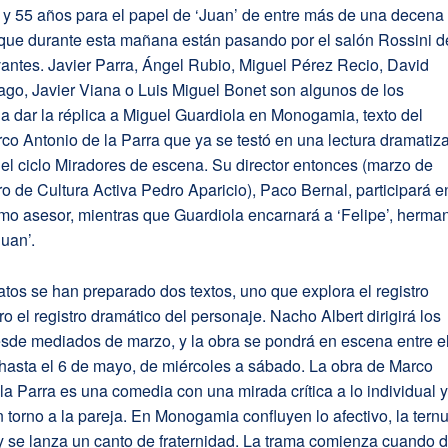
 y 55 años para el papel de ‘Juan’ de entre más de una decena
 que durante esta mañana están pasando por el salón Rossini d
antes. Javier Parra, Ángel Rubio, Miguel Pérez Recio, David
iago, Javier Viana o Luis Miguel Bonet son algunos de los
a dar la réplica a Miguel Guardiola en Monogamia, texto del
co Antonio de la Parra que ya se testó en una lectura dramatiz
 el ciclo Miradores de escena. Su director entonces (marzo de
o de Cultura Activa Pedro Aparicio), Paco Bernal, participará e
mo asesor, mientras que Guardiola encarnará a ‘Felipe’, herma
uan’.
tos se han preparado dos textos, uno que explora el registro
ro el registro dramático del personaje. Nacho Albert dirigirá los
sde mediados de marzo, y la obra se pondrá en escena entre e
 hasta el 6 de mayo, de miércoles a sábado. La obra de Marco
la Parra es una comedia con una mirada crítica a lo individual 
n torno a la pareja. En Monogamia confluyen lo afectivo, la tern
, y se lanza un canto de fraternidad. La trama comienza cuando 