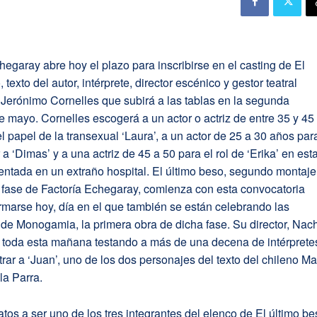
hegaray abre hoy el plazo para inscribirse en el casting de El
 texto del autor, intérprete, director escénico y gestor teatral
Jerónimo Cornelles que subirá a las tablas en la segunda
 mayo. Cornelles escogerá a un actor o actriz de entre 35 y 45
l papel de la transexual ‘Laura’, a un actor de 25 a 30 años par
 a ‘Dimas’ y a una actriz de 45 a 50 para el rol de ‘Erika’ en est
ntada en un extraño hospital. El último beso, segundo montaje
 fase de Factoría Echegaray, comienza con esta convocatoria
rmarse hoy, día en el que también se están celebrando las
de Monogamia, la primera obra de dicha fase. Su director, Nac
á toda esta mañana testando a más de una decena de intérprete
rar a ‘Juan’, uno de los dos personajes del texto del chileno M
la Parra.
tos a ser uno de los tres integrantes del elenco de El último b