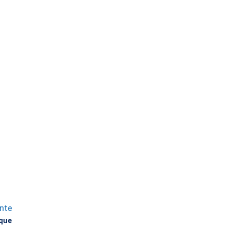
ente
 que