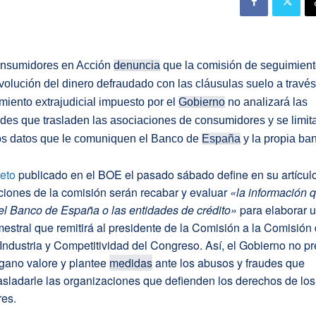
sumidores en Acción
denuncia
que la comisión de seguimien
volución del dinero defraudado con las cláusulas suelo a travé
miento extrajudicial impuesto por el
Gobierno
no analizará las
ades que trasladen las asociaciones de consumidores y se limit
los datos que le comuniquen el Banco de
España
y la propia ba
reto
publicado en el BOE el pasado sábado define en su artícul
ciones de la comisión serán recabar y evaluar
«la información 
 el Banco de España o las entidades de crédito»
para elaborar 
estral que remitirá al presidente de la Comisión a la Comisión
ndustria y Competitividad del Congreso. Así, el Gobierno no p
rgano valore y plantee
medidas
ante los abusos y fraudes que
asladarle las organizaciones que defienden los derechos de los
es.