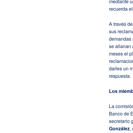
mediante u
recuerda e
A través de
sus reclama
demandas a
se allanan 
meses el pl
reclamacion
darles un 
respuesta.
Los miemb
La comisió
Banco de 
secretario 
González
,