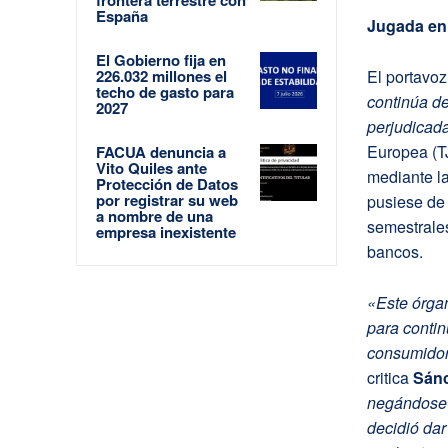
España
Jugada en 
El Gobierno fija en
226.032 millones el
El portavo
techo de gasto para
continúa d
2027
perjudicad
Europea (T
FACUA denuncia a
Vito Quiles ante
mediante l
Protección de Datos
por registrar su web
pusiese de 
a nombre de una
semestrale
empresa inexistente
bancos.
«Este órgan
para contin
consumidor
critica
Sán
negándose a
decidió dar