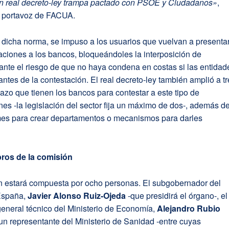
n real decreto-ley trampa pactado con PSOE y Ciudadanos»
,
l portavoz de FACUA.
 dicha norma, se impuso a los usuarios que vuelvan a presenta
ciones a los bancos, bloqueándoles la interposición de
nte el riesgo de que no haya condena en costas si las entidad
antes de la contestación. El real decreto-ley también amplió a t
azo que tienen los bancos para contestar a este tipo de
es -la legislación del sector fija un máximo de dos-, además d
mes para crear departamentos o mecanismos para darles
ros de la comisión
n estará compuesta por ocho personas. El subgobernador del
España,
Javier Alonso Ruiz-Ojeda
-que presidirá el órgano-, el
general técnico del Ministerio de Economía,
Alejandro Rubio
 un representante del Ministerio de Sanidad -entre cuyas