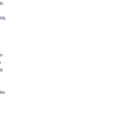
l,
la,
ón
n
ra
 su