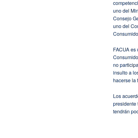
competencia
uno del Min
Consejo Gen
uno del Co
Consumidor
FACUA es u
Consumidor
no particip
insulto a l
hacerse la 
Los acuerd
presidente 
tendrán pod