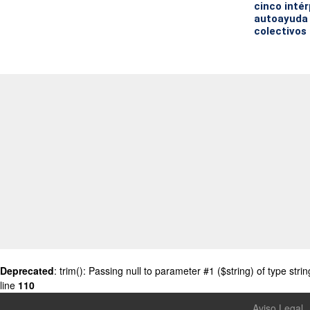
cinco inté
autoayuda 
colectivos
Deprecated
: trim(): Passing null to parameter #1 ($string) of type stri
line
110
Aviso Legal