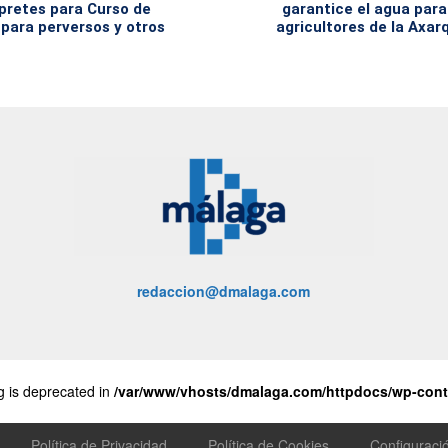
rpretes para Curso de
garantice el agua para
para perversos y otros
agricultores de la Axar
redaccion@dmalaga.com
ng is deprecated in
/var/www/vhosts/dmalaga.com/httpdocs/wp-conte
Política de Privacidad
Política de Cookies
Configuraci