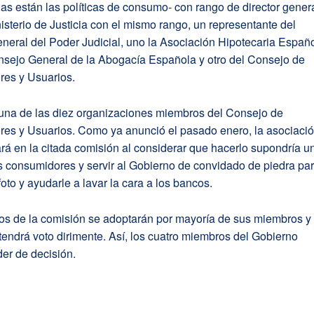
s están las políticas de consumo- con rango de director genera
isterio de Justicia con el mismo rango, un representante del
eral del Poder Judicial, uno la Asociación Hipotecaria Españo
nsejo General de la Abogacía Española y otro del Consejo de
es y Usuarios.
na de las diez organizaciones miembros del Consejo de
es y Usuarios. Como ya anunció el pasado enero, la asociaci
ará en la citada comisión al considerar que hacerlo supondría u
os consumidores y servir al Gobierno de convidado de piedra pa
foto y ayudarle a lavar la cara a los bancos.
os de la comisión se adoptarán por mayoría de sus miembros y
tendrá voto dirimente. Así, los cuatro miembros del Gobierno
er de decisión.