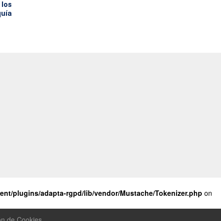
 los
quía
nt/plugins/adapta-rgpd/lib/vendor/Mustache/Tokenizer.php
on
ón de Cookies