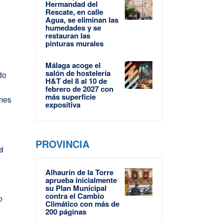
Hermandad del
Rescate, en calle
Agua, se eliminan las
humedades y se
restauran las
pinturas murales
Málaga acoge el
salón de hostelería
do
H&T del 8 al 10 de
febrero de 2027 con
más superficie
rmes
expositiva
PROVINCIA
rá
Alhaurín de la Torre
aprueba inicialmente
su Plan Municipal
contra el Cambio
o
Climático con más de
200 páginas