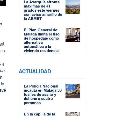
La Axarquía afronta
máximas de 41
grados este viernes
con aviso amarillo de
la AEMET
to
El Plan General de
s
Málaga limita el uso
de hospedaje como
alternativa
ará
automática a la
vivienda residencial
nca.
o 4
ACTUALIDAD
que
un
 de
La Policía Nacional
revé
incauta en Málaga 36
fusiles de asalto y
detiene a cuatro
personas
En la capilla de la