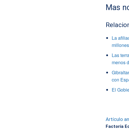
Mas no
Relacio
La afili
millone
Las terr
menos de
Gibralta
con Esp
El Gobie
Artículo an
Factoría E