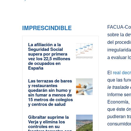
IMPRESCINDIBLE
FACUA-Con
sobre la de
del procedi
La afiliación a la
Seguridad Social
irregularid
supera por primera
a evaluar 
vez los 22,5 millones
de ocupados en
España
El
real dec
que las fun
Las terrazas de bares
y restaurantes
le traslade
quedarán sin humo y
informe sem
sin fumar a menos de
15 metros de colegios
Economía, I
y centros de salud
que éste ó
pudieran tr
Gibraltar suprime la
Verja y elimina los
consumidor
controles en su
frontera terrestre con