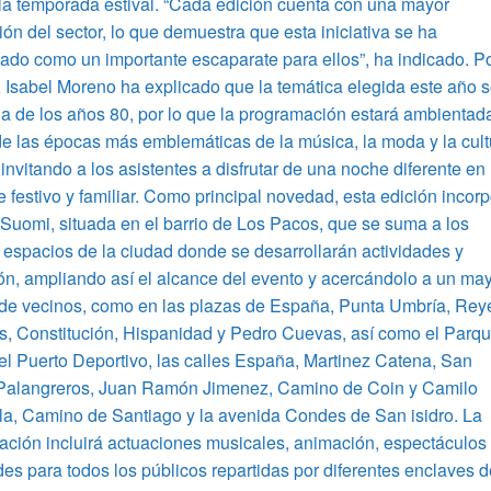
la temporada estival. “Cada edición cuenta con una mayor
ión del sector, lo que demuestra que esta iniciativa se ha
ado como un importante escaparate para ellos”, ha indicado. P
, Isabel Moreno ha explicado que la temática elegida este año 
a de los años 80, por lo que la programación estará ambientad
e las épocas más emblemáticas de la música, la moda y la cult
 invitando a los asistentes a disfrutar de una noche diferente en
 festivo y familiar. Como principal novedad, esta edición incor
 Suomi, situada en el barrio de Los Pacos, que se suma a los
s espacios de la ciudad donde se desarrollarán actividades y
n, ampliando así el alcance del evento y acercándolo a un ma
de vecinos, como en las plazas de España, Punta Umbría, Rey
s, Constitución, Hispanidad y Pedro Cuevas, así como el Parq
 el Puerto Deportivo, las calles España, Martinez Catena, San
 Palangreros, Juan Ramón Jimenez, Camino de Coin y Camilo
la, Camino de Santiago y la avenida Condes de San isidro. La
ción incluirá actuaciones musicales, animación, espectáculos
des para todos los públicos repartidas por diferentes enclaves d