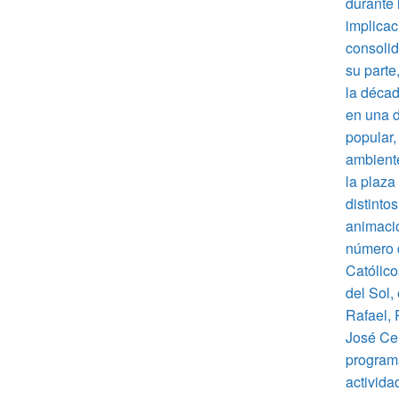
durante 
implicac
consolid
su parte
la décad
en una d
popular,
ambiente
la plaza
distinto
animació
número 
Católico
del Sol,
Rafael,
José Ce
programa
activida