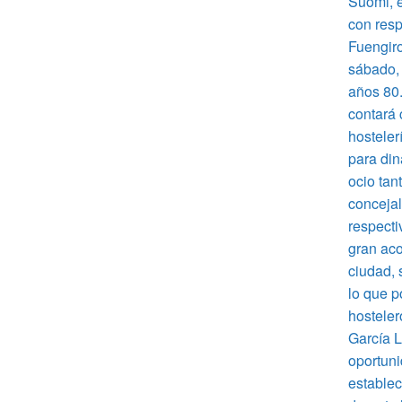
Suomi, e
con resp
Fuengiro
sábado, 
años 80.
contará 
hosteler
para din
ocio tan
concejal
respecti
gran aco
ciudad, 
lo que p
hosteler
García L
oportuni
establec