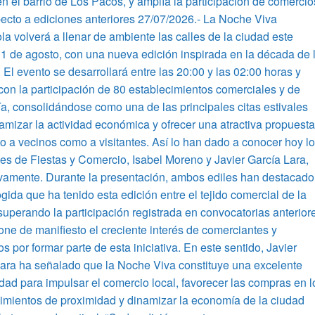
n el barrio de Los Pacos, y amplía la participación de comercio
ecto a ediciones anteriores 27/07/2026.- La Noche Viva
la volverá a llenar de ambiente las calles de la ciudad este
1 de agosto, con una nueva edición inspirada en la década de 
 El evento se desarrollará entre las 20:00 y las 02:00 horas y
con la participación de 80 establecimientos comerciales y de
ía, consolidándose como una de las principales citas estivales
amizar la actividad económica y ofrecer una atractiva propuest
to a vecinos como a visitantes. Así lo han dado a conocer hoy l
es de Fiestas y Comercio, Isabel Moreno y Javier García Lara,
vamente. Durante la presentación, ambos ediles han destacado
gida que ha tenido esta edición entre el tejido comercial de la
superando la participación registrada en convocatorias anterior
one de manifiesto el creciente interés de comerciantes y
os por formar parte de esta iniciativa. En este sentido, Javier
ara ha señalado que la Noche Viva constituye una excelente
dad para impulsar el comercio local, favorecer las compras en l
imientos de proximidad y dinamizar la economía de la ciudad