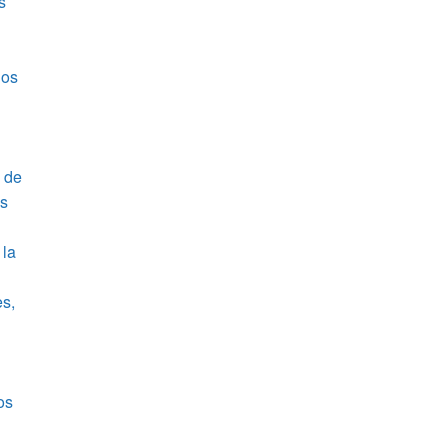
s
los
a de
os
 la
es,
os