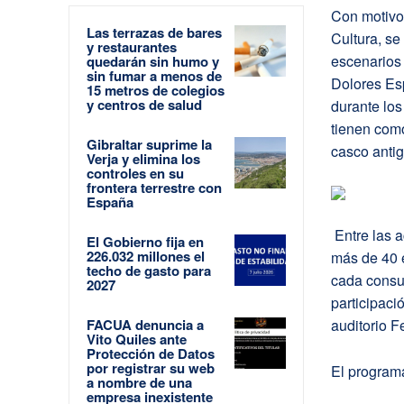
Con motivo 
Las terrazas de bares
Cultura, se
y restaurantes
escenarios 
quedarán sin humo y
sin fumar a menos de
Dolores Esp
15 metros de colegios
y centros de salud
durante los
tienen como
Gibraltar suprime la
casco antig
Verja y elimina los
controles en su
frontera terrestre con
España
Entre las a
El Gobierno fija en
226.032 millones el
más de 40 
techo de gasto para
cada consu
2027
participaci
FACUA denuncia a
auditorio Fe
Vito Quiles ante
Protección de Datos
por registrar su web
El programa
a nombre de una
empresa inexistente