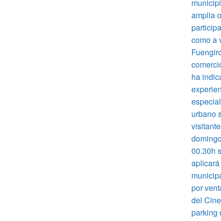
municipi
amplia o
particip
como a v
Fuengiro
comercio
ha indic
experien
especial
urbano s
visitant
domingo 
00.30h s
aplicará
municipa
por vent
del Cine
parking 