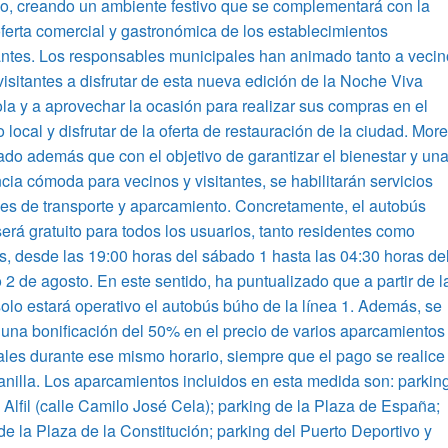
o, creando un ambiente festivo que se complementará con la
ferta comercial y gastronómica de los establecimientos
antes. Los responsables municipales han animado tanto a veci
isitantes a disfrutar de esta nueva edición de la Noche Viva
la y a aprovechar la ocasión para realizar sus compras en el
 local y disfrutar de la oferta de restauración de la ciudad. Mor
ado además que con el objetivo de garantizar el bienestar y un
cia cómoda para vecinos y visitantes, se habilitarán servicios
es de transporte y aparcamiento. Concretamente, el autobús
erá gratuito para todos los usuarios, tanto residentes como
es, desde las 19:00 horas del sábado 1 hasta las 04:30 horas de
2 de agosto. En este sentido, ha puntualizado que a partir de l
olo estará operativo el autobús búho de la línea 1. Además, se
 una bonificación del 50% en el precio de varios aparcamientos
les durante ese mismo horario, siempre que el pago se realice
anilla. Los aparcamientos incluidos en esta medida son: parkin
 Alfil (calle Camilo José Cela); parking de la Plaza de España;
de la Plaza de la Constitución; parking del Puerto Deportivo y