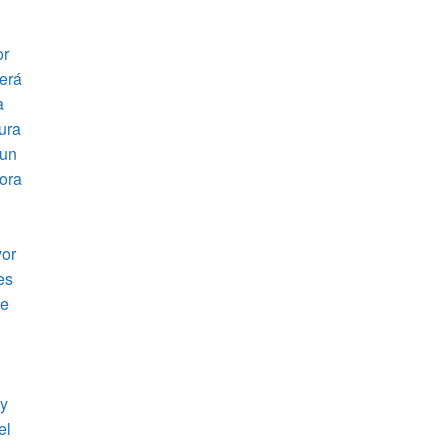
or
será
a
ura
 un
pora
yor
es
ue
 y
el