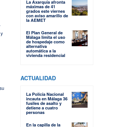
La Axarquía afronta
máximas de 41
grados este viernes
con aviso amarillo de
a
la AEMET
r
El Plan General de
 y
Málaga limita el uso
de hospedaje como
alternativa
automática a la
vivienda residencial
ACTUALIDAD
 su
La Policía Nacional
incauta en Málaga 36
fusiles de asalto y
detiene a cuatro
personas
En la capilla de la