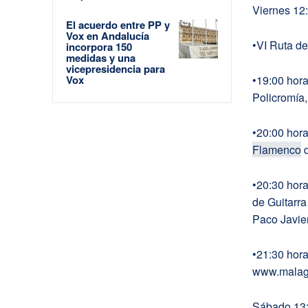
Viernes 12
El acuerdo entre PP y
Vox en Andalucía
•VI Ruta de
incorpora 150
medidas y una
vicepresidencia para
Vox
•19:00 hora
Policromía,
•20:00 hora
Flamenco
d
•20:30 hora
de Guitarra
Paco Javie
•21:30 hora
www.mal
Sábado 13