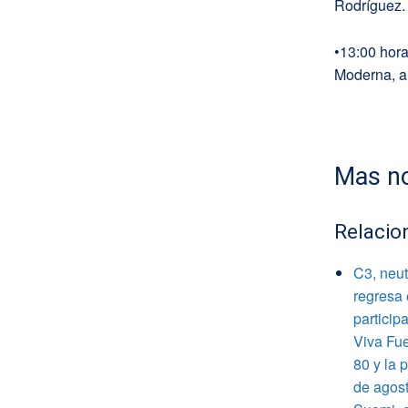
Rodríguez.
•13:00 hora
Moderna, a
Mas no
Relacio
C3, neut
regresa 
particip
Viva Fue
80 y la 
de agost