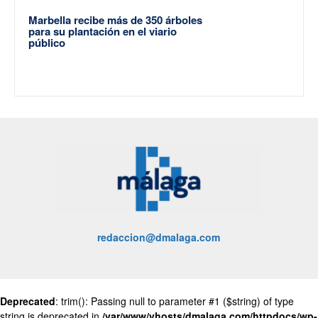
Marbella recibe más de 350 árboles
para su plantación en el viario
público
redaccion@dmalaga.com
Deprecated
: trim(): Passing null to parameter #1 ($string) of type
string is deprecated in
/var/www/vhosts/dmalaga.com/httpdocs/wp-