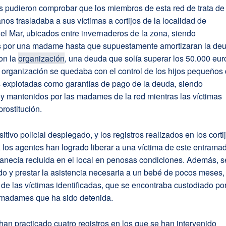
s pudieron comprobar que los miembros de esta red de trata de
os trasladaba a sus víctimas a cortijos de la localidad de
l Mar, ubicados entre invernaderos de la zona, siendo
s por una madame hasta que supuestamente amortizaran la de
on la
organización
, una deuda que solía superar los 50.000 eur
 organización se quedaba con el control de los hijos pequeños
s explotadas como garantías de pago de la deuda, siendo
 y mantenidos por las madames de la red mientras las víctimas
prostitución.
itivo policial desplegado, y los registros realizados en los corti
, los agentes han logrado liberar a una víctima de este entrama
anecía recluida en el local en penosas condiciones. Además, s
do y prestar la asistencia necesaria a un bebé de pocos meses,
 de las víctimas identificadas, que se encontraba custodiado po
 madames que ha sido detenida.
 han practicado cuatro registros en los que se han intervenido