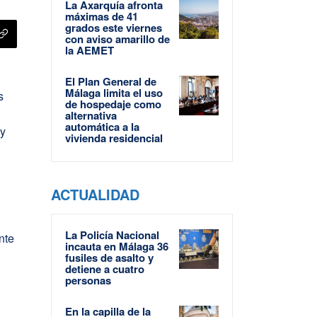
La Axarquía afronta
máximas de 41
grados este viernes
con aviso amarillo de
la AEMET
El Plan General de
Málaga limita el uso
s
de hospedaje como
alternativa
automática a la
 y
vivienda residencial
ACTUALIDAD
La Policía Nacional
nte
incauta en Málaga 36
fusiles de asalto y
detiene a cuatro
personas
En la capilla de la