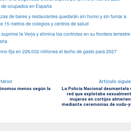
s de ocupados en España
azas de bares y restaurantes quedarán sin humo y sin fumar a
 15 metros de colegios y centros de salud
r suprime la Verja y elimina los controles en su frontera terrestre
aña
rno fija en 226.032 millones el techo de gasto para 2027
terior
Artículo sigui
tónomos menos según la
La Policía Nacional desmantela
red que explotaba sexualmen
mujeres en cortijos almerie
mediante ceremonias de vudu-y