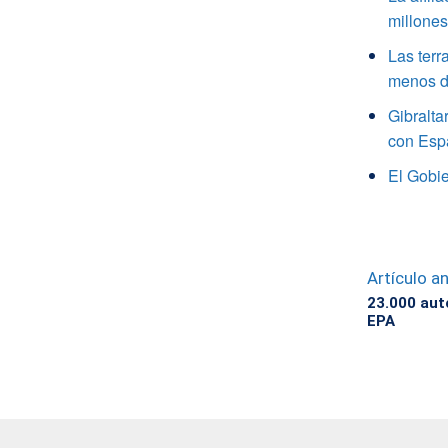
millone
Las terr
menos de
Gibralta
con Esp
El Gobie
Artículo an
23.000 au
EPA