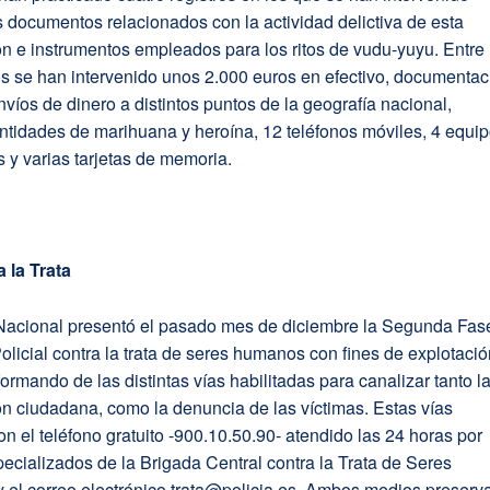
documentos relacionados con la actividad delictiva de esta
n e instrumentos empleados para los ritos de vudu-yuyu. Entre
os se han intervenido unos 2.000 euros en efectivo, documentac
envíos de dinero a distintos puntos de la geografía nacional,
antidades de marihuana y heroína, 12 teléfonos móviles, 4 equi
s y varias tarjetas de memoria.
 la Trata
 Nacional presentó el pasado mes de diciembre la Segunda Fas
olicial contra la trata de seres humanos con fines de explotaci
formando de las distintas vías habilitadas para canalizar tanto l
n ciudadana, como la denuncia de las víctimas. Estas vías
on el teléfono gratuito -900.10.50.90- atendido las 24 horas por
pecializados de la Brigada Central contra la Trata de Seres
 el correo electrónico trata@policia.es. Ambos medios preserv