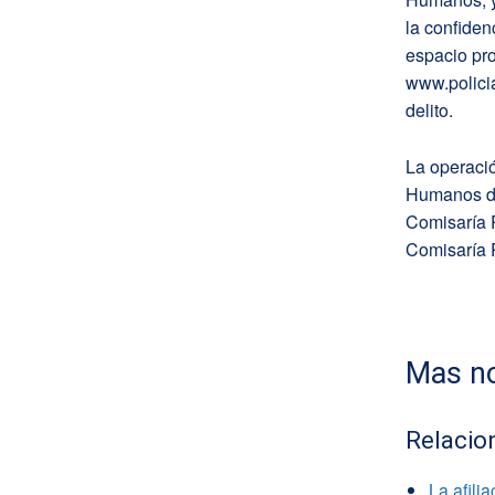
la confiden
espacio pro
www.policia
delito.
La operació
Humanos de
Comisaría 
Comisaría P
Mas no
Relacio
La afili