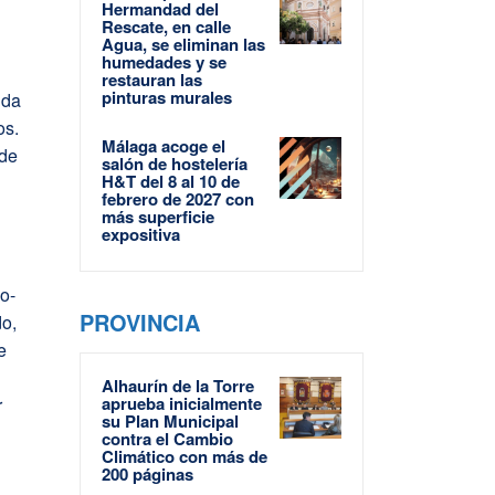
Hermandad del
Rescate, en calle
Agua, se eliminan las
humedades y se
restauran las
pinturas murales
uda
os.
Málaga acoge el
 de
salón de hostelería
H&T del 8 al 10 de
febrero de 2027 con
más superficie
expositiva
jo-
PROVINCIA
do,
e
Alhaurín de la Torre
aprueba inicialmente
r
su Plan Municipal
contra el Cambio
Climático con más de
200 páginas