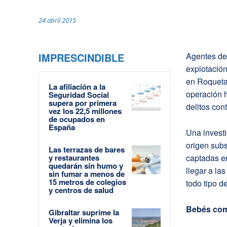
24 abril 2015
IMPRESCINDIBLE
Agentes de
explotación
en Roqueta
La afiliación a la
operación 
Seguridad Social
supera por primera
delitos con
vez los 22,5 millones
de ocupados en
España
Una investi
origen sub
Las terrazas de bares
y restaurantes
captadas e
quedarán sin humo y
llegar a la
sin fumar a menos de
15 metros de colegios
todo tipo d
y centros de salud
Bebés com
Gibraltar suprime la
Verja y elimina los