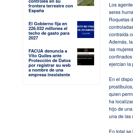
controles en su
Los agente
frontera terrestre con
España
seres human
Roquetas de
El Gobierno fija en
controlada
226.032 millones el
techo de gasto para
contraída c
2027
Además, la
las mujere
FACUA denuncia a
Vito Quiles ante
confinados
Protección de Datos
ejercían la 
por registrar su web
a nombre de una
empresa inexistente
En el dispos
prostíbulos
quien perm
ha localiza
hijo de una
una de las
En total se