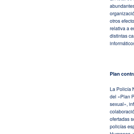
abundantes 
organizació
otros efect
relativa a 
distintas c
informático
Plan contra
La Policía
del «Plan P
sexual», in
colaboració
ofertadas s
policías es
Humanos, y