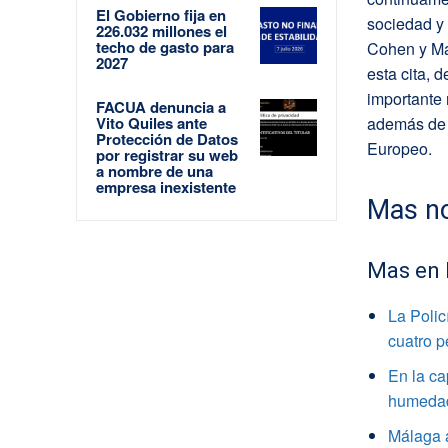
El Gobierno fija en
sociedad y 
226.032 millones el
techo de gasto para
Cohen y Ma
2027
esta cita,
importante 
FACUA denuncia a
Vito Quiles ante
además de 
Protección de Datos
Europeo.
por registrar su web
a nombre de una
empresa inexistente
Mas no
Mas en
La Polic
cuatro 
En la ca
humedade
Málaga a