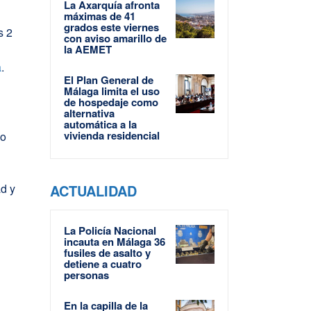
La Axarquía afronta
máximas de 41
grados este viernes
s 2
con aviso amarillo de
la AEMET
a
.
El Plan General de
Málaga limita el uso
de hospedaje como
alternativa
l
automática a la
vivienda residencial
jo
o
ad y
ACTUALIDAD
La Policía Nacional
incauta en Málaga 36
fusiles de asalto y
detiene a cuatro
personas
En la capilla de la