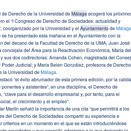
d de Derecho de la Universidad de
Málaga
acogerá los próximo
ero el “I Congreso de Derecho de Sociedades: actualidad y
, coorganizado por la Universidad y el
Ayuntamiento
de
Málag
o se ha presentado esta mañana en el Ayuntamiento con la
ión del decano de la Facultad de Derecho de la UMA, Juan José
a concejala del Área para la Reactivación Económica, María de
; y sus dos codirectoras: Amanda Cohen, magistrada del Conse
l Poder Judicial; y María Belén González, profesora de Derech
e la Universidad de
Málaga
.
stacó “el éxito abrumador de esta primera edición, por la calid
 ponentes y asistentes”, en una disciplina, el Derecho de
 “clave para el desarrollo empresarial y, por tanto, para el
social, el crecimiento y el empleo”.
ar Martín señaló la importancia de una cita “que permitirá a los
les del Derecho de Sociedades compartir su experiencia e
r criterios en un momento en el que se están introduciéndose
nte novedades y que necesita adaptarse a lo que demanda la