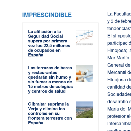
IMPRESCINDIBLE
La Faculta
y 3 de febr
tendencias”
La afiliación a la
El simposi
Seguridad Social
supera por primera
participac
vez los 22,5 millones
de ocupados en
Hinojosa; l
España
Mar Martín
General de
Las terrazas de bares
Mercantil d
y restaurantes
quedarán sin humo y
Hinojosa de
sin fumar a menos de
15 metros de colegios
cantidad de
y centros de salud
Sociedades,
desarrollo 
Gibraltar suprime la
Verja y elimina los
María del M
controles en su
profesiona
frontera terrestre con
España
intercambia
continuame