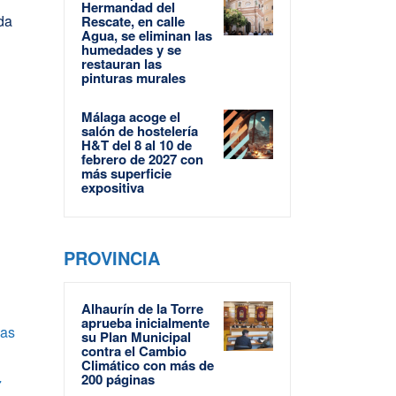
Hermandad del
da
Rescate, en calle
Agua, se eliminan las
humedades y se
restauran las
pinturas murales
Málaga acoge el
salón de hostelería
H&T del 8 al 10 de
febrero de 2027 con
más superficie
expositiva
PROVINCIA
Alhaurín de la Torre
aprueba inicialmente
las
su Plan Municipal
contra el Cambio
Climático con más de
200 páginas
7