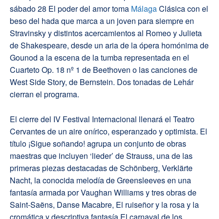
sábado 28 El poder del amor toma
Málaga
Clásica con el
beso del hada que marca a un joven para siempre en
Stravinsky y distintos acercamientos al Romeo y Julieta
de Shakespeare, desde un aria de la ópera homónima de
Gounod a la escena de la tumba representada en el
Cuarteto Op. 18 nº 1 de Beethoven o las canciones de
West Side Story, de Bernstein. Dos tonadas de Lehár
cierran el programa.
El cierre del IV Festival Internacional llenará el Teatro
Cervantes de un aire onírico, esperanzado y optimista. El
título ¡Sigue soñando! agrupa un conjunto de obras
maestras que incluyen ‘lieder’ de Strauss, una de las
primeras piezas destacadas de Schönberg, Verklärte
Nacht, la conocida melodía de Greensleeves en una
fantasía armada por Vaughan Williams y tres obras de
Saint-Saëns, Danse Macabre, El ruiseñor y la rosa y la
cromática y descriptiva fantasía El carnaval de los