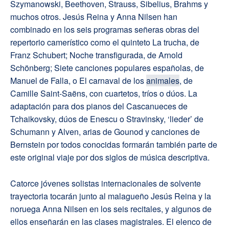
Szymanowski, Beethoven, Strauss, Sibelius, Brahms y
muchos otros. Jesús Reina y Anna Nilsen han
combinado en los seis programas señeras obras del
repertorio camerístico como el quinteto La trucha, de
Franz Schubert; Noche transfigurada, de Arnold
Schönberg; Siete canciones populares españolas, de
Manuel de Falla, o El carnaval de los
animales
, de
Camille Saint-Saëns, con cuartetos, tríos o dúos. La
adaptación para dos pianos del Cascanueces de
Tchaikovsky, dúos de Enescu o Stravinsky, ‘lieder’ de
Schumann y Alven, arias de Gounod y canciones de
Bernstein por todos conocidas formarán también parte de
este original viaje por dos siglos de música descriptiva.
Catorce jóvenes solistas internacionales de solvente
trayectoria tocarán junto al malagueño Jesús Reina y la
noruega Anna Nilsen en los seis recitales, y algunos de
ellos enseñarán en las clases magistrales. El elenco de