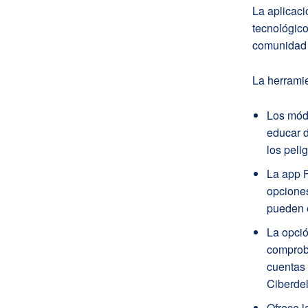
La aplicaci
tecnológic
comunidad 
La herramie
Los módu
educar d
los peli
La app F
opciones
pueden e
La opció
comproba
cuentas 
Ciberdel
Ofrece l