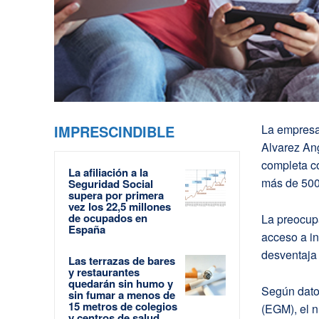
IMPRESCINDIBLE
La empresa 
Alvarez An
completa co
La afiliación a la
más de 500
Seguridad Social
supera por primera
vez los 22,5 millones
de ocupados en
La preocup
España
acceso a in
desventaja 
Las terrazas de bares
y restaurantes
quedarán sin humo y
Según dato
sin fumar a menos de
15 metros de colegios
(EGM), el 
y centros de salud