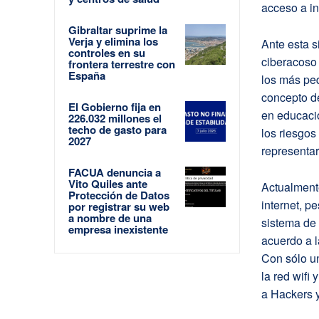
acceso a i
Gibraltar suprime la
Verja y elimina los
Ante esta s
controles en su
ciberacoso 
frontera terrestre con
España
los más peq
concepto d
El Gobierno fija en
en educació
226.032 millones el
techo de gasto para
los riesgo
2027
representar
FACUA denuncia a
Vito Quiles ante
Actualmen
Protección de Datos
internet, p
por registrar su web
a nombre de una
sistema de
empresa inexistente
acuerdo a l
Con sólo un
la red wifi 
a Hackers y