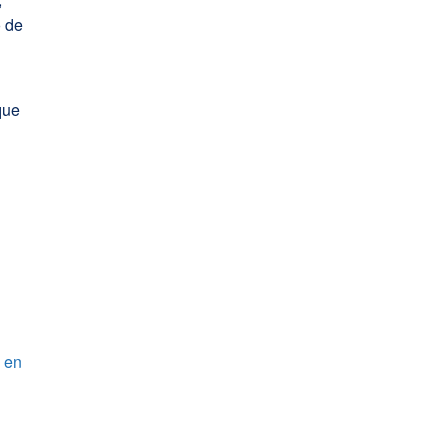
o de
que
n en