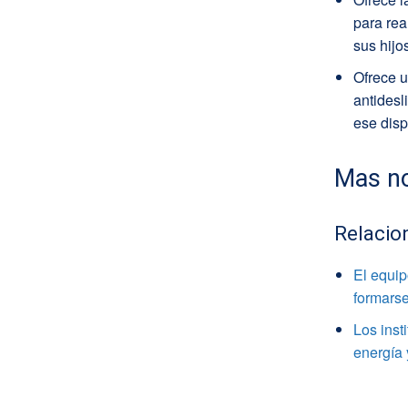
para rea
sus hijo
Ofrece u
antidesl
ese disp
Mas no
Relacio
El equi
formarse
Los inst
energía