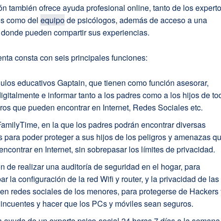
ón también ofrece ayuda profesional online, tanto de los expert
os como del
equipo
de psicólogos, además de acceso a una
donde pueden compartir sus experiencias.
nta consta con seis principales funciones:
los educativos Gaptain, que tienen como función asesorar,
igitalmente e informar tanto a los padres como a los hijos de t
gros que pueden encontrar en Internet, Redes Sociales etc.
amilyTime, en la que los padres podrán encontrar diversas
 para poder proteger a sus hijos de los peligros y amenazas q
ncontrar en Internet, sin sobrepasar los límites de privacidad.
n de realizar una auditoría de seguridad en el hogar, para
r la configuración de la red Wifi y router, y la privacidad de las
en redes sociales de los menores, para protegerse de Hackers 
incuentes y hacer que los PCs y móviles sean seguros.
a ayuda de un experto psico-social 24 horas 7 días a la semana