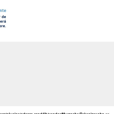
ente
r de
cerá
bre.
nt/plugins/adapta-rgpd/lib/vendor/Mustache/Tokenizer.php
on