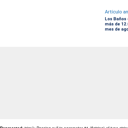
Artículo an
Los Baños 
más de 12.
mes de ag
Deprecated
: trim(): Passing null to parameter #1 ($string) of type stri