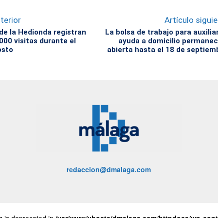
terior
Artículo sigui
de la Hedionda registran
La bolsa de trabajo para auxilia
000 visitas durante el
ayuda a domicilio permane
osto
abierta hasta el 18 de septiem
redaccion@dmalaga.com
ng is deprecated in
/var/www/vhosts/dmalaga.com/httpdocs/wp-conte