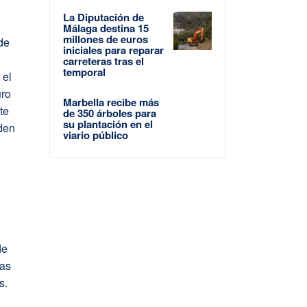
La Diputación de
Málaga destina 15
millones de euros
 de
iniciales para reparar
a
carreteras tras el
temporal
 el
uro
Marbella recibe más
te
de 350 árboles para
su plantación en el
eden
viario público
l
de
tas
s.