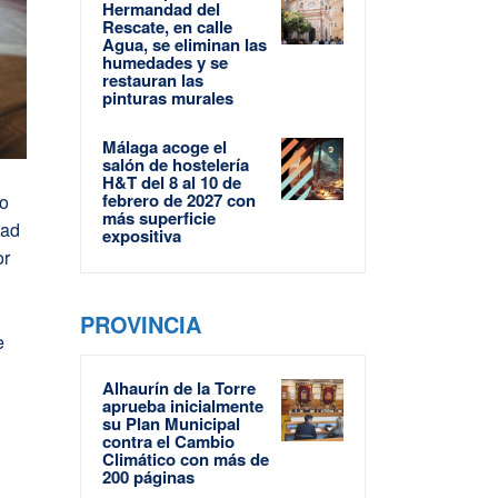
Hermandad del
Rescate, en calle
Agua, se eliminan las
humedades y se
restauran las
pinturas murales
Málaga acoge el
salón de hostelería
H&T del 8 al 10 de
febrero de 2027 con
to
más superficie
dad
expositiva
or
PROVINCIA
e
Alhaurín de la Torre
aprueba inicialmente
su Plan Municipal
contra el Cambio
Climático con más de
200 páginas