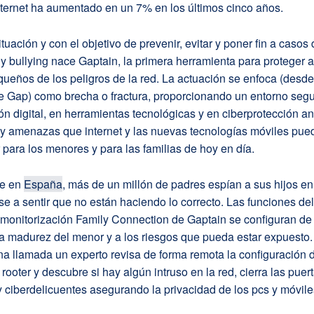
nternet ha aumentado en un 7% en los últimos cinco años.
ituación y con el objetivo de prevenir, evitar y poner fin a casos
y bullying nace Gaptain, la primera herramienta para proteger 
ueños de los peligros de la red. La actuación se enfoca (desde
e Gap) como brecha o fractura, proporcionando un entorno seg
n digital, en herramientas tecnológicas y en ciberprotección an
s y amenazas que internet y las nuevas tecnologías móviles pu
 para los menores y para las familias de hoy en día.
te en
España
, más de un millón de padres espían a sus hijos en
ese a sentir que no están haciendo lo correcto. Las funciones de
 monitorización Family Connection de Gaptain se configuran de
a madurez del menor y a los riesgos que pueda estar expuesto.
a llamada un experto revisa de forma remota la configuración 
y rooter y descubre si hay algún intruso en la red, cierra las puer
 ciberdelicuentes asegurando la privacidad de los pcs y móvile