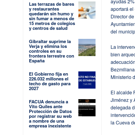
ayudas 2% 
Las terrazas de bares
y restaurantes
aportará el
quedarán sin humo y
Director de
sin fumar a menos de
15 metros de colegios
Ayuntamient
y centros de salud
del municip
Gibraltar suprime la
Verja y elimina los
La interven
controles en su
bien arqueo
frontera terrestre con
España
adecuación 
Bezmiliana 
El Gobierno fija en
Ministerio 
226.032 millones el
techo de gasto para
2027
El alcalde
Jiménez y A
FACUA denuncia a
Vito Quiles ante
delegada d
Protección de Datos
intervenció
por registrar su web
a nombre de una
la Cueva de
empresa inexistente