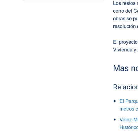
Los restos 
cerro del C
obras se pu
resolución 
El proyecto
Vivienda y
Mas no
Relacio
El Parqu
metros c
Vélez-Má
Históric