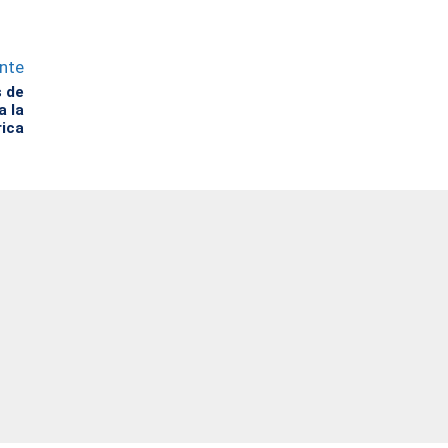
ente
 de
a la
rica