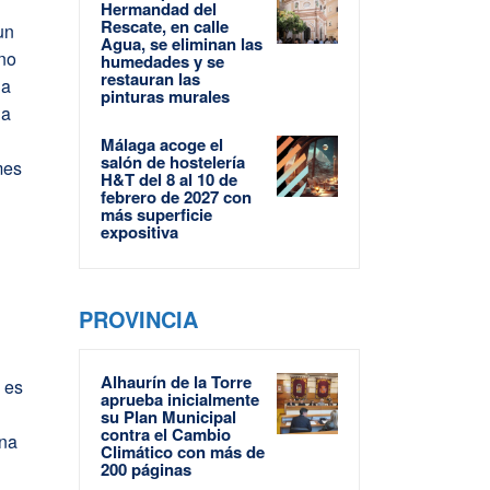
Hermandad del
Rescate, en calle
un
Agua, se eliminan las
ino
humedades y se
restauran las
 a
pinturas murales
na
Málaga acoge el
salón de hostelería
mes
H&T del 8 al 10 de
febrero de 2027 con
más superficie
expositiva
PROVINCIA
Alhaurín de la Torre
 es
aprueba inicialmente
su Plan Municipal
contra el Cambio
una
Climático con más de
200 páginas