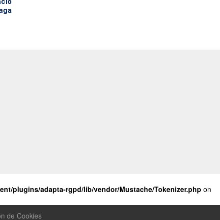
acio
aga
nt/plugins/adapta-rgpd/lib/vendor/Mustache/Tokenizer.php
on
ón de Cookies