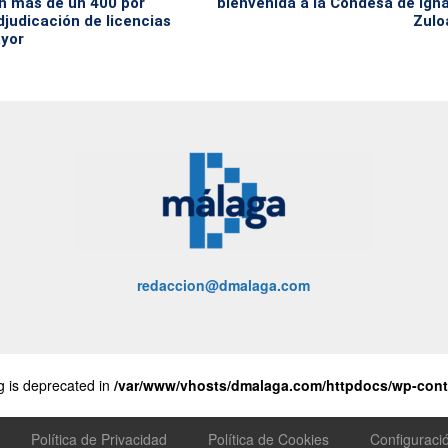
n más de un 400 por
bienvenida a la Condesa de Ign
djudicación de licencias
Zulo
ayor
redaccion@dmalaga.com
ng is deprecated in
/var/www/vhosts/dmalaga.com/httpdocs/wp-conte
Política de Privacidad
Política de Cookies
Configuraci