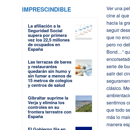
IMPRESCINDIBLE
Ver una pel
cine al qu
hacia la gr
La afiliación a la
seguir des
Seguridad Social
supera por primera
que no encu
vez los 22,5 millones
de ocupados en
pero no de
España
Bond…” que
encorsetad
Las terrazas de bares
serie de bu
y restaurantes
quedarán sin humo y
salir del 
sin fumar a menos de
15 metros de colegios
segurament
y centros de salud
clásico. Me
ambientació
Gibraltar suprime la
Verja y elimina los
sentirnos c
controles en su
que todo s
frontera terrestre con
España
más lo mal
manera esp
El Gobierno fija en