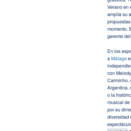
Verano en e
amplía su a
propuestas 
momento. En
gerente del
En los esp
a
Málaga
e
independie
con Melody
Carminho, 
Argentina, 
o la histór
musical de 
por su dim
diversidad 
espectáculo