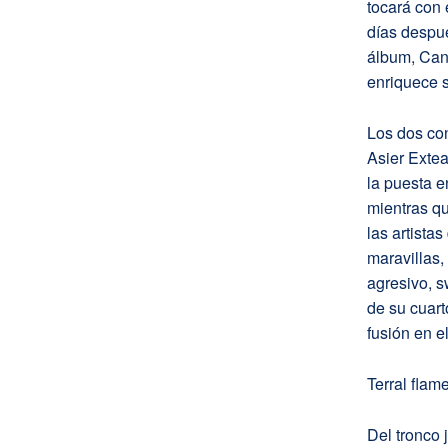
tocará con 
días despu
álbum, Cant
enriquece 
Los dos con
Asier Extea
la puesta e
mientras qu
las artista
maravillas,
agresivo, s
de su cuart
fusión en e
Terral flam
Del tronco 