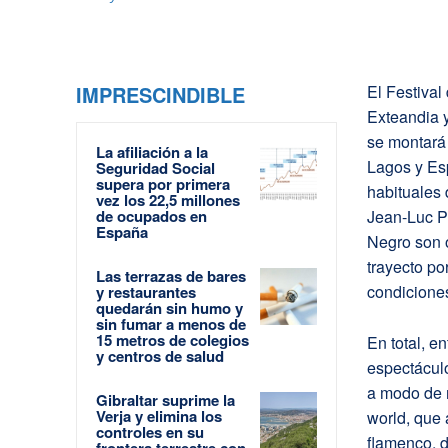
IMPRESCINDIBLE
El Festival
Exteandia y
se montará 
La afiliación a la
Lagos y Es
Seguridad Social
supera por primera
habituales 
vez los 22,5 millones
de ocupados en
Jean-Luc P
España
Negro son 
trayecto po
Las terrazas de bares
condicione
y restaurantes
quedarán sin humo y
sin fumar a menos de
15 metros de colegios
En total, e
y centros de salud
espectáculo
a modo de m
Gibraltar suprime la
Verja y elimina los
world, que 
controles en su
flamenco, 
frontera terrestre con