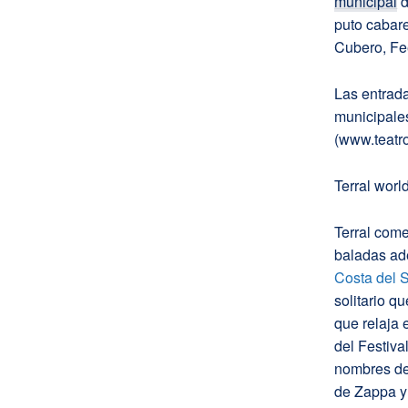
municipal
d
puto cabare
Cubero, Fe
Las entrada
municipales
(www.teatr
Terral worl
Terral come
baladas ad
Costa del 
solitario q
que relaja 
del Festiva
nombres del
de Zappa y