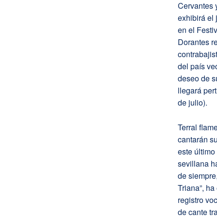
Cervantes y
exhibirá el
en el Festi
Dorantes re
contrabajis
del país ve
deseo de su
llegará per
de julio).
Terral flam
cantarán s
este último
sevillana h
de siempre,
Triana”, h
registro vo
de cante tr