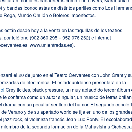
esfilarán montajes cabareteros como The Lovers, Marabunta o
t y bandas iconoclastas de distintos perfiles como Los Herman
e Rega, Mundo Chillón o Boleros Imperfectos.
s están desde hoy a la venta en las taquillas de los teatros
, por teléfono (902 360 295 – 952 076 262) e Internet
ocervantes.es, www.unientradas.es).
d
nzará el 20 de junio en el Teatro Cervantes con John Grant y s
erezadas de electrónica. El estadounidense presentará en la
Sol
Grey tickles, black pressure, un muy aplaudido tercer álbum
ue le confirma como un autor singular, un músico de letras brillan
el drama con un peculiar sentido del humor. El segundo concier
l de Verano y de su apartado world se fija en uno de los grande
 jazz-rock, el violinista francés Jean-Luc Ponty. El excolabora
 miembro de la segunda formación de la Mahavishnu Orchestra