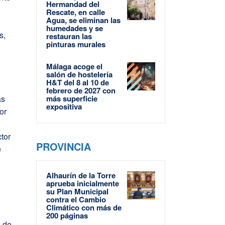
Hermandad del
Rescate, en calle
Agua, se eliminan las
humedades y se
s,
restauran las
pinturas murales
Málaga acoge el
salón de hostelería
H&T del 8 al 10 de
febrero de 2027 con
as
más superficie
expositiva
or
l
ctor
PROVINCIA
e
Alhaurín de la Torre
aprueba inicialmente
su Plan Municipal
contra el Cambio
Climático con más de
200 páginas
l de