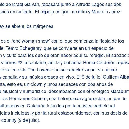
e de Israel Galván, repasará junto a Alfredo Lagos sus dos
scos en solitario, El espejo en que me miro y Made in Jerez.
ay se abre a los márgenes
es el ‘one woman show’ con el que comienza la fiesta de los
el Teatro Echegaray, que se convierte en un espacio de
n y culto para los que quieran hacer aquí su refugio. El sábado 
el viernes 22 la cantante, actriz y bailarina Roma Calderón repas
orosa en este The Lovers que se caracteriza por su humor
 y canalla y su música creada en vivo. El 3 de julio, Guillem Alb
ta, esto es, un clown y unos secuaces con dos años de
 musical y humorístico, desembarcan con el enérgico Marabun
 Los Hermanos Cubero, otra heterodoxa agrupación, un par de
afincados en Cataluña influidos por la música tradicional
 jotas incluidas, y por la rural estadounidense, con sus dosis de
country (9 de julio).