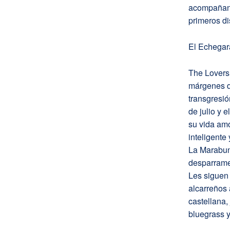
acompañant
primeros di
El Echegar
The Lovers 
márgenes d
transgresió
de julio y 
su vida am
inteligente
La Marabun
desparrame
Les siguen
alcarreños 
castellana,
bluegrass y 