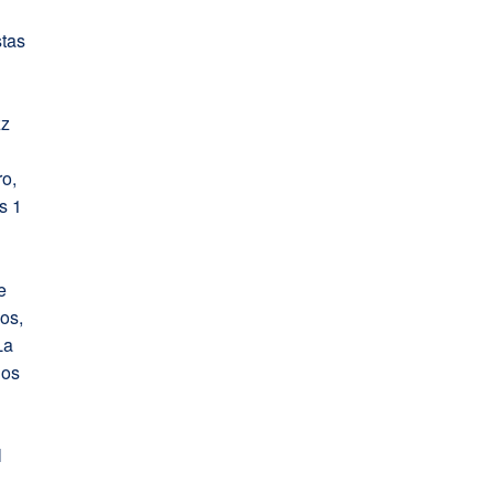
stas
zz
o
ro,
s 1
e
os,
La
los
e
l