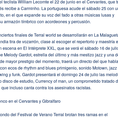
el teclista William Lecomte el 22 de junio en el Cervantes, que t
és recibe a Carminho. La portuguesa acude el sábado 25 con u
o, en el que expande su voz del fado a otras músicas lusas y
su armazón tímbrico con acordeones y percusión.
ciertos finales de Terral world se desarrollarán en La Malaguet
ndia tira de vozarrón, clase al escoger el repertorio y maestría 
n escena en El Intérprete XXL, que se verá el sábado 16 de juli
e Melody Gardot, estrella del último y más mestizo jazz y una 
s de mayor prestigio del momento, traerá un directo del que habl
 con ecos de rhythm and blues primigenio, sonido Motown, jazz
wing y funk. Gardot presentará el domingo 24 de julio las melod
o disco de estudio, Currency of man, un comprometido tratado 
l que incluso canta contra los asesinatos racistas.
enco en el Cervantes y Gibralfaro
jondo del Festival de Verano Terral brotan tres ramas en el