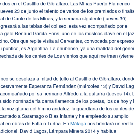
 dos en el Castillo de Gibralfaro. Las Minas Puerto Flamenco
 jueves 23 de junio el talento de varios de los premiados o finali
val de Cante de las Minas, y la semana siguiente (jueves 30)
gresará a las tablas del coliseo, esta vez acompañado por el
ta galo Renaud Garcia-Fons, uno de los músicos clave en el ja
cino. Otra que repite visita al Cervantes, convocada por expres
 público, es Argentina. La onubense, ya una realidad del géne
trechada de los cantes de Los vientos que aquí me traen (vierne
enco se desplaza a mitad de julio al Castillo de Gibralfaro, dond
ucesivamente Esperanza Fernández (miércoles 13) y David Lag
 acompañado por su hermano Alfredo a la guitarra (jueves 14). 
a sido nominada “la dama flamenca de los poetas, los de hoy y 
 la voz gitana del himno andaluz, la guardiana de los cantes d
a cantado a Saramago o Blas Infante y ha empleado su amplio
cal en obras de Falla o Turina. En
Málaga
nos brindará un recita
adicional. David Lagos, Lámpara Minera 2014 y habitual