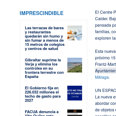
IMPRESCINDIBLE
El Centre
Calder. Bajo
pensada pa
Las terrazas de bares
familias, c
y restaurantes
quedarán sin humo y
exploren la
sin fumar a menos de
15 metros de colegios
y centros de salud
Esta nueva 
próximo 15
Gibraltar suprime la
Verja y elimina los
Frantz-Mart
controles en su
Ayuntamie
frontera terrestre con
España
Málaga
.
El Gobierno fija en
UN ESPAC
226.032 millones el
techo de gasto para
La nueva ex
2027
abordar con
de objetos 
FACUA denuncia a
Vito Quiles ante