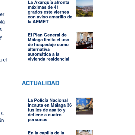
La Axarquía afronta
máximas de 41
grados este viernes
er
con aviso amarillo de
stá
la AEMET
s
El Plan General de
 y
Málaga limita el uso
de hospedaje como
alternativa
automática a la
vivienda residencial
a el
ACTUALIDAD
u
La Policía Nacional
incauta en Málaga 36
fusiles de asalto y
 a
detiene a cuatro
personas
ón
En la capilla de la