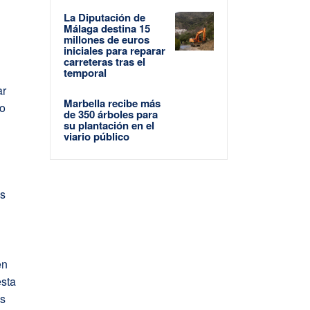
La Diputación de
Málaga destina 15
millones de euros
iniciales para reparar
carreteras tras el
temporal
ar
Marbella recibe más
no
de 350 árboles para
su plantación en el
viario público
os
en
esta
as