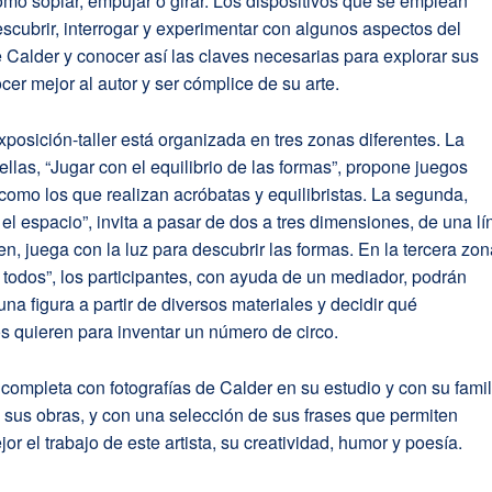
omo soplar, empujar o girar. Los dispositivos que se emplean
scubrir, interrogar y experimentar con algunos aspectos del
 Calder y conocer así las claves necesarias para explorar sus
cer mejor al autor y ser cómplice de su arte.
posición-taller está organizada en tres zonas diferentes. La
ellas, “Jugar con el equilibrio de las formas”, propone juegos
como los que realizan acróbatas y equilibristas. La segunda,
 el espacio”, invita a pasar de dos a tres dimensiones, de una l
n, juega con la luz para descubrir las formas. En la tercera zon
a todos”, los participantes, con ayuda de un mediador, podrán
una figura a partir de diversos materiales y decidir qué
s quieren para inventar un número de circo.
completa con fotografías de Calder en su estudio y con su famil
sus obras, y con una selección de sus frases que permiten
or el trabajo de este artista, su creatividad, humor y poesía.