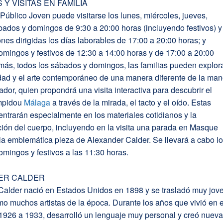
Y VISITAS EN FAMILIA
Público Joven puede visitarse los lunes, miércoles, jueves,
bados y domingos de 9:30 a 20:00 horas (incluyendo festivos) y
nes dirigidas los días laborables de 17:00 a 20:00 horas; y
mingos y festivos de 12:30 a 14:00 horas y de 17:00 a 20:00
más, todos los sábados y domingos, las familias pueden explor
dad y el arte contemporáneo de una manera diferente de la ma
dor, quien propondrá una visita interactiva para descubrir el
mpidou
Málaga
a través de la mirada, el tacto y el oído. Estas
centrarán especialmente en los materiales cotidianos y la
ión del cuerpo, incluyendo en la visita una parada en Masque
la emblemática pieza de Alexander Calder. Se llevará a cabo l
mingos y festivos a las 11:30 horas.
ER CALDER
Calder nació en Estados Unidos en 1898 y se trasladó muy jov
mo muchos artistas de la época. Durante los años que vivió en 
 1926 a 1933, desarrolló un lenguaje muy personal y creó nuev