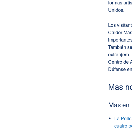
formas artí
Unidos.
Los visita
Calder Másc
importantes
También se
extranjero
Centro de 
Défense en 
Mas no
Mas en
La Polic
cuatro 