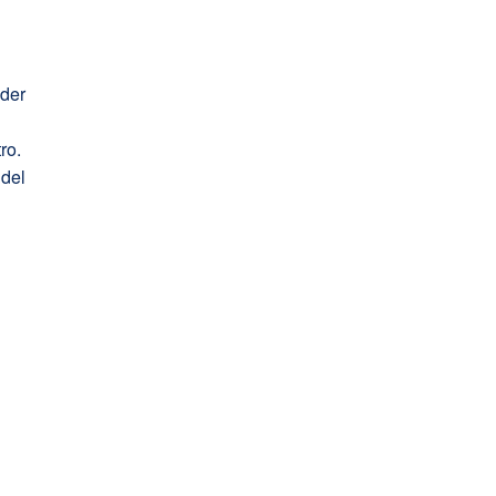
nder
ro.
 del