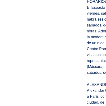
HORARIOS 
El Espacio 
viernes, sá
habrá sesio
sábados, do
horas. Ade
la moderni
de un media
Centre Po
visitas se 
representac
(Máscara), 
sábados, do
ALEXAND
Alexander 
a París, co
ciudad, de