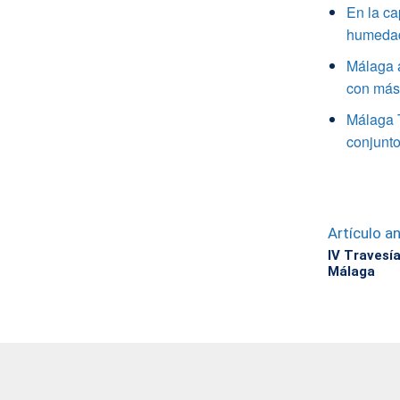
En la ca
humedade
Málaga a
con más 
Málaga 
conjunto
Artículo an
IV Travesí
Málaga