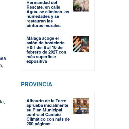
Hermandad del
Rescate, en calle
Agua, se eliminan las
humedades y se
restauran las
pinturas murales
Málaga acoge el
salón de hostelería
H&T del 8 al 10 de
febrero de 2027 con
más superficie
ínea
expositiva
a,
PROVINCIA
Alhaurín de la Torre
ia,
aprueba inicialmente
su Plan Municipal
contra el Cambio
Climático con más de
200 páginas