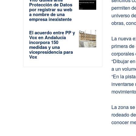
sencillos c
Protección de Datos
permiten de
por registrar su web
a nombre de una
universo de
empresa inexistente
obras, cono
El acuerdo entre PP y
Vox en Andalucía
La nueva ex
incorpora 150
primera de 
medidas y una
vicepresidencia para
corporales 
Vox
“Dibujar en
a un volume
“En la pist
inventarse 
movimiento
La zona se 
rodeado de 
conocer mej