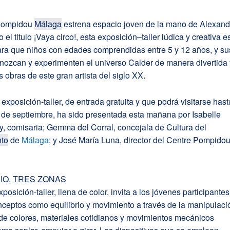
 Pompidou
Málaga
estrena espacio joven de la mano de Alexand
 el titulo ¡Vaya circo!, esta exposición–taller lúdica y creativa e
ra que niños con edades comprendidas entre 5 y 12 años, y su
onozcan y experimenten el universo Calder de manera divertida
s obras de este gran artista del siglo XX.
exposición-taller, de entrada gratuita y que podrá visitarse hast
 de septiembre, ha sido presentada esta mañana por Isabelle
y, comisaria; Gemma del Corral, concejala de Cultura del
nto
de
Málaga
; y José María Luna, director del Centre Pompido
IO, TRES ZONAS
posición-taller, llena de color, invita a los jóvenes participantes
ceptos como equilibrio y movimiento a través de la manipulaci
de colores, materiales cotidianos y movimientos mecánicos