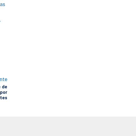
las
7
ente
e de
 por
ntes