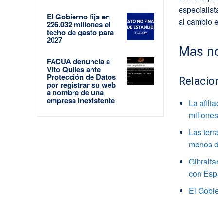
especialist
El Gobierno fija en
al cambio e
226.032 millones el
techo de gasto para
2027
Mas no
FACUA denuncia a
Vito Quiles ante
Protección de Datos
Relacio
por registrar su web
a nombre de una
empresa inexistente
La afili
millone
Las terr
menos de
Gibralta
con Esp
El Gobie