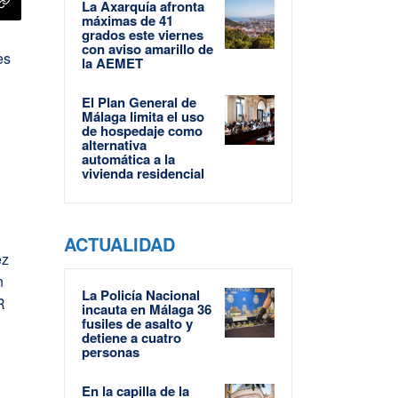
La Axarquía afronta
máximas de 41
grados este viernes
con aviso amarillo de
es
la AEMET
El Plan General de
Málaga limita el uso
de hospedaje como
alternativa
automática a la
vivienda residencial
ACTUALIDAD
ez
n
La Policía Nacional
R
incauta en Málaga 36
fusiles de asalto y
o
detiene a cuatro
personas
En la capilla de la