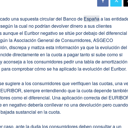
icado una supuesta circular del Banco de
España
a las entidad
 según la cual no podrían devolver dinero a sus clientes
 aunque el Euribor negativo se sitúe por debajo del diferencial
egún la Asociación General de Consumidores, ASGECO
ón, discrepa y matiza esta información ya que la evolución del
cide directamente en la cuota a pagar tanto si sube como si
y aconseja a los consumidores pedir una tabla de amortización
 para comprobar cómo se ha aplicado la evolución del Euribor.
e sugiere a los consumidores que verifiquen las cuotas, una v
l EURIBOR, siempre entendiendo que la cuota depende tambié
ctores como el diferencial. Una aplicación correcta del EURIBO
e en negativo debería conllevar no una devolución pero cuand
bajada sustancial en la cuota.
r caso, ante la duda los consumidores deben consultar a un