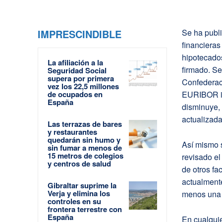
IMPRESCINDIBLE
Se ha publ
financieras
hipotecados
La afiliación a la
firmado. S
Seguridad Social
supera por primera
Confederaci
vez los 22,5 millones
de ocupados en
EURIBOR in
España
disminuye, 
actualizada
Las terrazas de bares
y restaurantes
quedarán sin humo y
Así mismo s
sin fumar a menos de
15 metros de colegios
revisado e
y centros de salud
de otros fa
actualment
Gibraltar suprime la
Verja y elimina los
menos una 
controles en su
frontera terrestre con
España
En cualquie