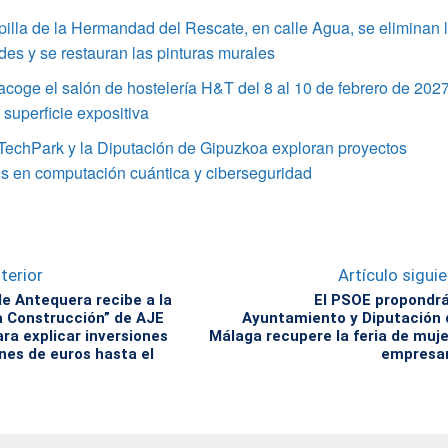
pilla de la Hermandad del Rescate, en calle Agua, se eliminan 
s y se restauran las pinturas murales
coge el salón de hostelería H&T del 8 al 10 de febrero de 202
superficie expositiva
TechPark y la Diputación de Gipuzkoa exploran proyectos
s en computación cuántica y ciberseguridad
terior
Artículo sigui
de Antequera recibe a la
El PSOE propondr
a Construcción” de AJE
Ayuntamiento y Diputación
a explicar inversiones
Málaga recupere la feria de muj
ones de euros hasta el
empresar