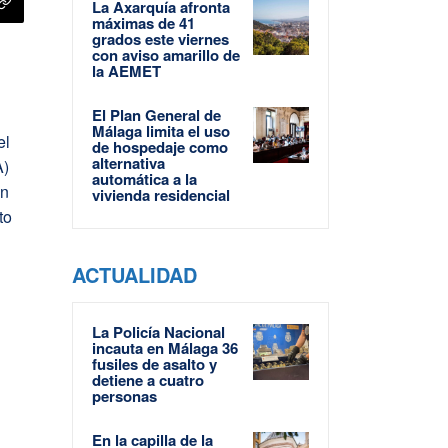
La Axarquía afronta
máximas de 41
grados este viernes
con aviso amarillo de
la AEMET
El Plan General de
Málaga limita el uso
el
de hospedaje como
alternativa
)
automática a la
En
vivienda residencial
to
ACTUALIDAD
d
La Policía Nacional
incauta en Málaga 36
fusiles de asalto y
detiene a cuatro
personas
En la capilla de la