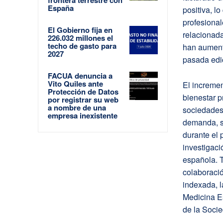
España
positiva, l
profesiona
El Gobierno fija en
relacionada
226.032 millones el
techo de gasto para
han aument
2027
pasada edi
FACUA denuncia a
Vito Quiles ante
El incremen
Protección de Datos
bienestar p
por registrar su web
a nombre de una
sociedades
empresa inexistente
demanda, s
durante el
investigaci
española. 
colaboració
indexada, l
Medicina E
de la Soci