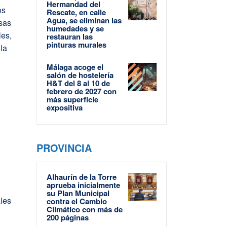
Hermandad del
os
Rescate, en calle
Agua, se eliminan las
sas
humedades y se
les,
restauran las
pinturas murales
la
Málaga acoge el
salón de hostelería
H&T del 8 al 10 de
febrero de 2027 con
más superficie
expositiva
PROVINCIA
Alhaurín de la Torre
aprueba inicialmente
su Plan Municipal
les
contra el Cambio
Climático con más de
200 páginas