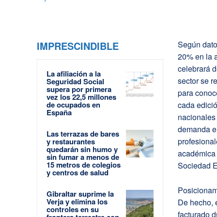
IMPRESCINDIBLE
Según dato
20% en la 
celebrará d
La afiliación a la
sector se r
Seguridad Social
supera por primera
para conoce
vez los 22,5 millones
de ocupados en
cada edició
España
nacionales 
demanda en
Las terrazas de bares
profesiona
y restaurantes
quedarán sin humo y
académica i
sin fumar a menos de
15 metros de colegios
Sociedad E
y centros de salud
Posicionami
Gibraltar suprime la
Verja y elimina los
De hecho, e
controles en su
facturado d
frontera terrestre con