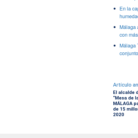
En la ca
humedade
Málaga a
con más 
Málaga 
conjunto
Artículo an
El alcalde 
“Mesa de l
MÁLAGA par
de 15 mill
2020