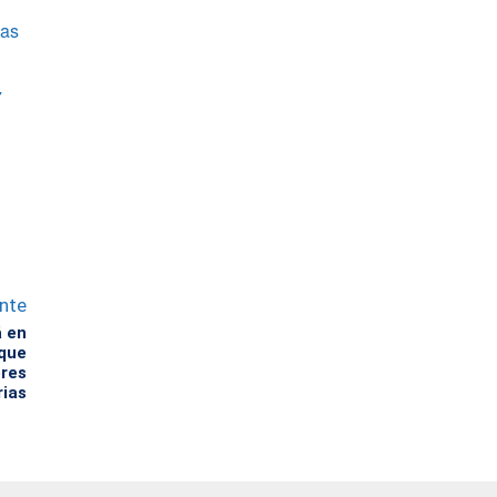
las
7
ente
á en
 que
eres
ias