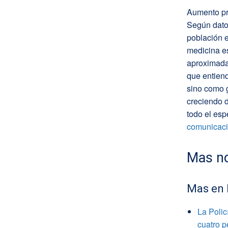
Aumento pr
Según dato
población 
medicina e
aproximadam
que entien
sino como g
creciendo d
todo el esp
comunicac
Mas no
Mas en
La Polic
cuatro 