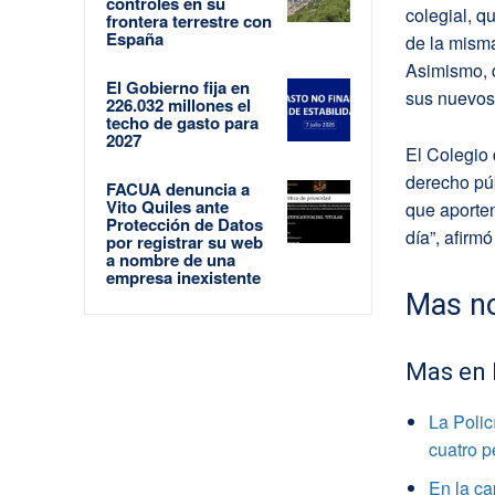
controles en su
colegial, q
frontera terrestre con
España
de la misma
Asimismo, d
El Gobierno fija en
sus nuevos
226.032 millones el
techo de gasto para
2027
El Colegio
derecho pú
FACUA denuncia a
Vito Quiles ante
que aporten
Protección de Datos
día”, afir
por registrar su web
a nombre de una
empresa inexistente
Mas no
Mas en
La Polic
cuatro 
En la ca