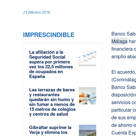
23 febrero 2016
IMPRESCINDIBLE
Banco Sabad
Málaga
han
financiera 
La afiliación a la
amplio aban
Seguridad Social
supera por primera
vez los 22,5 millones
de ocupados en
El acuerdo,
España
(Commálaga
Banco Sabad
Las terrazas de bares
y restaurantes
disposición
quedarán sin humo y
servicios c
sin fumar a menos de
15 metros de colegios
particular 
y centros de salud
de sus empl
de ahorro-i
Gibraltar suprime la
Verja y elimina los
Cuenta Exp