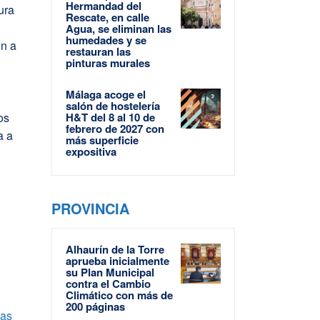
Hermandad del
ura
Rescate, en calle
Agua, se eliminan las
humedades y se
ón a
restauran las
pinturas murales
Málaga acoge el
salón de hostelería
os
H&T del 8 al 10 de
febrero de 2027 con
a a
más superficie
expositiva
PROVINCIA
Alhaurín de la Torre
aprueba inicialmente
su Plan Municipal
contra el Cambio
Climático con más de
200 páginas
las