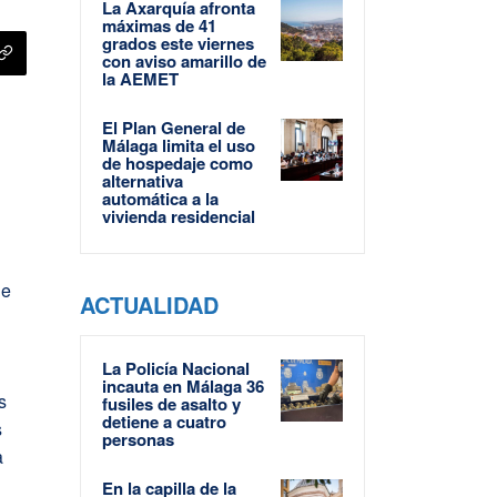
La Axarquía afronta
máximas de 41
grados este viernes
con aviso amarillo de
la AEMET
El Plan General de
Málaga limita el uso
de hospedaje como
alternativa
automática a la
vivienda residencial
de
ACTUALIDAD
La Policía Nacional
incauta en Málaga 36
s
fusiles de asalto y
detiene a cuatro
s
personas
a
En la capilla de la