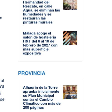
Hermandad del
Rescate, en calle
Agua, se eliminan las
humedades y se
en
restauran las
pinturas murales
Málaga acoge el
salón de hostelería
H&T del 8 al 10 de
febrero de 2027 con
más superficie
expositiva
PROVINCIA
 al
EOI
Alhaurín de la Torre
aprueba inicialmente
á
su Plan Municipal
 de
contra el Cambio
Climático con más de
200 páginas