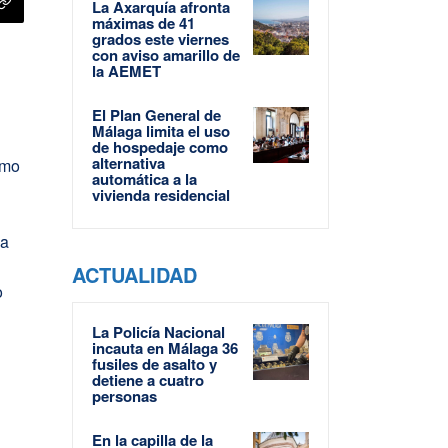
La Axarquía afronta
máximas de 41
grados este viernes
con aviso amarillo de
la AEMET
.
El Plan General de
Málaga limita el uso
de hospedaje como
alternativa
imo
automática a la
vivienda residencial
la
ACTUALIDAD
o
La Policía Nacional
incauta en Málaga 36
fusiles de asalto y
detiene a cuatro
personas
En la capilla de la