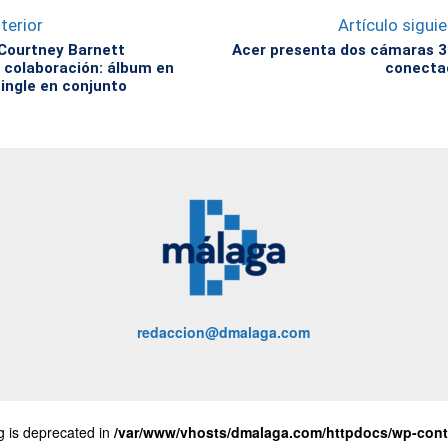
terior
Artículo sigui
y Courtney Barnett
Acer presenta dos cámaras 3
u colaboración: álbum en
conecta
single en conjunto
redaccion@dmalaga.com
ng is deprecated in
/var/www/vhosts/dmalaga.com/httpdocs/wp-conte