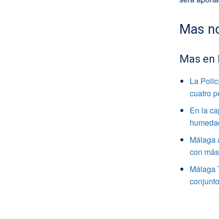
Mas no
Mas en
La Polic
cuatro 
En la ca
humedade
Málaga a
con más 
Málaga 
conjunto