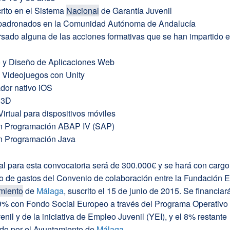
crito en el Sistema
Nacional
de Garantía Juvenil
padronados en la Comunidad Autónoma de Andalucía
rsado alguna de las acciones formativas que se han impartido 
lo y Diseño de Aplicaciones Web
e Videojuegos con Unity
ador nativo iOS
n 3D
Virtual para dispositivos móviles
en Programación ABAP IV (SAP)
en Programación Java
tal para esta convocatoria será de 300.000€ y se hará con cargo
o de gastos del Convenio de colaboración entre la Fundación 
miento
de
Málaga
, suscrito el 15 de junio de 2015. Se financiar
9% con Fondo Social Europeo a través del Programa Operativo
nil y de la iniciativa de Empleo Juvenil (YEI), y el 8% restante
ado por el Ayuntamiento de
Málaga
.