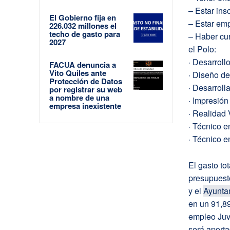
– Estar ins
El Gobierno fija en
– Estar em
226.032 millones el
techo de gasto para
– Haber cu
2027
el Polo:
· Desarrol
FACUA denuncia a
Vito Quiles ante
· Diseño d
Protección de Datos
· Desarroll
por registrar su web
a nombre de una
· Impresió
empresa inexistente
· Realidad 
· Técnico 
· Técnico 
El gasto to
presupuest
y el
Ayunta
en un 91,8
empleo Juve
será aport