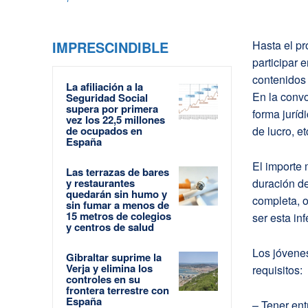
IMPRESCINDIBLE
Hasta el pr
participar 
contenidos 
La afiliación a la
En la convo
Seguridad Social
supera por primera
forma juríd
vez los 22,5 millones
de ocupados en
de lucro, e
España
El importe 
Las terrazas de bares
y restaurantes
duración d
quedarán sin humo y
completa, o
sin fumar a menos de
15 metros de colegios
ser esta in
y centros de salud
Los jóvenes
Gibraltar suprime la
Verja y elimina los
requisitos:
controles en su
frontera terrestre con
España
– Tener ent