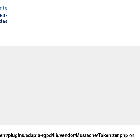
ente
60º
das
nt/plugins/adapta-rgpd/lib/vendor/Mustache/Tokenizer.php
on