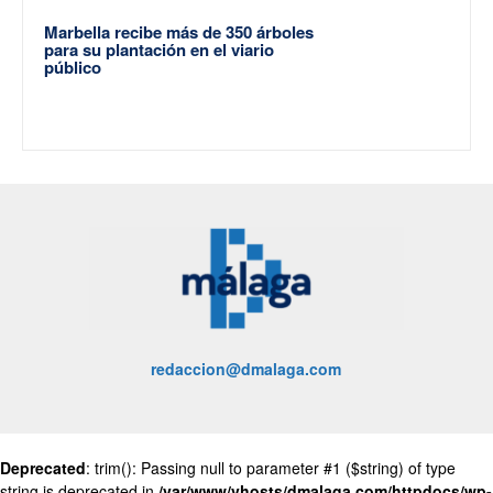
Marbella recibe más de 350 árboles
para su plantación en el viario
público
redaccion@dmalaga.com
Deprecated
: trim(): Passing null to parameter #1 ($string) of type
string is deprecated in
/var/www/vhosts/dmalaga.com/httpdocs/wp-