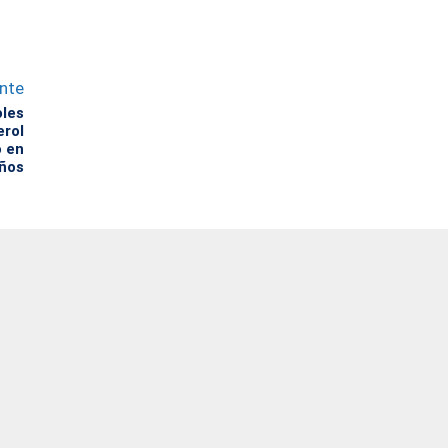
ente
oles
erol
o en
ños