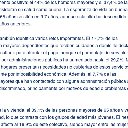
mente positiva: el 44% de los hombres mayores y el 37,4% de l
nsideran su salud como buena. La esperanza de vida en buena
 65 años se sitúa en 9,7 años, aunque esta cifra ha descendido
años anteriores.
también identifica varios retos importantes. El 17,7% de los
n mayores dependientes que reciben cuidados a domicilio decl
cultad» para afrontar el pago, aunque el porcentaje de servicio
s por administraciones públicas ha aumentado hasta el 29,2%. 
 hogares presentan necesidades no cubiertas de estos servicio
ente por imposibilidad económica. Además, el 7,7% de las
ayores que han contactado con alguna administración pública 
 discriminado, principalmente por motivos de edad o problemas
 la vivienda, el 89,1% de las personas mayores de 65 años viv
d, lo que contrasta con los grupos de edad más jóvenes. El rie
afecta al 16,9% de este colectivo, siendo mayor entre las muje