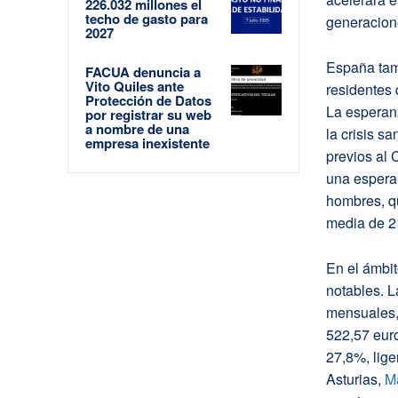
226.032 millones el
techo de gasto para
generacion
2027
España tam
FACUA denuncia a
Vito Quiles ante
residentes
Protección de Datos
La esperan
por registrar su web
a nombre de una
la crisis s
empresa inexistente
previos al 
una espera
hombres, qu
media de 2
En el ámbi
notables. L
mensuales, 
522,57 eur
27,8%, lige
Asturias,
M