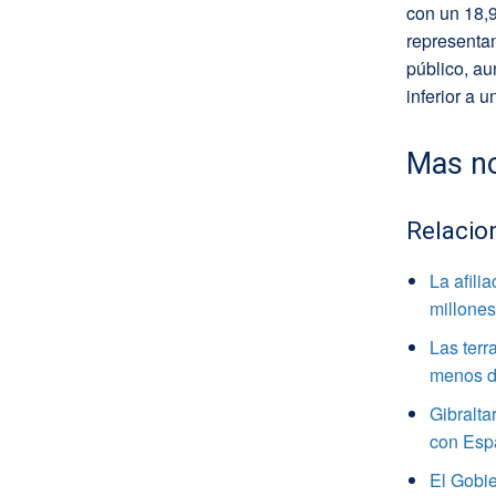
con un 18,
representan
público, au
inferior a 
Mas no
Relacio
La afili
millone
Las terr
menos de
Gibralta
con Esp
El Gobie