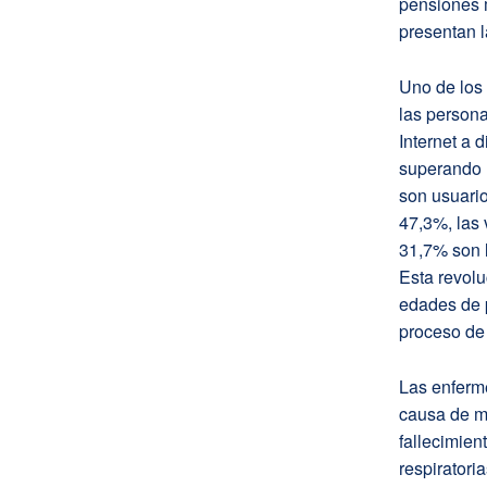
pensiones 
presentan 
Uno de los 
las persona
Internet a 
superando 
son usuario
47,3%, las 
31,7% son l
Esta revolu
edades de 
proceso de 
Las enferme
causa de m
fallecimie
respiratori