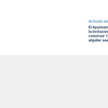
Artículo an
El Ayuntam
la licitaci
construir 
alquiler as