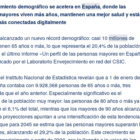
imiento demográfico se acelera en
España
, donde las
mayores viven más años, mantienen una mejor salud y est
más conectadas digitalmente
alcanzado un nuevo récord demográfico: casi 10
millones
de
enen 65 años o más, lo que representa el 20,4% de la població
n el último informe «Un perfil de las personas mayores en Espa
cado por el Laboratorio Envejecimiento en red del CSIC.
el Instituto Nacional de Estadística revelan que a 1 de enero d
ña contaba con 9.928.368 personas de 65 años o más, tres
 que el año anterior. Especialmente significativo es el
o de la población muy mayor: las personas de 80 años o más ya
 el 6,1% del total, mientras que los mayores de 90 años alcan
s proyecciones apuntan a una intensificación de esta tendencia
que para 2045 se estima que las personas mayores superarán 
es, alcanzando el 29,2% de la población. Este crecimiento se
specialmente a partir de 2030, con la llegada a la vejez de las