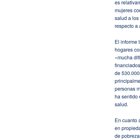
es relativa
mujeres co
salud a los
respecto a 
El informe 
hogares co
«mucha difi
financiado
de 530.000
principalm
personas m
ha sentido
salud.
En cuanto a
en propieda
de pobreza 