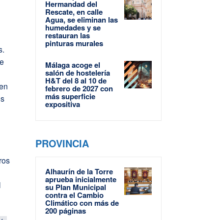
Hermandad del
Rescate, en calle
Agua, se eliminan las
humedades y se
restauran las
pinturas murales
s.
de
Málaga acoge el
salón de hostelería
H&T del 8 al 10 de
nen
febrero de 2027 con
más superficie
os
expositiva
PROVINCIA
ros
Alhaurín de la Torre
aprueba inicialmente
l
su Plan Municipal
contra el Cambio
Climático con más de
200 páginas