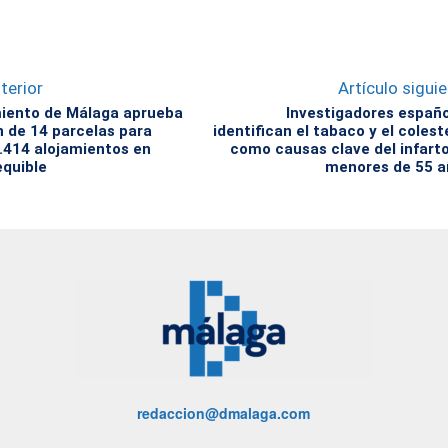
terior
Artículo sigui
iento de Málaga aprueba
Investigadores españ
ón de 14 parcelas para
identifican el tabaco y el colest
1.414 alojamientos en
como causas clave del infart
equible
menores de 55 a
redaccion@dmalaga.com