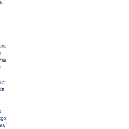
as
ara
s
Más
s,
se
 de
e
sgo
res