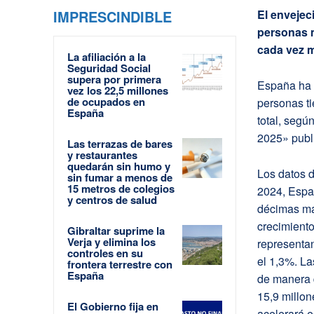
IMPRESCINDIBLE
El envejec
personas 
cada vez 
La afiliación a la
Seguridad Social
supera por primera
España ha 
vez los 22,5 millones
de ocupados en
personas ti
España
total, segú
2025» publi
Las terrazas de bares
y restaurantes
quedarán sin humo y
Los datos d
sin fumar a menos de
15 metros de colegios
2024, Espa
y centros de salud
décimas más
crecimient
Gibraltar suprime la
Verja y elimina los
representan
controles en su
el 1,3%. La
frontera terrestre con
España
de manera 
15,9 millon
El Gobierno fija en
acelerará e