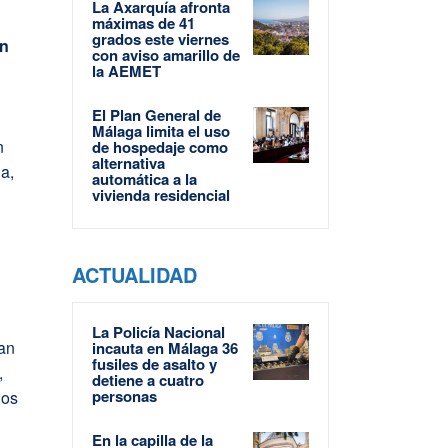
La Axarquía afronta
máximas de 41
grados este viernes
án
con aviso amarillo de
la AEMET
El Plan General de
Málaga limita el uso
n
de hospedaje como
alternativa
ña,
automática a la
vivienda residencial
e
ACTUALIDAD
La Policía Nacional
zan
incauta en Málaga 36
fusiles de asalto y
,
detiene a cuatro
personas
los
En la capilla de la