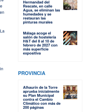
Hermandad del
de
Rescate, en calle
Agua, se eliminan las
 en
humedades y se
restauran las
pinturas murales
 La
Málaga acoge el
salón de hostelería
H&T del 8 al 10 de
febrero de 2027 con
más superficie
expositiva
a
in
PROVINCIA
Alhaurín de la Torre
aprueba inicialmente
su Plan Municipal
contra el Cambio
Climático con más de
200 páginas