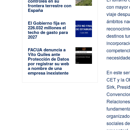
controles en su
frontera terrestre con
con mayor c
España
viaje despu
ámbitos na
El Gobierno fija en
226.032 millones el
reconocimie
techo de gasto para
destinos tu
2027
incorporac
FACUA denuncia a
competencia
Vito Quiles ante
necesidade
Protección de Datos
por registrar su web
a nombre de una
En este sem
empresa inexistente
CET y la OM
Sirk, Presi
Convencione
Relacione
fundamental
organizado
sociales d