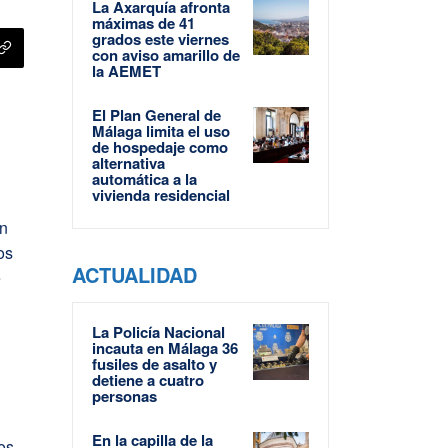
La Axarquía afronta
máximas de 41
grados este viernes
con aviso amarillo de
la AEMET
El Plan General de
Málaga limita el uso
de hospedaje como
alternativa
e
automática a la
vivienda residencial
ón
os
ACTUALIDAD
e
La Policía Nacional
incauta en Málaga 36
fusiles de asalto y
detiene a cuatro
personas
En la capilla de la
os