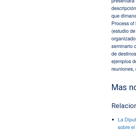
presentará 
descripción
que dimana
Process of
(estudio de
organizador
seminario o
de destinos
ejemplos de
reuniones,
Mas no
Relacio
La Diput
sobre el