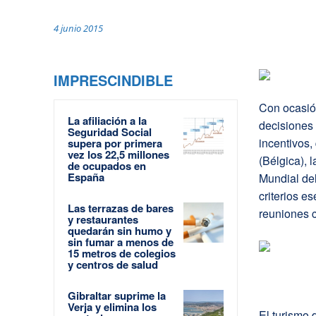
4 junio 2015
IMPRESCINDIBLE
Con ocasió
La afiliación a la
decisiones
Seguridad Social
incentivos,
supera por primera
vez los 22,5 millones
(Bélgica),
de ocupados en
España
Mundial del
criterios e
Las terrazas de bares
reuniones 
y restaurantes
quedarán sin humo y
sin fumar a menos de
15 metros de colegios
y centros de salud
Gibraltar suprime la
Verja y elimina los
El turismo