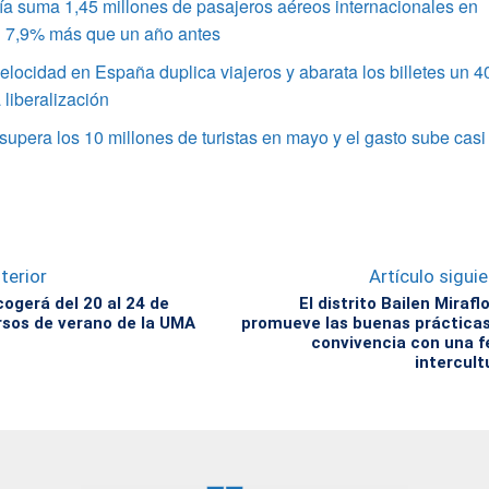
a suma 1,45 millones de pasajeros aéreos internacionales en
un 7,9% más que un año antes
velocidad en España duplica viajeros y abarata los billetes un 
 liberalización
upera los 10 millones de turistas en mayo y el gasto sube casi
terior
Artículo sigui
cogerá del 20 al 24 de
El distrito Bailen Mirafl
ursos de verano de la UMA
promueve las buenas práctica
convivencia con una f
intercult