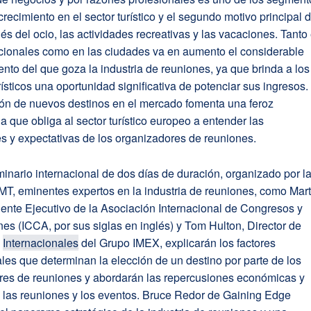
recimiento en el sector turístico y el segundo motivo principal 
és del ocio, las actividades recreativas y las vacaciones. Tanto
cionales como en las ciudades va en aumento el considerable
nto del que goza la industria de reuniones, ya que brinda a los
rísticos una oportunidad significativa de potenciar sus ingresos.
ión de nuevos destinos en el mercado fomenta una feroz
 que obliga al sector turístico europeo a entender las
s y expectativas de los organizadores de reuniones.
inario internacional de dos días de duración, organizado por l
T, eminentes expertos en la industria de reuniones, como Mart
dente Ejecutivo de la Asociación Internacional de Congresos y
s (ICCA, por sus siglas en inglés) y Tom Hulton, Director de
s
Internacionales
del Grupo IMEX, explicarán los factores
es que determinan la elección de un destino por parte de los
res de reuniones y abordarán las repercusiones económicas y
e las reuniones y los eventos. Bruce Redor de Gaining Edge