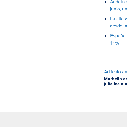
Andalucí
junio, 
La alta 
desde la
España s
11%
Artículo an
Marbella a
julio los c