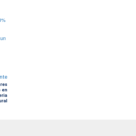
40%
 un
ente
ores
s en
eria
ural