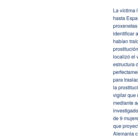
La víctima 
hasta Españ
proxeneta
identificar
habían traí
prostitució
localizó el
estructura 
perfectamen
para trasla
la prostitu
vigilar que
mediante a
investigado
de 9 mujere
que proyec
Alemania 