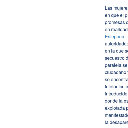
Las mujere
en que el p
promesas de
en realidad
Estepona
L
autoridade
en la que s
secuestro 
paralela s
ciudadano t
se encontr
telefónico
introducido
donde la es
explotada 
manifestad
la desapar