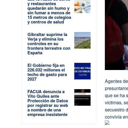
y restaurantes
quedarán sin humo y
sin fumar a menos de
15 metros de colegios
y centros de salud
Gibraltar suprime la
Verja y elimina los
controles en su
frontera terrestre con
España
El Gobierno fija en
226.032 millones el
techo de gasto para
2027
Agentes de
presuntamen
FACUA denuncia a
que se ha s
Vito Quiles ante
Protección de Datos
víctimas, s
por registrar su web
secuestro d
a nombre de una
empresa inexistente
convivía e