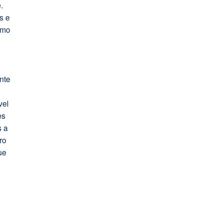
.
s e
como
nte
vel
es
s a
ro
ue
.