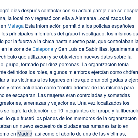
logró días después contactar con su actual pareja que se despl
a, la localizó y regresó con ella a Alemania Localizados los
s en
Málaga
Esta información permitió a los policías españoles
 a los principales miembros del grupo investigado, los mismos q
do por la fuerza a la chica hasta nuestro país, que controlaban l
n en la zona de
Estepona
y San Luís de Sabinillas. Igualmente 
 vehículo que utilizaron y se obtuvieron nuevos datos sobre la
del grupo, formado por diez personas. La organización tenía
te definidos los roles, algunos miembros ejercían como chófer
dar a las víctimas a los lugares en los que eran obligadas a ejer
ción y otros actuaban como “controladores” de las mismas para
 no se escaparan. Las mujeres eran controladas y sometidas
gresiones, amenazas y vejaciones. Una vez localizados los
s se logró la detención de 10 integrantes del grupo y la liberac
s, lo que frustró los planes de los miembros de la organización
taban un nuevo secuestro de ciudadanas rumanas tanto en
como en
Madrid
, así como el aborto de una de las víctimas,