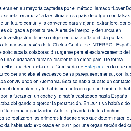
s eran en su mayoría captadas por el método llamado “Lover Bo
roxeneta “enamora” a la víctima en su país de origen con falsas
 un futuro común y la convence para viajar al extranjero, don
 es obligada a prostituirse. Alerta de Interpol y denuncia en
a investigación tiene su origen en una alerta emitida por las
s alemanas a través de la Oficina Central de INTERPOL Españ
e solicitaba la colaboración urgente para el esclarecimiento del
de una ciudadana rumana residente en dicho país. De forma
e recibe una denuncia en la Comisaría de
Estepona
en la que u
urco denunciaba el secuestro de su pareja sentimental, con la
aba conviviendo en Alemania. Ésta se había puesto en contacto
 con el denunciante y le había comunicado que un hombre la ha
 por la fuerza en un coche y la había trasladado hasta España
taba obligando a ejercer la prostitución. En 2011 ya había sido
por la misma organización Ante la gravedad de los hechos
os se realizaron las primeras indagaciones que determinaron q
ecida había sido explotada en 2011 por una organización dedi