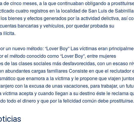
de cinco meses, a la que continuaban obligando a prostituirse
ticado cuatro registros en la localidad de San Luis de Sabinilla
 los bienes y efectos generados por la actividad delictiva, así 
cuentas bancarias y vehículos, por quedar probada su
ilícita.
or un nuevo método: “Lover Boy” Las víctimas eran principalme
or el método conocido como “Lover Boy”, entre mujeres
s de las clases sociales más desfavorecidas, con un escaso ni
con abundantes cargas familiares Consiste en que el reclutador 
ismático que enamora a la víctima y le propone que viajen junto
ranjero con la excusa de unas vacaciones, para trabajar, un futu
víctima acepta y cuando llegan a su destino éste le reclama q
do todo el dinero y que por la felicidad común debe prostituirse
ticias