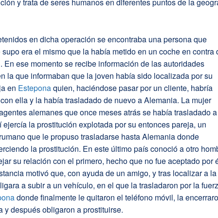
tución y trata de seres humanos en diferentes puntos de la geogr
detenidos en dicha operación se encontraba una persona que
 supo era el mismo que la había metido en un coche en contra 
d. En ese momento se recibe información de las autoridades
 la que informaban que la joven había sido localizada por su
eja en
Estepona
quien, haciéndose pasar por un cliente, habría
con ella y la había trasladado de nuevo a Alemania. La mujer
s agentes alemanes que once meses atrás se había trasladado a
lí ejercía la prostitución explotada por su entonces pareja, un
rumano que le propuso trasladarse hasta Alemania donde
erciendo la prostitución. En este último país conoció a otro hom
ejar su relación con el primero, hecho que no fue aceptado por é
stancia motivó que, con ayuda de un amigo, y tras localizar a la
bligara a subir a un vehículo, en el que la trasladaron por la fuer
pona
donde finalmente le quitaron el teléfono móvil, la encerrar
 y después obligaron a prostituirse.