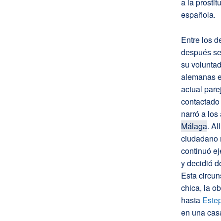
a la prosti
española.
Entre los 
después se
su volunta
alemanas en
actual par
contactado 
narró a lo
Málaga
. Al
ciudadano 
continuó ej
y decidió d
Esta circun
chica, la o
hasta
Este
en una casa