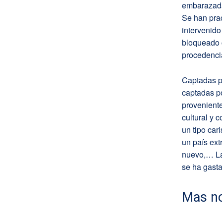
embarazada 
Se han prac
intervenido
bloqueado 
procedencia 
Captadas p
captadas p
proveniente
cultural y 
un tipo car
un país ext
nuevo,… La 
se ha gasta
Mas no