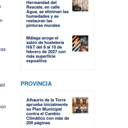
Hermandad del
a
Rescate, en calle
Agua, se eliminan las
humedades y se
on
restauran las
pinturas murales
Málaga acoge el
salón de hostelería
H&T del 8 al 10 de
cas
febrero de 2027 con
más superficie
expositiva
PROVINCIA
dad
Alhaurín de la Torre
aprueba inicialmente
con
su Plan Municipal
contra el Cambio
Climático con más de
200 páginas