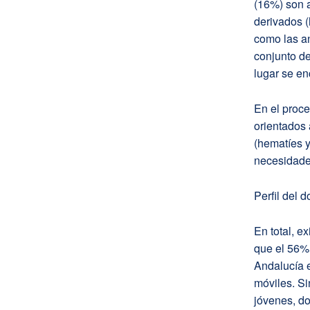
(16%) son 
derivados 
como las an
conjunto d
lugar se en
En el proc
orientados 
(hematíes y
necesidad
Perfil del 
En total, e
que el 56% 
Andalucía e
móviles. S
jóvenes, do