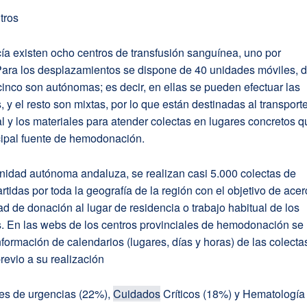
tros
a existen ocho centros de transfusión sanguínea, uno por
 Para los desplazamientos se dispone de 40 unidades móviles, 
cinco son autónomas; es decir, en ellas se pueden efectuar las
 y el resto son mixtas, por lo que están destinadas al transport
l y los materiales para atender colectas en lugares concretos 
cipal fuente de hemodonación.
nidad autónoma andaluza, se realizan casi 5.000 colectas de
rtidas por toda la geografía de la región con el objetivo de acer
dad de donación al lugar de residencia o trabajo habitual de los
. En las webs de los centros provinciales de hemodonación se
nformación de calendarios (lugares, días y horas) de las colecta
revio a su realización
es de urgencias (22%),
Cuidados
Críticos (18%) y Hematología