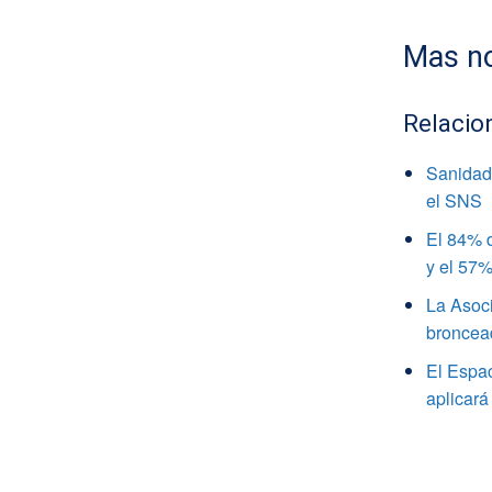
Mas no
Relacio
Sanidad 
el SNS
El 84% d
y el 57%
La Asoci
broncea
El Espa
aplicará