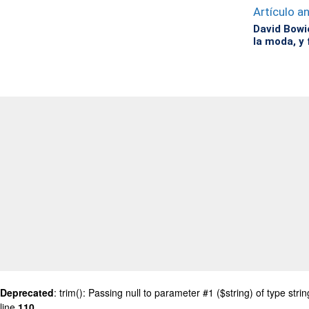
Artículo an
David Bowi
la moda, y 
Deprecated
: trim(): Passing null to parameter #1 ($string) of type stri
line
110