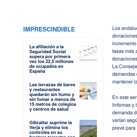
IMPRESCINDIBLE
Los andaluc
donaciones
incremento 
La afiliación a la
tasas más 
Seguridad Social
supera por primera
donaciones
vez los 22,5 millones
de ocupados en
La Conseje
España
demandas d
mantener la
Las terrazas de bares
y restaurantes
quedarán sin humo y
En este se
sin fumar a menos de
15 metros de colegios
linfomas y 
y centros de salud
demanda de
varían segú
Gibraltar suprime la
Verja y elimina los
prevé para 
controles en su
frontera terrestre con