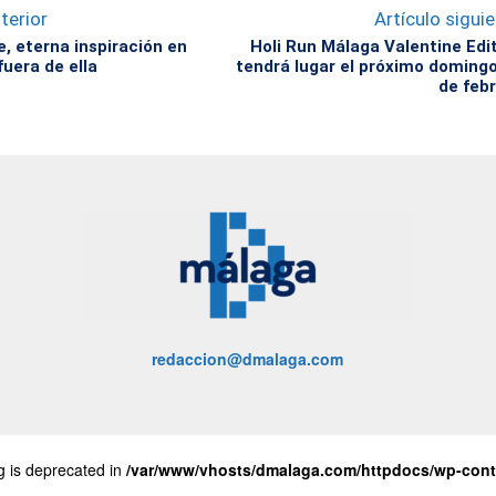
terior
Artículo sigui
e, eterna inspiración en
Holi Run Málaga Valentine Edi
fuera de ella
tendrá lugar el próximo doming
de feb
redaccion@dmalaga.com
ng is deprecated in
/var/www/vhosts/dmalaga.com/httpdocs/wp-conte