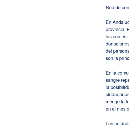
Red de cen
En Andalucí
provincia.
las cuales 
donaciones,
del persona
son la prin
En la comu
sangre repa
la posibili
ciudadanos
recoge la i
en el mes p
Las unidad