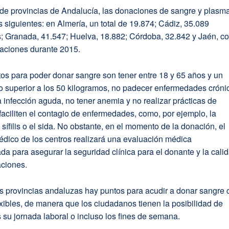
 de provincias de Andalucía, las donaciones de sangre y plasm
s siguientes: en Almería, un total de 19.874; Cádiz, 35.089
; Granada, 41.547; Huelva, 18.882; Córdoba, 32.842 y Jaén, c
aciones durante 2015.
tos para poder donar sangre son tener entre 18 y 65 años y un
o superior a los 50 kilogramos, no padecer enfermedades cróni
a infección aguda, no tener anemia y no realizar prácticas de
aciliten el contagio de enfermedades, como, por ejemplo, la
a sífilis o el sida. No obstante, en el momento de la donación, el
édico de los centros realizará una evaluación médica
da para asegurar la seguridad clínica para el donante y la cali
aciones.
s provincias andaluzas hay puntos para acudir a donar sangre 
exibles, de manera que los ciudadanos tienen la posibilidad de
s su jornada laboral o incluso los fines de semana.