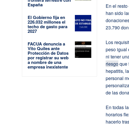
España
En el resto
han sido la
El Gobierno fija en
donaciones
226.032 millones el
techo de gasto para
23.790 don
2027
Los requisi
FACUA denuncia a
Vito Quiles ante
peso igual 
Protección de Datos
ni tener un
por registrar su web
a nombre de una
riesgo
que f
empresa inexistente
hepatitis, l
personal m
personaliza
de las don
En todas la
horarios fl
hacerlo tra