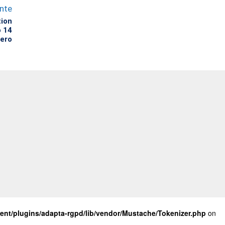
ente
tion
o 14
rero
nt/plugins/adapta-rgpd/lib/vendor/Mustache/Tokenizer.php
on