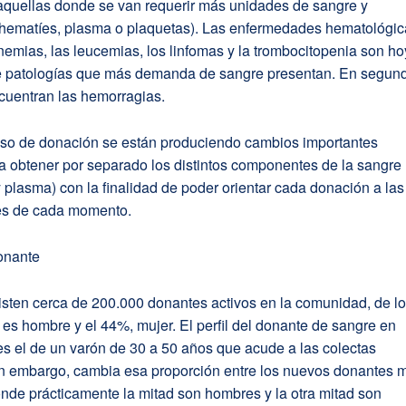
aquellas donde se van requerir más unidades de sangre y
(hematíes, plasma o plaquetas). Las enfermedades hematológi
emias, las leucemias, los linfomas y la trombocitopenia son ho
e patologías que más demanda de sangre presentan. En segun
cuentran las hemorragias.
eso de donación se están produciendo cambios importantes
a obtener por separado los distintos componentes de la sangre
 plasma) con la finalidad de poder orientar cada donación a las
es de cada momento.
donante
xisten cerca de 200.000 donantes activos en la comunidad, de l
es hombre y el 44%, mujer. El perfil del donante de sangre en
s el de un varón de 30 a 50 años que acude a las colectas
in embargo, cambia esa proporción entre los nuevos donantes 
nde prácticamente la mitad son hombres y la otra mitad son