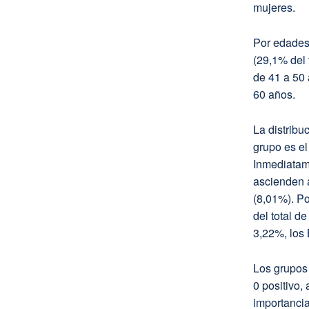
mujeres.
Por edades,
(29,1% del 
de 41 a 50 
60 años.
La distribu
grupo es el
Inmediatam
ascienden a
(8,01%). Po
del total d
3,22%, los 
Los grupos
0 positivo,
importancia