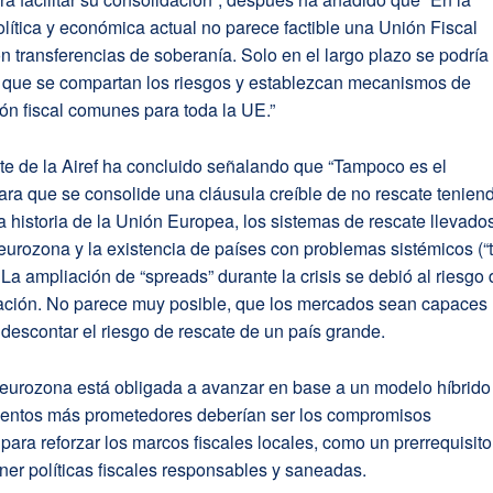
olítica y económica actual no parece factible una Unión Fiscal
 transferencias de soberanía. Solo en el largo plazo se podría
 que se compartan los riesgos y establezcan mecanismos de
ión fiscal comunes para toda la UE.”
te de la Airef ha concluido señalando que “Tampoco es el
ra que se consolide una cláusula creíble de no rescate tenien
a historia de la Unión Europea, los sistemas de rescate llevado
eurozona y la existencia de países con problemas sistémicos (“
). La ampliación de “spreads” durante la crisis se debió al riesgo
ción. No parece muy posible, que los mercados sean capaces
descontar el riesgo de rescate de un país grande.
a eurozona está obligada a avanzar en base a un modelo híbrido
entos más prometedores deberían ser los compromisos
para reforzar los marcos fiscales locales, como un prerrequisito
er políticas fiscales responsables y saneadas.