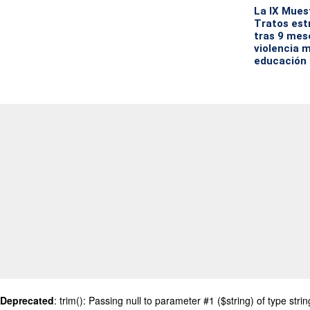
La IX Mues
Tratos est
tras 9 mes
violencia m
educación 
Deprecated
: trim(): Passing null to parameter #1 ($string) of type stri