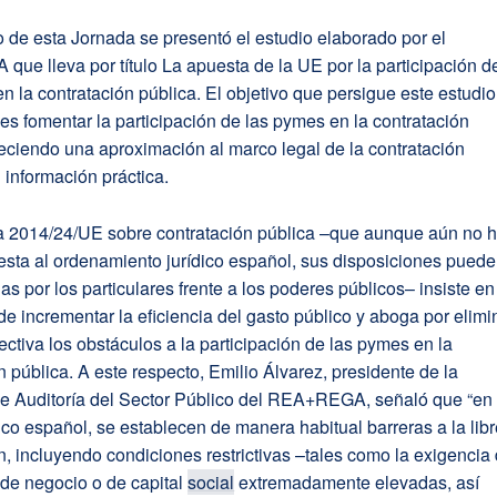
 de esta Jornada se presentó el estudio elaborado por el
e lleva por título La apuesta de la UE por la participación d
n la contratación pública. El objetivo que persigue este estudio
 es fomentar la participación de las pymes en la contratación
reciendo una aproximación al marco legal de la contratación
 información práctica.
va 2014/24/UE sobre contratación pública –que aunque aún no 
esta al ordenamiento jurídico español, sus disposiciones pued
as por los particulares frente a los poderes públicos– insiste en
e incrementar la eficiencia del gasto público y aboga por elimi
ectiva los obstáculos a la participación de las pymes en la
n pública. A este respecto, Emilio Álvarez, presidente de la
e Auditoría del Sector Público del REA+REGA, señaló que “en 
ico español, se establecen de manera habitual barreras a la lib
n, incluyendo condiciones restrictivas –tales como la exigencia
 de negocio o de capital
social
extremadamente elevadas, así