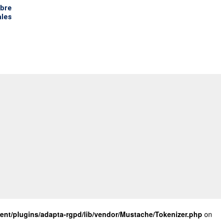
obre
ales
nt/plugins/adapta-rgpd/lib/vendor/Mustache/Tokenizer.php
on