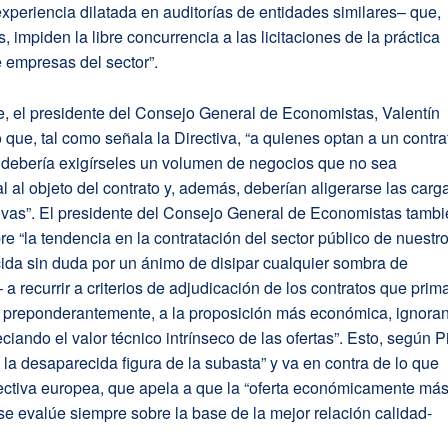
periencia dilatada en auditorías de entidades similares– que,
 impiden la libre concurrencia a las licitaciones de la práctica
e empresas del sector”.
e, el presidente del Consejo General de Economistas, Valentín
ó que, tal como señala la Directiva, “a quienes optan a un contra
o debería exigírseles un volumen de negocios que no sea
l al objeto del contrato y, además, deberían aligerarse las carg
tivas”. El presidente del Consejo General de Economistas tamb
bre “la tendencia en la contratación del sector público de nuestr
ida sin duda por un ánimo de disipar cualquier sombra de
– a recurrir a criterios de adjudicación de los contratos que prim
o preponderantemente, a la proposición más económica, ignora
iando el valor técnico intrínseco de las ofertas”. Esto, según P
 la desaparecida figura de la subasta” y va en contra de lo que
rectiva europea, que apela a que la “oferta económicamente má
se evalúe siempre sobre la base de la mejor relación calidad-