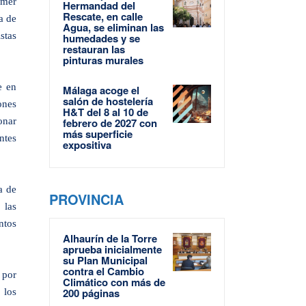
imer
Hermandad del
Rescate, en calle
a de
Agua, se eliminan las
stas
humedades y se
restauran las
pinturas murales
e en
Málaga acoge el
salón de hostelería
ones
H&T del 8 al 10 de
onar
febrero de 2027 con
más superficie
ntes
expositiva
a de
PROVINCIA
 las
ntos
Alhaurín de la Torre
aprueba inicialmente
su Plan Municipal
contra el Cambio
 por
Climático con más de
200 páginas
 los