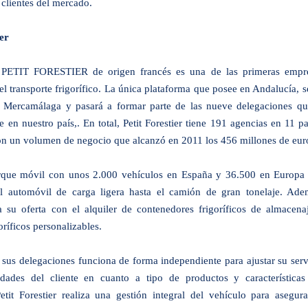
 clientes del mercado.
ier
PETIT FORESTIER de origen francés es una de las primeras empr
el transporte frigorífico. La única plataforma que posee en Andalucía, s
en Mercamálaga y pasará a formar parte de las nueve delegaciones qu
e en nuestro país,. En total, Petit Forestier tiene 191 agencias en 11 pa
n un volumen de negocio que alcanzó en 2011 los 456 millones de eur
rque móvil con unos 2.000 vehículos en España y 36.500 en Europa
l automóvil de carga ligera hasta el camión de gran tonelaje. Ade
 su oferta con el alquiler de contenedores frigoríficos de almacena
ríficos personalizables.
sus delegaciones funciona de forma independiente para ajustar su serv
idades del cliente en cuanto a tipo de productos y características
Petit Forestier realiza una gestión integral del vehículo para asegura