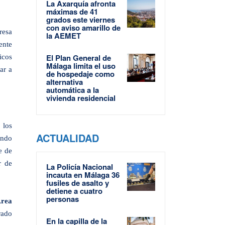
La Axarquía afronta
máximas de 41
grados este viernes
con aviso amarillo de
resa
la AEMET
ente
El Plan General de
icos
Málaga limita el uso
ar a
de hospedaje como
alternativa
automática a la
vivienda residencial
 los
ACTUALIDAD
ando
e de
r de
La Policía Nacional
incauta en Málaga 36
fusiles de asalto y
detiene a cuatro
personas
Área
rado
En la capilla de la