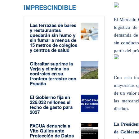
IMPRESCINDIBLE
El Mercado 
Las terrazas de bares
logística d
y restaurantes
quedarán sin humo y
demanda de cl
sin fumar a menos de
sin conducto
15 metros de colegios
y centros de salud
partir del p
Gibraltar suprime la
Verja y elimina los
controles en su
frontera terrestre con
Con esta in
España
mayoristas q
de un valor 
El Gobierno fija en
las mercancí
226.032 millones el
techo de gasto para
destino.
2027
La Presiden
FACUA denuncia a
Vito Quiles ante
de Gobiern
Protección de Datos