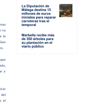
La Diputación de
Málaga destina 15
millones de euros
iniciales para reparar
carreteras tras el
temporal
esas
e va
Marbella recibe más
e la
de 350 árboles para
su plantación en el
íses
viario público
os.
 que
más,
je y
icio
 del
r el