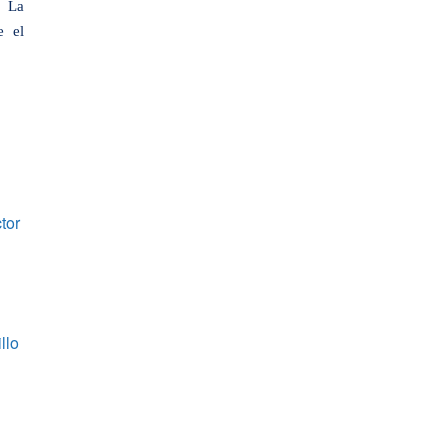
. La
e el
tor
llo