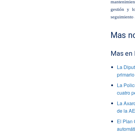
mantenimien
gestión y l
seguimiento a
Mas no
Mas en
La Diput
primario
La Polic
cuatro 
La Axarq
de la 
El Plan 
automáti