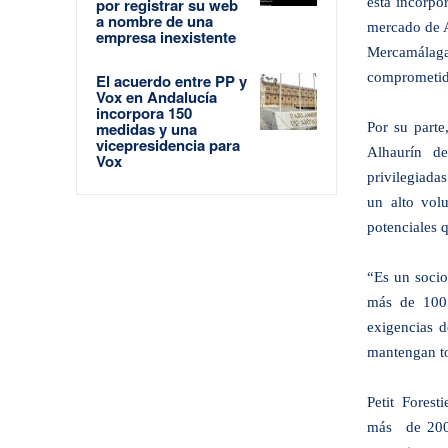
por registrar su web
esta incorpo
a nombre de una
mercado de A
empresa inexistente
Mercamálaga
comprometid
El acuerdo entre PP y
Vox en Andalucía
incorpora 150
medidas y una
Por su parte
vicepresidencia para
Alhaurín de
Vox
privilegiada
un alto vol
potenciales 
“Es un socio
más de 100 
exigencias d
mantengan to
Petit Fores
más
de 200