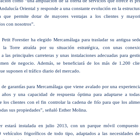
ración como “una ampliación de la oferta de servicios que ofrece el pr
ndalucía Oriental y responde a una constante evolución en la estructur
 que permite dotar de mayores ventajas a los clientes y mayori
os con nosotros”.
, Petit Forestier ha elegido Mercamálaga para trasladar su antigua sed
 la Torre atraída por su situación estratégica, con unas conexi
s a las principales carreteras y unas instalaciones adecuadas para gesti
umen de negocio. Además, se beneficiará de los más de 1.200 clie
que suponen el tráfico diario del mercado.
 de garantías para Mercamálaga que viene avalado por una experienci
años y una capacidad de respuesta óptima para adaptarse a todas
e los clientes con el fin controlar la cadena de frío para que los alime
das sus propiedades”, señaló Esther Molina.
tier estará instalada en julio 2013, con un parque móvil compuesto
 vehículos frigoríficos de todo tipo, adaptados a las necesidades de