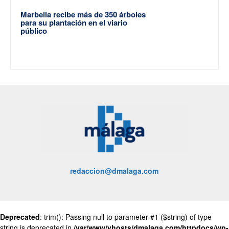
Marbella recibe más de 350 árboles
para su plantación en el viario
público
redaccion@dmalaga.com
Deprecated
: trim(): Passing null to parameter #1 ($string) of type
string is deprecated in
/var/www/vhosts/dmalaga.com/httpdocs/wp-