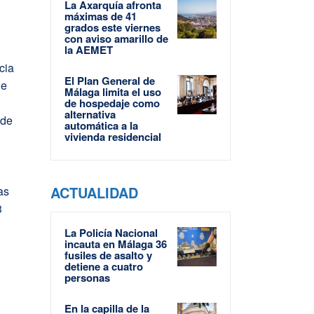
La Axarquía afronta
máximas de 41
grados este viernes
con aviso amarillo de
la AEMET
cia
El Plan General de
de
Málaga limita el uso
de hospedaje como
alternativa
 de
automática a la
vivienda residencial
ACTUALIDAD
as
3
La Policía Nacional
incauta en Málaga 36
fusiles de asalto y
detiene a cuatro
personas
En la capilla de la