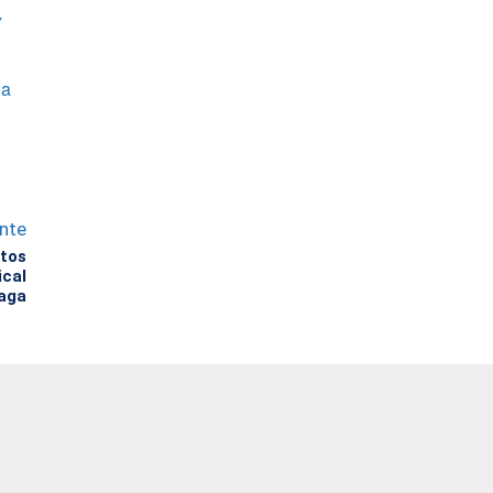
7
la
ente
rtos
ical
aga