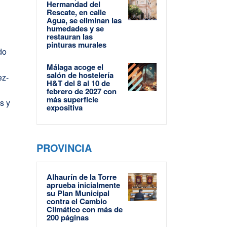
Hermandad del
Rescate, en calle
Agua, se eliminan las
humedades y se
restauran las
pinturas murales
do
Málaga acoge el
salón de hostelería
ez-
H&T del 8 al 10 de
febrero de 2027 con
más superficie
s y
expositiva
PROVINCIA
Alhaurín de la Torre
aprueba inicialmente
su Plan Municipal
contra el Cambio
Climático con más de
200 páginas