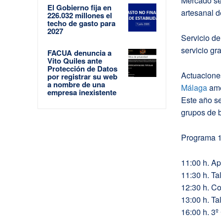
Mercado se 
El Gobierno fija en
artesanal 
226.032 millones el
techo de gasto para
2027
Servicio d
servicio gr
FACUA denuncia a
Vito Quiles ante
Protección de Datos
Actuacione
por registrar su web
a nombre de una
Málaga
ame
empresa inexistente
Este año s
grupos de b
Programa 
11:00 h. A
11:30 h. Ta
12:30 h. C
13:00 h. Ta
16:00 h. 3