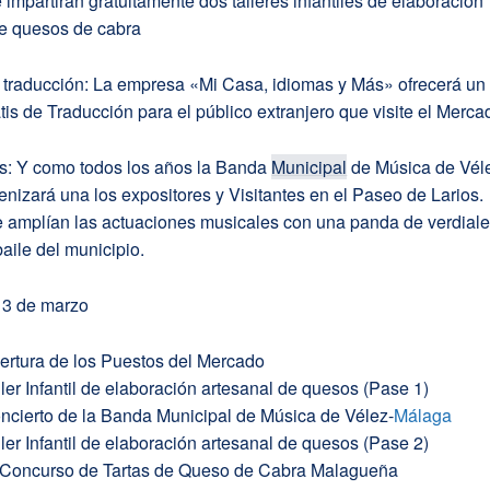
impartirán gratuitamente dos talleres infantiles de elaboración
de quesos de cabra
e traducción: La empresa «Mi Casa, idiomas y Más» ofrecerá un
atis de Traducción para el público extranjero que visite el Merca
s: Y como todos los años la Banda
Municipal
de Música de Vél
nizará una los expositores y Visitantes en el Paseo de Larios.
e amplían las actuaciones musicales con una panda de verdiale
aile del municipio.
13 de marzo
pertura de los Puestos del Mercado
ller Infantil de elaboración artesanal de quesos (Pase 1)
oncierto de la Banda Municipal de Música de Vélez-
Málaga
ller Infantil de elaboración artesanal de quesos (Pase 2)
º Concurso de Tartas de Queso de Cabra Malagueña