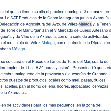
s del queso tienen su cita el próximo domingo 13 de marzo en
Mar. La SAT Productos de la Cabra Malagueña junto a Axarquía
Delegación de Agricultura del Ayto. de Vélez-
Málaga
y la Tenen
a de Torre del Mar Organizan el V Mercado de Queso Artesano 
gueña y de Vino de la Axarquía, con una serie de actividades
n el municipio de Vélez-
Málaga
, con el patrocinio la Diputación
abor a
Málaga
.
se colocará en el Paseo de Larios de Torre del Mar, cuarto de
nterrumpido de 11 a 18:30 horas y estarán Presentes 10 queserí
de cabra malagueña de la provincia y 3 queserías de Granada, 
otros puestos de productos locales como miel, pasas, dulces
es, aceites, pan al horno de leña, licores, ajobacalao, cervezas
de la Axarquía …
ién de actividades para los mas pequeños: en la zona del