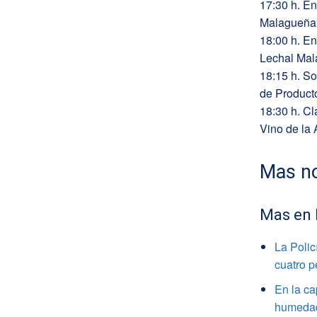
17:30 h. E
Malagueña
18:00 h. E
Lechal Ma
18:15 h. So
de Product
18:30 h. C
Vino de la
Mas no
Mas en
La Polic
cuatro 
En la ca
humedade