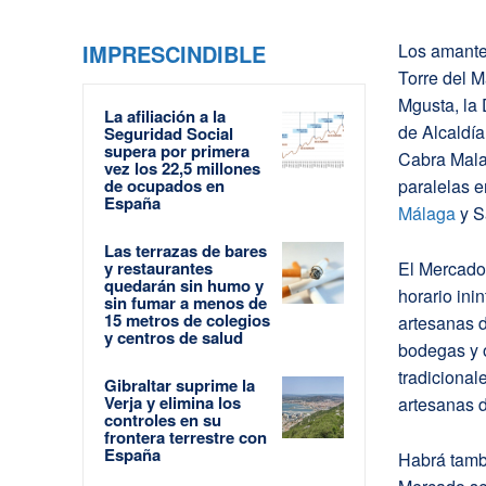
IMPRESCINDIBLE
Los amante
Torre del 
Mgusta, la 
La afiliación a la
de Alcaldí
Seguridad Social
supera por primera
Cabra Mala
vez los 22,5 millones
de ocupados en
paralelas e
España
Málaga
y S
Las terrazas de bares
y restaurantes
El Mercado 
quedarán sin humo y
horario ini
sin fumar a menos de
15 metros de colegios
artesanas 
y centros de salud
bodegas y 
tradicional
Gibraltar suprime la
Verja y elimina los
artesanas 
controles en su
frontera terrestre con
España
Habrá tamb