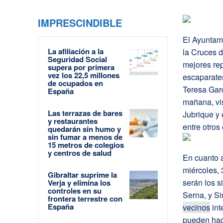
IMPRESCINDIBLE
El Ayuntam
La afiliación a la
la Cruces 
Seguridad Social
mejores rep
supera por primera
vez los 22,5 millones
escaparates
de ocupados en
Teresa Garc
España
mañana, vis
Las terrazas de bares
Jubrique y 
y restaurantes
entre otros
quedarán sin humo y
sin fumar a menos de
15 metros de colegios
y centros de salud
En cuanto a
miércoles, 
Gibraltar suprime la
serán los s
Verja y elimina los
controles en su
Serna, y Si
frontera terrestre con
España
vecinos
int
pueden hace