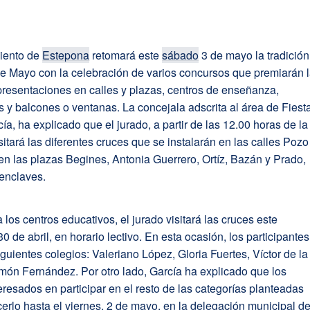
iento de
Estepona
retomará este
sábado
3 de mayo la tradición
de Mayo con la celebración de varios concursos que premiarán 
resentaciones en calles y plazas, centros de enseñanza,
 y balcones o ventanas. La concejala adscrita al área de Fiest
ía, ha explicado que el jurado, a partir de las 12.00 horas de la
itará las diferentes cruces que se instalarán en las calles Pozo
en las plazas Begines, Antonia Guerrero, Ortíz, Bazán y Prado,
 enclaves.
 los centros educativos, el jurado visitará las cruces este
30 de abril, en horario lectivo. En esta ocasión, los participantes
iguientes colegios: Valeriano López, Gloria Fuertes, Víctor de la
món Fernández. Por otro lado, García ha explicado que los
eresados en participar en el resto de las categorías planteadas
rlo hasta el viernes, 2 de mayo, en la delegación municipal d