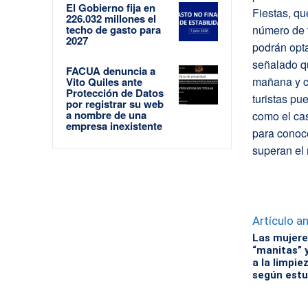
El Gobierno fija en
Fiestas, qu
226.032 millones el
techo de gasto para
número de 
2027
podrán opt
señalado q
FACUA denuncia a
mañana y co
Vito Quiles ante
Protección de Datos
turistas pu
por registrar su web
a nombre de una
como el cas
empresa inexistente
para conoc
superan el
Artículo an
Las mujer
“manitas” 
a la limpie
según estu