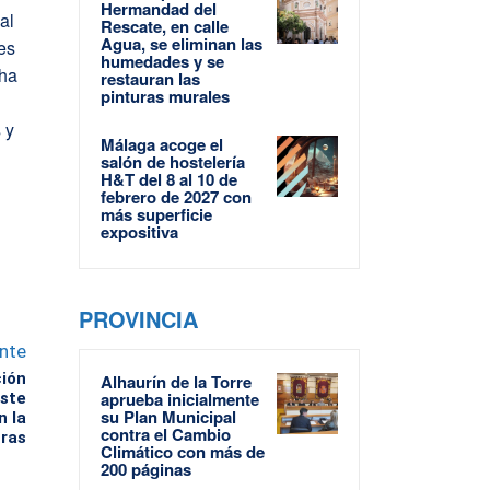
Hermandad del
al
Rescate, en calle
Agua, se eliminan las
es
humedades y se
 ha
restauran las
pinturas murales
 y
Málaga acoge el
salón de hostelería
H&T del 8 al 10 de
febrero de 2027 con
más superficie
expositiva
PROVINCIA
ente
ión
Alhaurín de la Torre
aprueba inicialmente
este
su Plan Municipal
n la
contra el Cambio
tras
Climático con más de
200 páginas