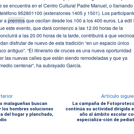
e se encuentra en el Centro Cultural Padre Manuel, o llamando 
teléfono 952801100 (extensiones 1405 y 1501). Los participant
ar a
premios
que oscilan desde los 100 a los 400 euros. La edil
ue este evento, que dará comienzo a las 12.00 horas de la
ncluirá a las 20.00 horas de la tarde, contribuirá a que vecinos
edan disfrutar de nuevo de esta tradición “en un espacio único
co antiguo”. “El itinerario de cruces es una nueva oportunidad
er las nuevas calles que están siendo remodeladas y que ya
 medio centenar”, ha subrayado García.
terior
Artículo sigui
es malagueñas buscan
La campaña de Fotoprotecc
y los hombres soluciones
continúa su actividad dirigida 
za del hogar y planchado,
año al ámbito escolar co
dio
especializa-ción de pedia