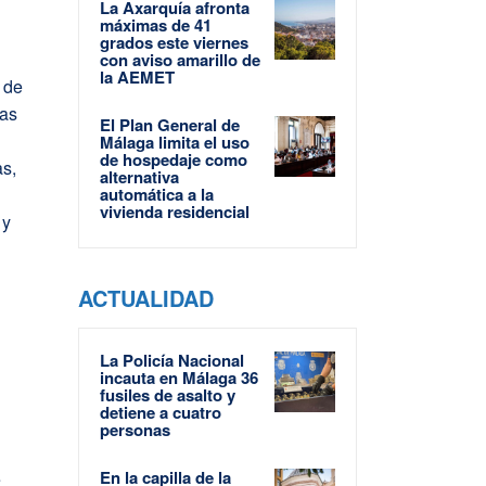
La Axarquía afronta
máximas de 41
grados este viernes
con aviso amarillo de
la AEMET
 de
las
El Plan General de
Málaga limita el uso
de hospedaje como
as,
alternativa
automática a la
vivienda residencial
 y
ACTUALIDAD
La Policía Nacional
incauta en Málaga 36
fusiles de asalto y
detiene a cuatro
personas
En la capilla de la
e