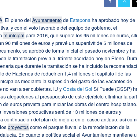
A
. El pleno del
Ayuntamiento
de
Estepona
ha aprobado hoy de
itiva, y con el voto favorable del equipo de gobierno, el
to
municipal
para 2016, que supera los 95 millones de euros, si
en 90 millones de euros y prevé un superávit de 5 millones de
ocumento, se aprobó de forma inicial el pasado noviembre y ha
da la tramitación previa al trámite acordado hoy en Pleno. Dur
lenaria que durante la tramitación se ha incluido la recomendac
rio de Hacienda de reducir en 1,4 millones el capítulo I de las
icipales mediante la supresión del gasto de las vacantes de
ue no van a ser cubiertas. IU y
Costa del Sol
Sí Puede (CSSP) h
us alegaciones al presupuesto de este ejercicio eliminar la par
n de euros prevista para iniciar las obras del centro hospitalario
a inversiones productivas será de 13 millones de euros y
a continuación del plan de mejora en el casco antiguo; así co
 los
proyectos
como el parque fluvial o la remodelación de la
alucía. En cuanto a política social el Ayuntamiento mantiene 