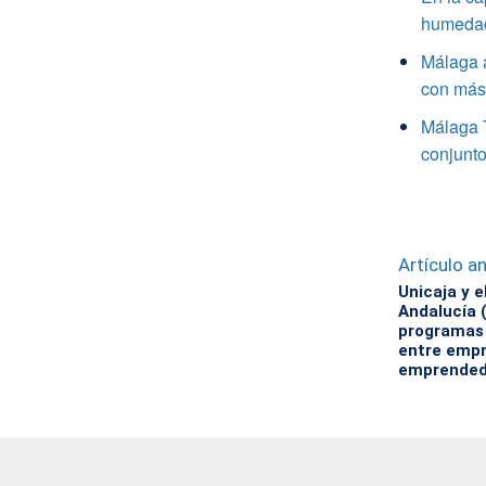
humedade
Málaga a
con más 
Málaga 
conjunto
Artículo an
Unicaja y 
Andalucía 
programas 
entre empr
emprended