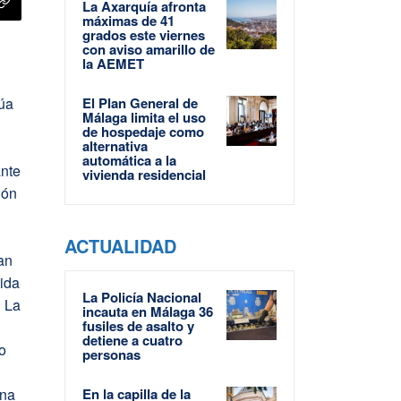
La Axarquía afronta
máximas de 41
grados este viernes
con aviso amarillo de
la AEMET
túa
El Plan General de
Málaga limita el uso
de hospedaje como
alternativa
automática a la
ante
vivienda residencial
ión
ACTUALIDAD
an
tida
La Policía Nacional
. La
incauta en Málaga 36
fusiles de asalto y
detiene a cuatro
mo
personas
una
En la capilla de la