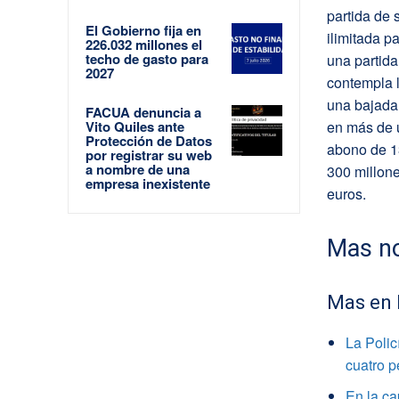
partida de 
El Gobierno fija en
ilimitada 
226.032 millones el
techo de gasto para
una partid
2027
contempla l
una bajada 
FACUA denuncia a
Vito Quiles ante
en más de u
Protección de Datos
abono de 1
por registrar su web
a nombre de una
300 millone
empresa inexistente
euros.
Mas no
Mas en
La Polic
cuatro 
En la ca