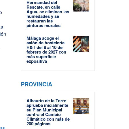
Hermandad del
Rescate, en calle
Agua, se eliminan las
e
humedades y se
restauran las
pinturas murales
za
ión
Málaga acoge el
salón de hostelería
H&T del 8 al 10 de
e
febrero de 2027 con
más superficie
expositiva
PROVINCIA
Alhaurín de la Torre
aprueba inicialmente
su Plan Municipal
contra el Cambio
Climático con más de
200 páginas
las