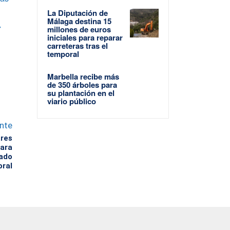
La Diputación de
Málaga destina 15
7
millones de euros
iniciales para reparar
carreteras tras el
temporal
Marbella recibe más
de 350 árboles para
su plantación en el
viario público
ente
ares
para
cado
oral