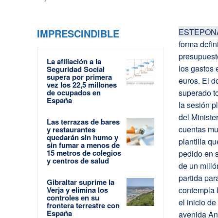
IMPRESCINDIBLE
ESTEPON
forma defin
presupues
La afiliación a la
los gastos 
Seguridad Social
supera por primera
euros. El d
vez los 22,5 millones
de ocupados en
superado to
España
la sesión p
del Ministe
Las terrazas de bares
cuentas mun
y restaurantes
quedarán sin humo y
plantilla q
sin fumar a menos de
15 metros de colegios
pedido en s
y centros de salud
de un milló
partida par
Gibraltar suprime la
Verja y elimina los
contempla l
controles en su
el inicio de
frontera terrestre con
España
avenida And