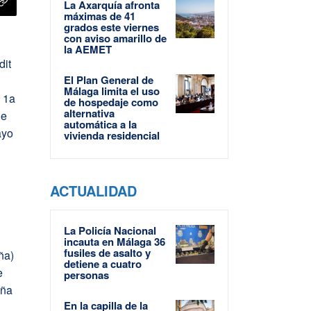
La Axarquía afronta
máximas de 41
grados este viernes
con aviso amarillo de
la AEMET
dit
El Plan General de
Málaga limita el uso
 1a
de hospedaje como
alternativa
de
automática a la
ayo
vivienda residencial
ACTUALIDAD
La Policía Nacional
incauta en Málaga 36
fusiles de asalto y
ña)
detiene a cuatro
e
personas
aña
En la capilla de la