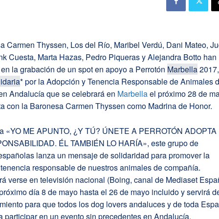
a Carmen Thyssen, Los del Río, Maribel Verdú, Dani Mateo, Ju
nk Cuesta, Marta Hazas, Pedro Piqueras y Alejandra Botto han
 en la grabación de un spot en apoyo a Perrotón
Marbella
2017,
idaria
* por la Adopción y Tenencia Responsable de Animales 
n Andalucía que se celebrará en
Marbella
el próximo 28 de m
ta con la Baronesa Carmen Thyssen como Madrina de Honor.
lema «YO ME APUNTO, ¿Y TÚ? ÚNETE A PERROTÓN ADOPTA
NSABILIDAD. ÉL TAMBIÉN LO HARÍA», este grupo de
 españolas lanza un mensaje de solidaridad para promover la
 tenencia responsable de nuestros animales de compañía.
rá verse en televisión nacional (Boing, canal de Mediaset Espa
l próximo día 8 de mayo hasta el 26 de mayo incluido y servirá d
amiento para que todos los dog lovers andaluces y de toda Esp
 participar en un evento sin precedentes en Andalucía.