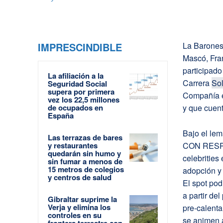
IMPRESCINDIBLE
La Barones
Mascó, Fra
participado
La afiliación a la
Carrera
Sol
Seguridad Social
supera por primera
Compañía e
vez los 22,5 millones
de ocupados en
y que cuen
España
Bajo el 
Las terrazas de bares
y restaurantes
CON RESPO
quedarán sin humo y
celebrities
sin fumar a menos de
15 metros de colegios
adopción y
y centros de salud
El spot pod
a partir de
Gibraltar suprime la
Verja y elimina los
pre-calent
controles en su
se animen a
frontera terrestre con