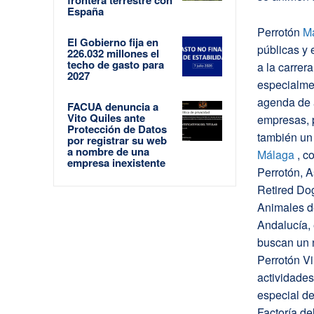
España
Perrotón
Ma
El Gobierno fija en
públicas y 
226.032 millones el
techo de gasto para
a la carrer
2027
especialmen
agenda de a
FACUA denuncia a
Vito Quiles ante
empresas, p
Protección de Datos
también un 
por registrar su web
a nombre de una
Málaga
, c
empresa inexistente
Perrotón, A
Retired Dog
Animales d
Andalucía, 
buscan un 
Perrotón V
actividades
especial de
Factoría de