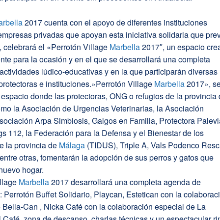
rbella
2017 cuenta con el apoyo de diferentes instituciones
empresas privadas que apoyan esta iniciativa solidaria que pre
a, celebrará el «Perrotón Village
Marbella
2017″, un espacio cre
te para la ocasión y en el que se desarrollará una completa
ctividades lúdico-educativas y en la que participarán diversas
rotectoras e instituciones.»Perrotón Village
Marbella
2017», s
espacio donde las protectoras, ONG o refugios de la provincia
omo la Asociación de Urgencias Veterinarias, la Asociación
sociación Arpa Simbiosis, Galgos en Familia, Protectora Palevl
s 112, la Federación para la Defensa y el Bienestar de los
e la provincia de
Málaga
(TIDUS), Triple A, Vals Podenco Resc
entre otras, fomentarán la adopción de sus perros y gatos que
nuevo hogar.
illage
Marbella
2017 desarrollará una completa agenda de
: Perrotón Buffet Solidario, Playcan, Estetican con la colaborac
 Bella-Can , Nicka Café con la colaboración especial de La
l Café, zona de descanso, charlas técnicas y un espectacular ri