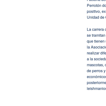
Perrotón do
positivo, e
Unidad de 
La carrera
se tramitan
que tienen 
la Asociaci
realizar d
a la socie
mascotas, c
de perros y
económicos
posteriorm
leishmanios