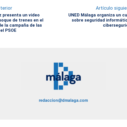
terior
Artículo sigui
z presenta un video
UNED Málaga organiza un c
hoque de trenes en el
sobre seguridad informáti
e la campaña de las
cibersegur
del PSOE
redaccion@dmalaga.com