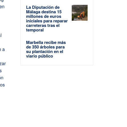
 en
La Diputación de
Málaga destina 15
millones de euros
iniciales para reparar
carreteras tras el
temporal
l
,
Marbella recibe más
de 350 árboles para
n a
su plantación en el
viario público
zar
s
ón
sos