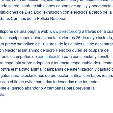
nde se realizarán exhibiciones caninas de agility y obediencia
xhibiciones de Disc Dog, exhibición con ejercicios a cargo de la
Guías Caninos de la Policía Nacional.
 dispone de una página web
www.perroton.org
a través de la cua
 las inscripciones abiertas hasta el viernes 26 de mayo incluido
un precio simbólico de 10 euros, de los cuales 3 € se destinará
ón Nacional sin ánimo de lucro Perrotón quien se ocupará de
iferentes campañas de
comunicación
para concienciar y sensibili
dad española sobre adopción y tenencia responsable de nuestra
ontra el maltrato animal; campañas de esterilización y castraci
 gatos para asociaciones de protección animal con bajos recur
 con el fin de evitar camadas indeseadas que fomenten
ente el temido abandono y campañas para prevenir la
is.