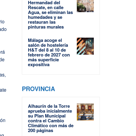
Hermandad del
Rescate, en calle
Agua, se eliminan las
humedades y se
vio
restauran las
pinturas murales
ado
Málaga acoge el
salón de hostelería
H&T del 8 al 10 de
erá
febrero de 2027 con
 de
más superficie
expositiva
as,
PROVINCIA
ate
Alhaurín de la Torre
aprueba inicialmente
su Plan Municipal
ión
contra el Cambio
Climático con más de
200 páginas
ng