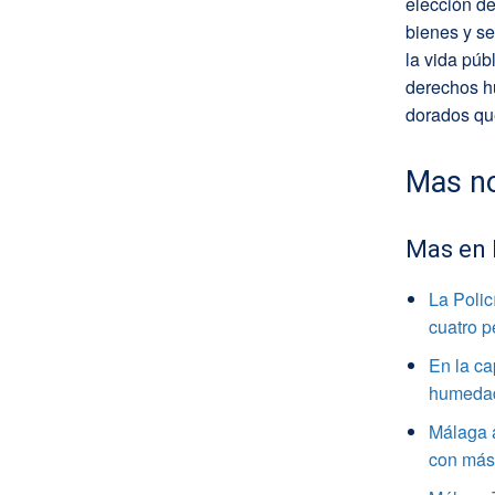
elección de
bienes y se
la vida púb
derechos hu
dorados que
Mas no
Mas en
La Polic
cuatro 
En la ca
humedade
Málaga a
con más 