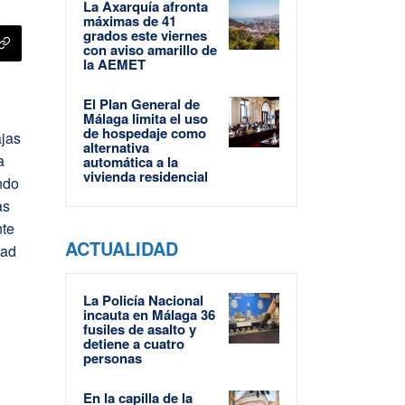
La Axarquía afronta
máximas de 41
grados este viernes
con aviso amarillo de
la AEMET
El Plan General de
Málaga limita el uso
de hospedaje como
ajas
alternativa
a
automática a la
vivienda residencial
ndo
as
nte
ACTUALIDAD
dad
La Policía Nacional
incauta en Málaga 36
fusiles de asalto y
detiene a cuatro
personas
En la capilla de la