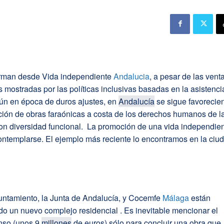
rman desde Vida independiente
Andalucia
, a pesar de las vent
mostradas por las políticas inclusivas basadas en la asistenci
aún en época de duros ajustes, en
Andalucía
se sigue favorecie
ción de obras faraónicas a costa de los derechos humanos de l
on diversidad funcional. La promoción de una vida independie
ontemplarse. El ejemplo más reciente lo encontramos en la ciu
yuntamiento, la Junta de Andalucía, y Cocemfe
Málaga
están
o un nuevo complejo residencial . Es inevitable mencionar el
nso (unos 9
millones
de euros) sólo para concluir una obra que