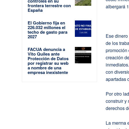
controles en su
frontera terrestre con
albergará 1
España
El Gobierno fija en
226.032 millones el
techo de gasto para
Ese dinero 
2027
de los trab
FACUA denuncia a
promoción d
Vito Quiles ante
creación de
Protección de Datos
por registrar su web
inmediatos
a nombre de una
con diversi
empresa inexistente
apartadas d
Por otro la
construir y
derechos de
La merma en