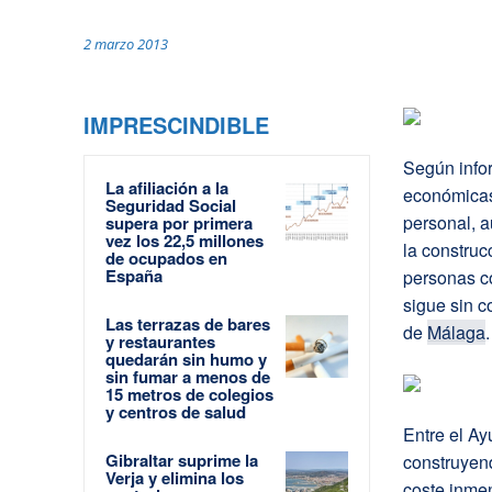
2 marzo 2013
IMPRESCINDIBLE
Según info
La afiliación a la
económicas 
Seguridad Social
personal, 
supera por primera
vez los 22,5 millones
la construc
de ocupados en
España
personas c
sigue sin c
Las terrazas de bares
de
Málaga
.
y restaurantes
quedarán sin humo y
sin fumar a menos de
15 metros de colegios
y centros de salud
Entre el A
Gibraltar suprime la
construyend
Verja y elimina los
coste inme