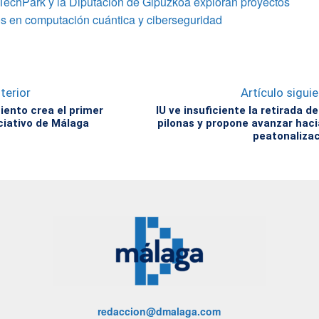
TechPark y la Diputación de Gipuzkoa exploran proyectos
s en computación cuántica y ciberseguridad
terior
Artículo sigui
iento crea el primer
IU ve insuficiente la retirada de
ciativo de Málaga
pilonas y propone avanzar haci
peatonaliza
redaccion@dmalaga.com