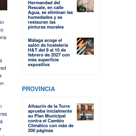
Hermandad del
Rescate, en calle
Agua, se eliminan las
humedades y se
restauran las
ón
pinturas murales
io
 una
Málaga acoge el
salón de hostelería
H&T del 8 al 10 de
febrero de 2027 con
más superficie
la
expositiva
red
a
on
PROVINCIA
Alhaurín de la Torre
n
aprueba inicialmente
uras
su Plan Municipal
contra el Cambio
rá
Climático con más de
r
200 páginas