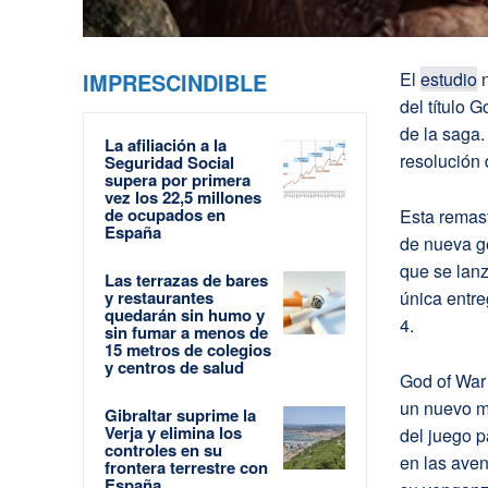
IMPRESCINDIBLE
El
estudio
n
del título 
de la saga.
La afiliación a la
resolución
Seguridad Social
supera por primera
vez los 22,5 millones
de ocupados en
Esta remast
España
de nueva g
que se lanz
Las terrazas de bares
y restaurantes
única entre
quedarán sin humo y
4.
sin fumar a menos de
15 metros de colegios
y centros de salud
God of War 
un nuevo m
Gibraltar suprime la
Verja y elimina los
del juego p
controles en su
en las aven
frontera terrestre con
España