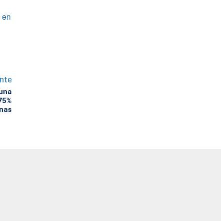
n en
ente
 una
 75%
anas