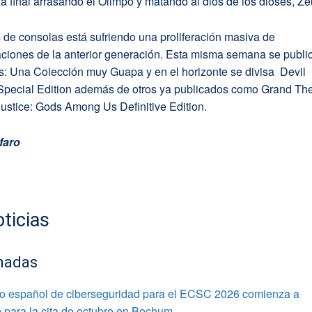
 final arrasando el Olimpo y matando al dios de los dioses, Ze
de consolas está sufriendo una proliferación masiva de
aciones de la anterior generación. Esta misma semana se publi
s: Una Colección muy Guapa y en el horizonte se divisa Devil
Special Edition además de otros ya publicados como Grand The
justice: Gods Among Us Definitive Edition.
faro
ticias
nadas
po español de ciberseguridad para el ECSC 2026 comienza a
 para la cita de octubre en Bochum