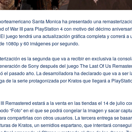
orteamericano Santa Monica ha presentado una remasterizaci
God of War III para PlayStation 4 con motivo del décimo aniversar
 El juego tendrá una actualización gráfica completa y correrá a
 de 1080p y 60 imágenes por segundo.
erización es la segunda que va a recibir en exclusiva la conso
eneración de Sony después del juego The Last Of Us Remaste
ó el pasado año. La desarrolladora ha declarado que va a ser l
ga de la serie protagonizada por Kratos que llegará a PlayStati
III Remastered estará a la venta en las tiendas el 14 de julio co
odo “Foto” en el que se podrá congelar la imagen y sacar capt
ara compartirlas con otros usuarios. La tercera entrega se basa
turas de Kratos, un semidios espartano, que intentará consegui