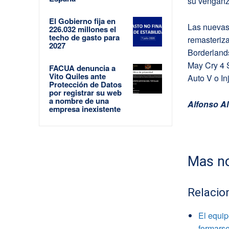
su venganza
El Gobierno fija en
Las nuevas 
226.032 millones el
techo de gasto para
remasteriz
2027
Borderland
May Cry 4 
FACUA denuncia a
Vito Quiles ante
Auto V o In
Protección de Datos
por registrar su web
a nombre de una
Alfonso Al
empresa inexistente
Mas no
Relacio
El equi
formarse