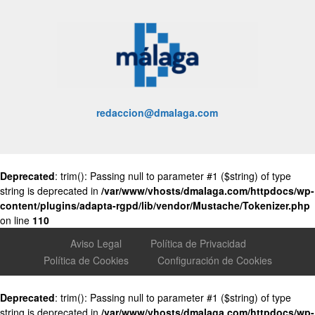
redaccion@dmalaga.com
Deprecated
: trim(): Passing null to parameter #1 ($string) of type
string is deprecated in
/var/www/vhosts/dmalaga.com/httpdocs/wp-
content/plugins/adapta-rgpd/lib/vendor/Mustache/Tokenizer.php
on line
110
Aviso Legal
Política de Privacidad
Política de Cookies
Configuración de Cookies
Deprecated
: trim(): Passing null to parameter #1 ($string) of type
string is deprecated in
/var/www/vhosts/dmalaga.com/httpdocs/wp-