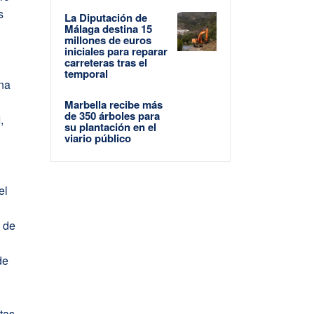
s
La Diputación de
Málaga destina 15
millones de euros
iniciales para reparar
carreteras tras el
temporal
ina
Marbella recibe más
de 350 árboles para
,
su plantación en el
viario público
el
 de
de
tas