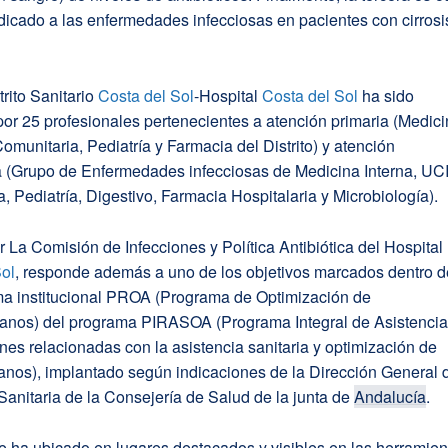
dicado a las enfermedades infecciosas en pacientes con cirrosi
trito Sanitario
Costa del Sol
-Hospital
Costa del Sol
ha sido
or 25 profesionales pertenecientes a atención primaria (Medic
Comunitaria, Pediatría y Farmacia del Distrito) y atención
a (Grupo de Enfermedades infecciosas de Medicina Interna, UCI
 Pediatría, Digestivo, Farmacia Hospitalaria y Microbiología).
 La Comisión de Infecciones y Política Antibiótica del Hospital
Sol
, responde además a uno de los objetivos marcados dentro d
a institucional PROA (Programa de Optimización de
ianos) del programa PIRASOA (Programa Integral de Asistencia
ones relacionadas con la asistencia sanitaria y optimización de
anos), implantado según indicaciones de la Dirección General 
Sanitaria de la Consejería de Salud de la junta de
Andalucía
.
e ha ubicado en lugares destacados y visibles en las herramien