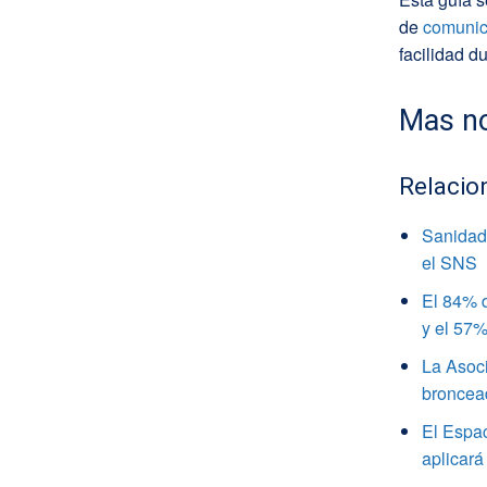
de
comunic
facilidad d
Mas no
Relacio
Sanidad 
el SNS
El 84% d
y el 57%
La Asoci
broncea
El Espa
aplicará