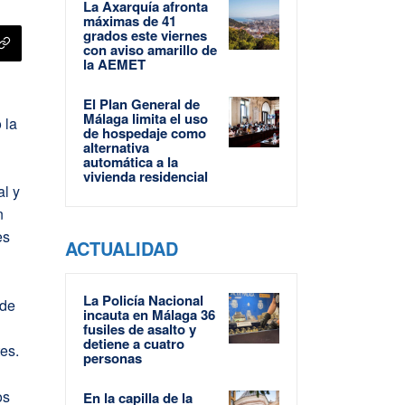
La Axarquía afronta
máximas de 41
grados este viernes
con aviso amarillo de
la AEMET
El Plan General de
Málaga limita el uso
 la
de hospedaje como
alternativa
automática a la
vivienda residencial
al y
n
es
ACTUALIDAD
La Policía Nacional
 de
incauta en Málaga 36
fusiles de asalto y
detiene a cuatro
es.
personas
os
En la capilla de la