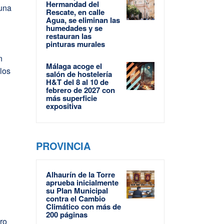
Hermandad del
 una
Rescate, en calle
Agua, se eliminan las
humedades y se
restauran las
pinturas murales
n
Málaga acoge el
los
salón de hostelería
H&T del 8 al 10 de
febrero de 2027 con
más superficie
expositiva
PROVINCIA
Alhaurín de la Torre
aprueba inicialmente
su Plan Municipal
contra el Cambio
Climático con más de
200 páginas
tro