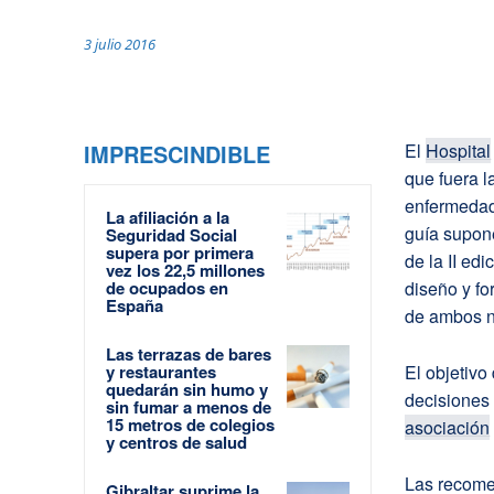
3 julio 2016
IMPRESCINDIBLE
El
Hospital
que fuera l
enfermedade
La afiliación a la
guía supone
Seguridad Social
supera por primera
de la II edi
vez los 22,5 millones
de ocupados en
diseño y fo
España
de ambos ni
Las terrazas de bares
y restaurantes
El objetivo
quedarán sin humo y
decisiones 
sin fumar a menos de
15 metros de colegios
asociación
y centros de salud
Las recomen
Gibraltar suprime la