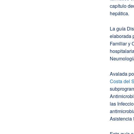
capítulo de
hepática.
La guía Dis
elaborada p
Familiar y 
hospitalari
Neumología,
Avalada por
Costa del 
subprogram
Antimicrob
las Infecci
antimicrobi
Asistencia 
Esta guía s