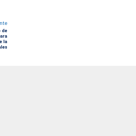
ente
o de
para
e la
ales