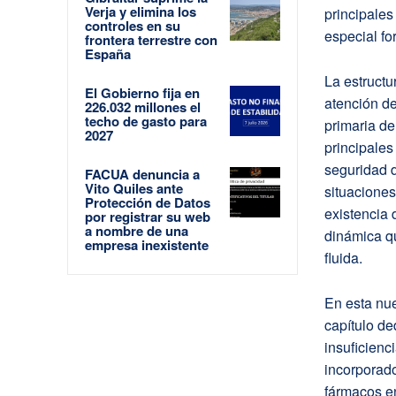
Verja y elimina los
principales
controles en su
especial fo
frontera terrestre con
España
La estructu
El Gobierno fija en
atención de
226.032 millones el
techo de gasto para
primaria de
2027
principales
seguridad d
FACUA denuncia a
Vito Quiles ante
situaciones
Protección de Datos
existencia
por registrar su web
a nombre de una
dinámica qu
empresa inexistente
fluida.
En esta nue
capítulo de
insuficienc
incorporado
fármacos en