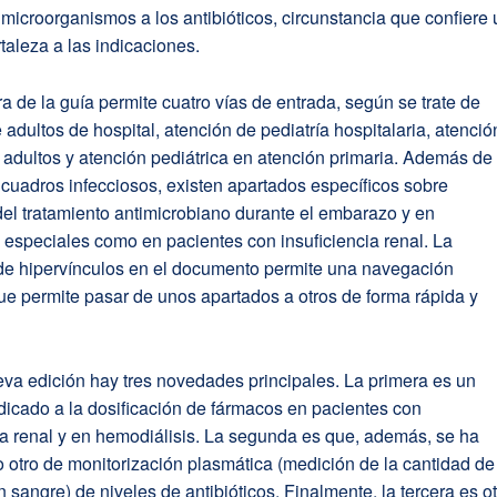
 microorganismos a los antibióticos, circunstancia que confiere
rtaleza a las indicaciones.
ra de la guía permite cuatro vías de entrada, según se trate de
 adultos de hospital, atención de pediatría hospitalaria, atenció
 adultos y atención pediátrica en atención primaria. Además de 
 cuadros infecciosos, existen apartados específicos sobre
el tratamiento antimicrobiano durante el embarazo y en
 especiales como en pacientes con insuficiencia renal. La
 de hipervínculos en el documento permite una navegación
e permite pasar de unos apartados a otros de forma rápida y
va edición hay tres novedades principales. La primera es un
dicado a la dosificación de fármacos en pacientes con
ia renal y en hemodiálisis. La segunda es que, además, se ha
 otro de monitorización plasmática (medición de la cantidad de
 sangre) de niveles de antibióticos. Finalmente, la tercera es o