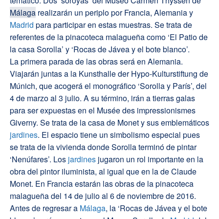
temático. Dos ‘soroyas’ del Museo Carmen Thyssen de
Málaga
realizarán un periplo por Francia, Alemania y
Madrid
para participar en estas muestras. Se trata de
referentes de la pinacoteca malagueña como ‘El Patio de
la casa Sorolla’ y ‘Rocas de Jávea y el bote blanco’.
La primera parada de las obras será en Alemania.
Viajarán juntas a la Kunsthalle der Hypo-Kulturstiftung de
Múnich, que acogerá el monográfico ‘Sorolla y París’, del
4 de marzo al 3 julio. A su término, irán a tierras galas
para ser expuestas en el Musée des impressionismes
Giverny. Se trata de la casa de Monet y sus emblemáticos
jardines
. El espacio tiene un simbolismo especial pues
se trata de la vivienda donde Sorolla terminó de pintar
‘Nenúfares’. Los
jardines
jugaron un rol importante en la
obra del pintor iluminista, al igual que en la de Claude
Monet. En Francia estarán las obras de la pinacoteca
malagueña del 14 de julio al 6 de noviembre de 2016.
Antes de regresar a
Málaga
, la ‘Rocas de Jávea y el bote